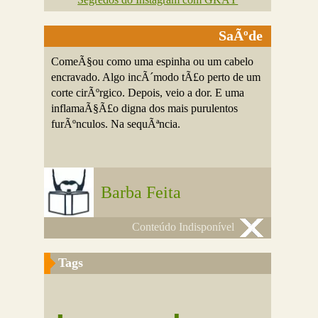
SaÃºde
ComeÃ§ou como uma espinha ou um cabelo
encravado. Algo incÃ´modo tÃ£o perto de um
corte cirÃºrgico. Depois, veio a dor. E uma
inflamaÃ§Ã£o digna dos mais purulentos
furÃºnculos. Na sequÃªncia.
Barba Feita
Conteúdo Indisponível
Tags