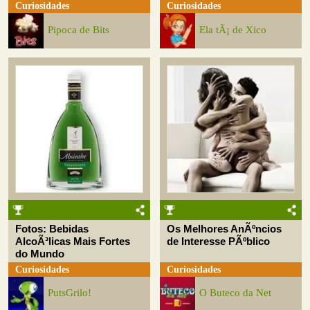
Curiosidades
Curiosidades
Pipoca de Bits
Ela tÃ¡ de Xico
Fotos: Bebidas
Os Melhores AnÃºncios
AlcoÃ³licas Mais Fortes
de Interesse PÃºblico
do Mundo
Curiosidades
Curiosidades
PutsGrilo!
O Buteco da Net