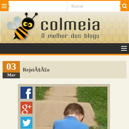
Beleza
Cinema e TV
Curiosidades
Esportes
Humor
Internet
Jogos
NotÃ­cias
Planeta
SaÃºde
Tecnologia
VeÃ­culos
Adulto
Sugerir Link
03
RejeiÃ§Ã£o
Adicionar Blog
Mar
Colmeia Exchange
Perguntas Frequentes
Sobre
Contato