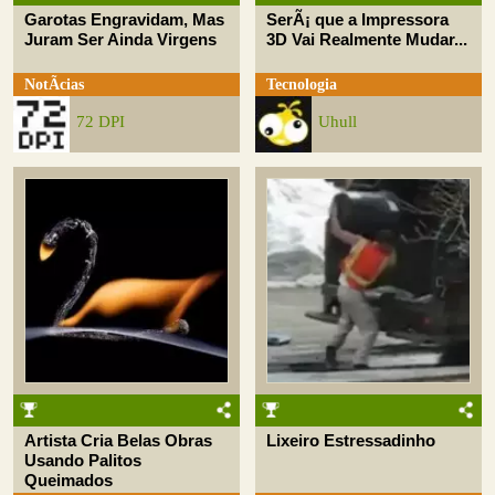
Garotas Engravidam, Mas
SerÃ¡ que a Impressora
Juram Ser Ainda Virgens
3D Vai Realmente Mudar...
NotÃ­cias
Tecnologia
72 DPI
Uhull
Artista Cria Belas Obras
Lixeiro Estressadinho
Usando Palitos
Queimados