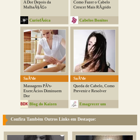
A Dor Depois da
Como Fazer o Cabelo
MalhaÃ§Ã£o
Crescer Mais RÃ¡pido
CuriofÃ­sica
Cabelos Bonitos
SaÃºde
SaÃºde
Massagens PÃ³s-
Queda de Cabelo, Como
ExercÃ­cios Diminuem
Prevenir e Resolver
Dor
Blog do Kaizen
Emagrecer um
Desafio
Confira Também Outros Links em Destaque: