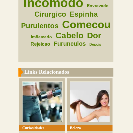
Incomodo
Envravado
Cirurgico
Espinha
Comecou
Purulentos
Cabelo
Dor
Imflamado
Furunculos
Rejeicao
Depois
Links Relacionados
Curiosidades
Beleza