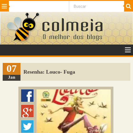
Beleza
Cinema e TV
Curiosidades
Esportes
Humor
Internet
Jogos
NotÃ­cias
Planeta
SaÃºde
Tecnologia
VeÃ­culos
Adulto
Sugerir Link
07
Resenha: Louco- Fuga
Adicionar Blog
Jan
Colmeia Exchange
Perguntas Frequentes
Sobre
Contato