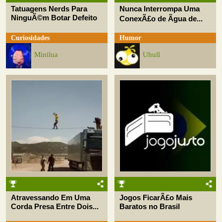
Tatuagens Nerds Para
Nunca Interrompa Uma
NinguÃ©m Botar Defeito
ConexÃ£o de Ãgua de...
Curiosidades
Humor
Minilua
Uhull
Atravessando Em Uma
Jogos FicarÃ£o Mais
Corda Presa Entre Dois...
Baratos no Brasil