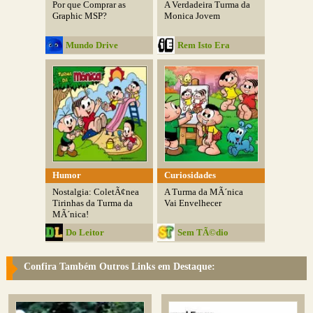
Por que Comprar as
A Verdadeira Turma da
Graphic MSP?
Monica Jovem
Mundo Drive
Rem Isto Era
Humor
Curiosidades
Nostalgia: ColetÃ¢nea
A Turma da MÃ´nica
Tirinhas da Turma da
Vai Envelhecer
MÃ´nica!
Do Leitor
Sem TÃ©dio
Confira Também Outros Links em Destaque: