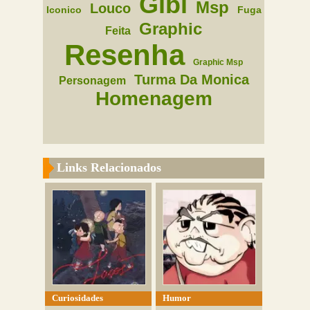
Gibi
Msp
Louco
Iconico
Fuga
Graphic
Feita
Resenha
Graphic Msp
Turma Da Monica
Personagem
Homenagem
Links Relacionados
Curiosidades
Humor