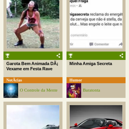
Garota Bem Animada DÃ¡
Minha Amiga Secreta
Vexame em Festa Rave
NotÃ­cias
Humor
O Controle da Mente
Baratonta