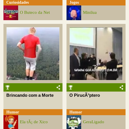
Curiosidades
Jogos
O Buteco da Net
Minilua
Brincando com a Morte
O PirucÃ³ptero
Humor
Humor
Ela tÃ¡ de Xico
GeraLigado