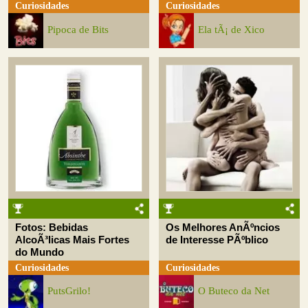
Curiosidades
Curiosidades
Pipoca de Bits
Ela tÃ¡ de Xico
Fotos: Bebidas
Os Melhores AnÃºncios
AlcoÃ³licas Mais Fortes
de Interesse PÃºblico
do Mundo
Curiosidades
Curiosidades
PutsGrilo!
O Buteco da Net