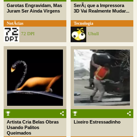
Garotas Engravidam, Mas
SerÃ¡ que a Impressora
Juram Ser Ainda Virgens
3D Vai Realmente Mudar...
NotÃ­cias
Tecnologia
72 DPI
Uhull
Artista Cria Belas Obras
Lixeiro Estressadinho
Usando Palitos
Queimados