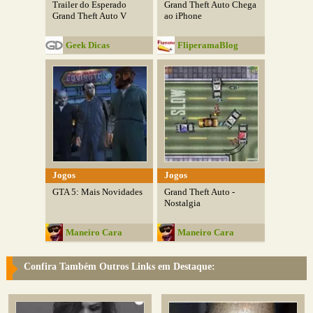
Trailer do Esperado
Grand Theft Auto Chega
Grand Theft Auto V
ao iPhone
Geek Dicas
FliperamaBlog
Jogos
Jogos
GTA 5: Mais Novidades
Grand Theft Auto -
Nostalgia
Maneiro Cara
Maneiro Cara
Confira Também Outros Links em Destaque: