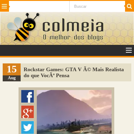
Beleza
Cinema e TV
Curiosidades
Esportes
Humor
Internet
Jogos
NotÃ­cias
Planeta
SaÃºde
Tecnologia
VeÃ­culos
Adulto
Sugerir Link
15
Rockstar Games: GTA V Ã© Mais Realista
do que VocÃª Pensa
Adicionar Blog
Aug
Colmeia Exchange
Perguntas Frequentes
Sobre
Contato