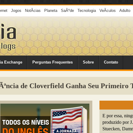
ernet
Jogos
NotÃ­cias
Planeta
SaÃºde
Tecnologia
VeÃ­culos
Adulto
ia Exchange
Perguntas Frequentes
Sobre
Contato
uÃªncia de Cloverfield Ganha Seu Primeiro 
E por essa, nin
produzido por J
Stuecken, Damni