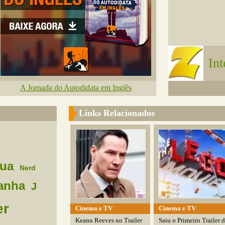
In
A Jornada do Autodidata em Inglês
Links Relacionados
ua
Nerd
anha
J
er
Cinema e TV
Cinema e TV
Keanu Reeves no Trailer
Saiu o Primeiro Trailer 