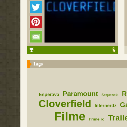
Tags
Paramount
R
Esperava
Sequencia
Cloverfield
G
Internerdz
Filme
Trail
Primeiro