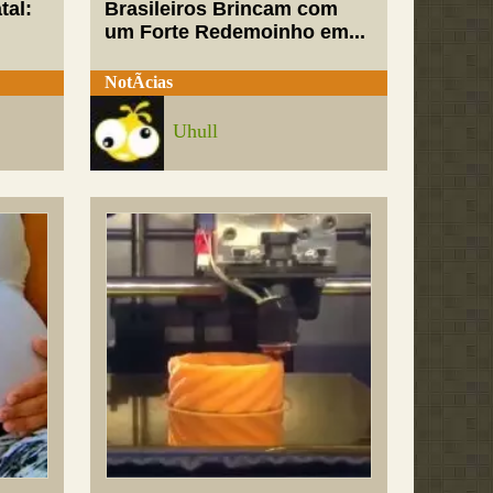
tal:
Brasileiros Brincam com
um Forte Redemoinho em...
NotÃ­cias
Uhull