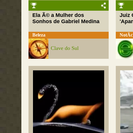
Ela Ã© a Mulher dos
Juiz
Sonhos de Gabriel Medina
'Apar
Beleza
NotÃ­c
Clave do Sul