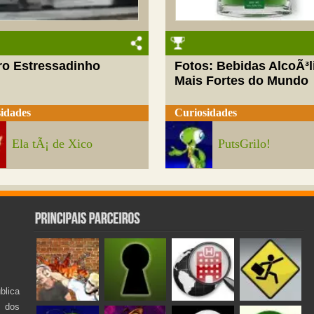
ro Estressadinho
Fotos: Bebidas AlcoÃ³l
Mais Fortes do Mundo
idades
Curiosidades
Ela tÃ¡ de Xico
PutsGrilo!
lica
s dos