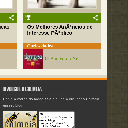
icas
Os Melhores AnÃºncios de
Interesse PÃºblico
Curiosidades
O Buteco da Net
Copie o código do nosso
selo
e ajude a divulgar a Colmeia
em seu blog.