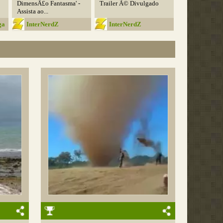
DimensÃ£o Fantasma' -
Trailer Ã© Divulgado
Assista ao...
ga
InterNerdZ
InterNerdZ