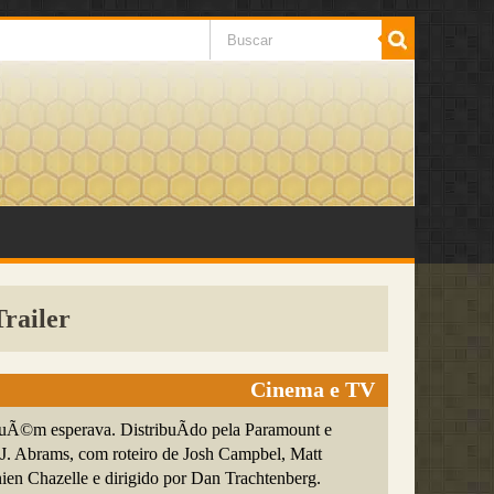
Trailer
Cinema e TV
guÃ©m esperava. DistribuÃ­do pela Paramount e
.J. Abrams, com roteiro de Josh Campbel, Matt
en Chazelle e dirigido por Dan Trachtenberg.