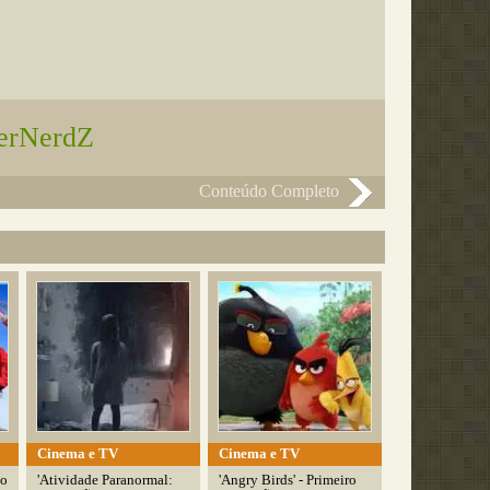
terNerdZ
Conteúdo Completo
Cinema e TV
Cinema e TV
do
'Atividade Paranormal:
'Angry Birds' - Primeiro