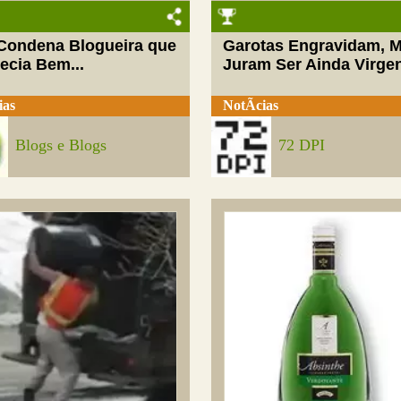
 Condena Blogueira que
Garotas Engravidam, 
ecia Bem...
Juram Ser Ainda Virge
ias
NotÃ­cias
Blogs e Blogs
72 DPI