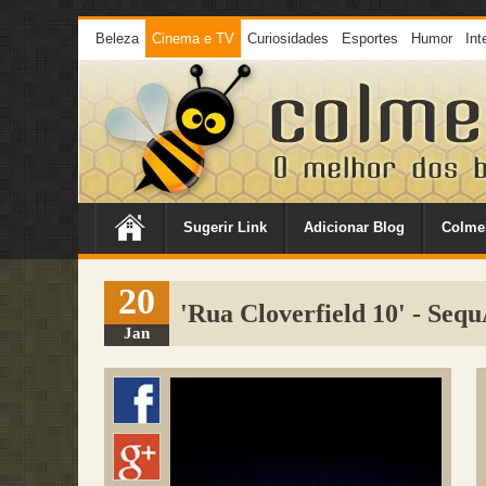
Beleza
Cinema e TV
Curiosidades
Esportes
Humor
Int
Sugerir Link
Adicionar Blog
Colme
20
'Rua Cloverfield 10' - Seq
Jan