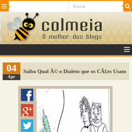
Beleza
Cinema e TV
Curiosidades
Esportes
Humor
Internet
Jogos
NotÃ­cias
Planeta
SaÃºde
Tecnologia
VeÃ­culos
Adulto
Sugerir Link
04
Saiba Qual Ã© o Dialeto que os CÃ£es Usam
Adicionar Blog
Apr
Colmeia Exchange
Perguntas Frequentes
Sobre
Contato