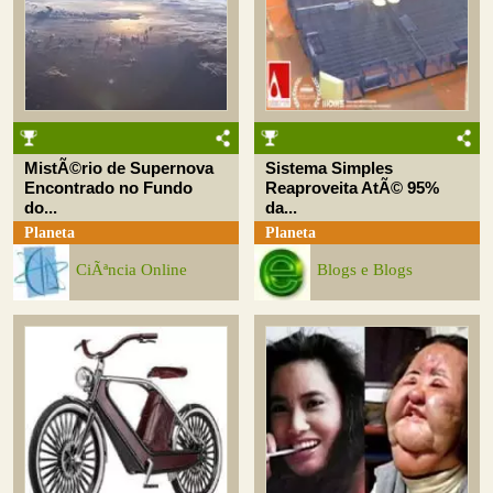
MistÃ©rio de Supernova
Sistema Simples
Encontrado no Fundo
Reaproveita AtÃ© 95%
do...
da...
Planeta
Planeta
CiÃªncia Online
Blogs e Blogs