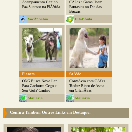
Acampamento Canino
CÃ£es e Gatos Usam
Faz Sucesso na FlÃ³rida
Fantasias no Dia das
Bruxas
VocÃª Sabia
EitaPÃ­ula
Planeta
SaÃºde
ONG Busca Novo Lar
ConvÃ­vio com CÃ£es
Para Cachorro Cego e
'Reduz Risco de Asma
Seu 'Guia' Canino
em CrianÃ§as'
Maliaria
Maliaria
Confira Também Outros Links em Destaque: