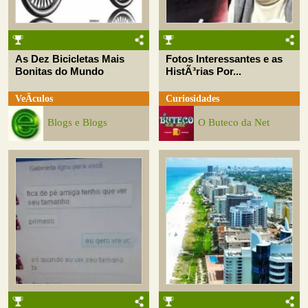
As Dez Bicicletas Mais
Fotos Interessantes e as
Bonitas do Mundo
HistÃ³rias Por...
VeÃ­culos
Curiosidades
Blogs e Blogs
O Buteco da Net