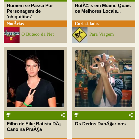
Homem se Passa Por
HotÃ©is em Miami: Quais
Personagem de
os Melhores Locais...
'chiquititas'...
NotÃ­cias
Curiosidades
O Buteco da Net
Para Viagem
Filho de Eike Batista DÃ¡
Os Dedos DanÃ§arinos
Cano na PraÃ§a