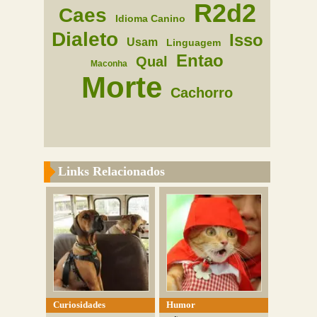
R2d2
Caes
Idioma Canino
Dialeto
Isso
Usam
Linguagem
Entao
Qual
Maconha
Morte
Cachorro
Links Relacionados
Curiosidades
Humor