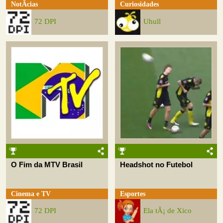
NotÃ­cias
Curiosidades
72 DPI
Uhull
O Fim da MTV Brasil
Headshot no Futebol
Cinema e TV
Esportes
72 DPI
Ela tÃ¡ de Xico