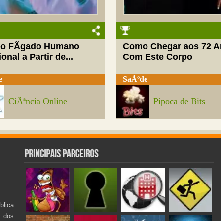
do FÃ­gado Humano
Como Chegar aos 72 A
onal a Partir de...
Com Este Corpo
e
SaÃºde
CiÃªncia Online
Pipoca de Bits
lica
s dos