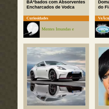
BÃªbados com Absorventes
Doma
Encharcados de Vodca
do Fi
Curiosidades
VeÃ­cu
Mentes Imundas e