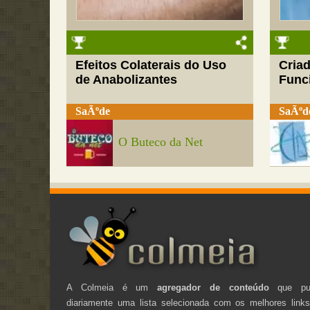
Efeitos Colaterais do Uso
Cria
de Anabolizantes
Funci
SaÃºde
SaÃºd
O Buteco da Net
A Colmeia é um
agregador de conteúdo
que pub
diariamente uma lista selecionada com os melhores link