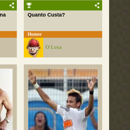
 na
Quanto Custa?
Humor
O Loxa