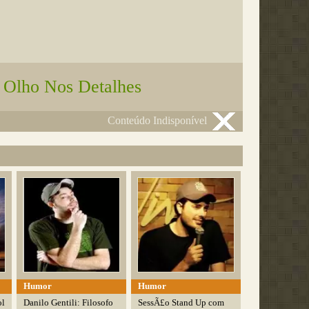
 Olho Nos Detalhes
Conteúdo Indisponível
Humor
Humor
ol
Danilo Gentili: Filosofo
SessÃ£o Stand Up com