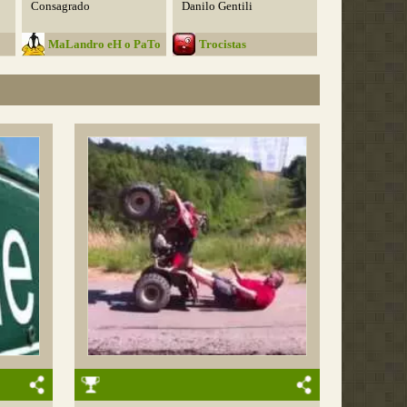
Consagrado
Danilo Gentili
MaLandro eH o PaTo
Trocistas