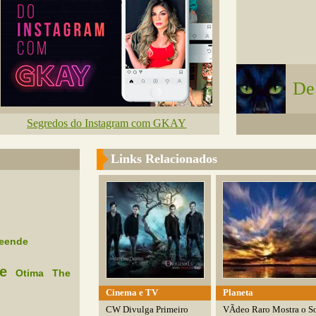
De
Segredos do Instagram com GKAY
Links Relacionados
reende
e
Otima
The
Cinema e TV
Planeta
CW Divulga Primeiro
VÃ­deo Raro Mostra o S