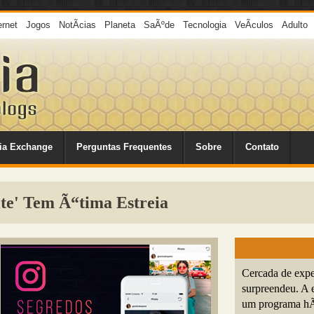
ernet
Jogos
NotÃ­cias
Planeta
SaÃºde
Tecnologia
VeÃ­culos
Adulto
ia Exchange
Perguntas Frequentes
Sobre
Contato
te' Tem Ã“tima Estreia
Cercada de expe
surpreendeu. A 
um programa hÃ¡