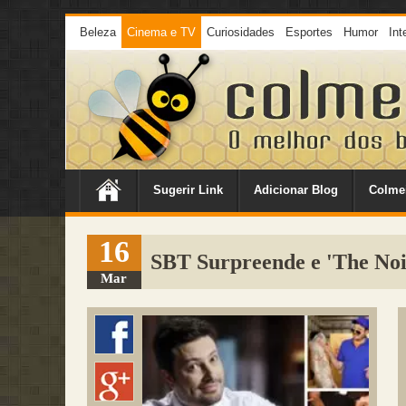
Beleza
Cinema e TV
Curiosidades
Esportes
Humor
Int
Sugerir Link
Adicionar Blog
Colme
16
SBT Surpreende e 'The Noi
Mar