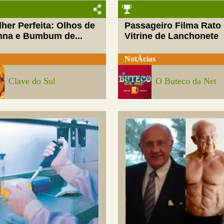
her Perfeita: Olhos de
Passageiro Filma Rato
nna e Bumbum de...
Vitrine de Lanchonete
NotÃ­cias
Clave do Sul
O Buteco da Net