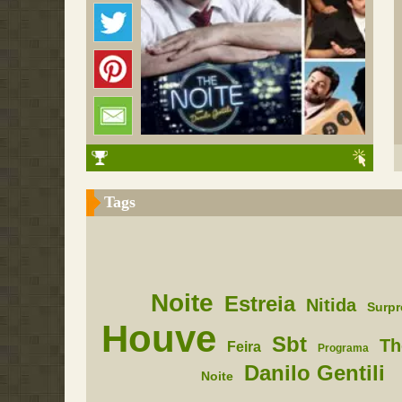
Tags
Noite
Estreia
Nitida
Surp
Houve
Sbt
Th
Feira
Programa
Danilo Gentili
Noite