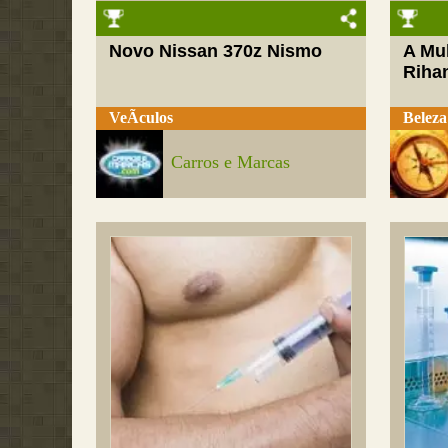
Novo Nissan 370z Nismo
A Mul
Riha
VeÃ­culos
Beleza
Carros e Marcas