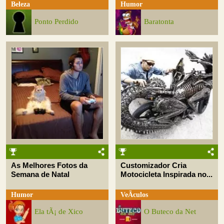
Beleza
Humor
Ponto Perdido
Baratonta
As Melhores Fotos da
Customizador Cria
Semana de Natal
Motocicleta Inspirada no...
Humor
VeÃ­culos
Ela tÃ¡ de Xico
O Buteco da Net