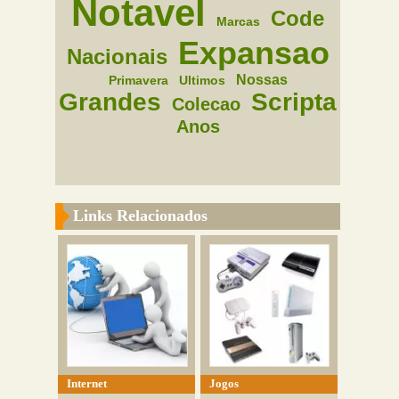
Notavel
Code
Marcas
Expansao
Nacionais
Nossas
Primavera
Ultimos
Grandes
Scripta
Colecao
Anos
Links Relacionados
Internet
Jogos