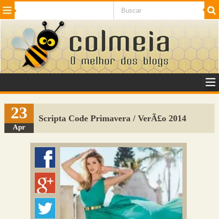
Beleza
Cinema e TV
Curiosidades
Esportes
Humor
Internet
Jogos
NotÃ­cias
Planeta
SaÃºde
Tecnologia
VeÃ­culos
Adulto
Sugerir Link
23
Scripta Code Primavera / VerÃ£o 2014
Adicionar Blog
Apr
Colmeia Exchange
Perguntas Frequentes
Sobre
Contato