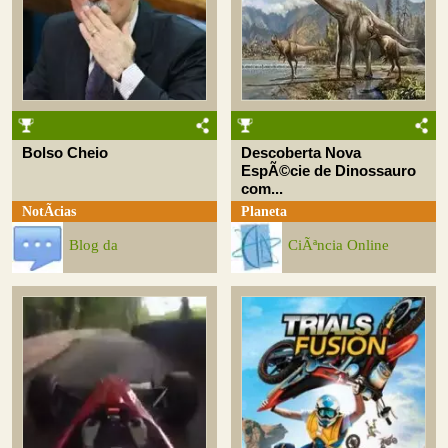
Bolso Cheio
Descoberta Nova
EspÃ©cie de Dinossauro
com...
NotÃ­cias
Planeta
Blog da
CiÃªncia Online