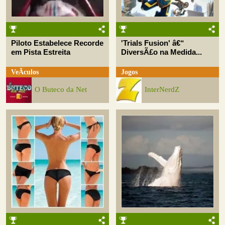
Piloto Estabelece Recorde
'Trials Fusion' â€“
em Pista Estreita
DiversÃ£o na Medida...
VeÃ­culos
Jogos
O Buteco da Net
InterNerdZ