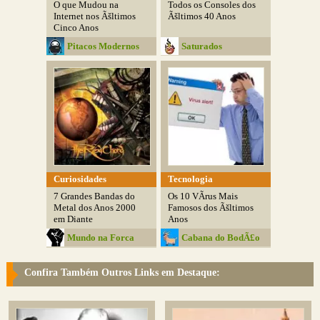
O que Mudou na
Todos os Consoles dos
Internet nos Ãšltimos
Ãšltimos 40 Anos
Cinco Anos
Pitacos Modernos
Saturados
Curiosidades
Tecnologia
7 Grandes Bandas do
Os 10 VÃ­rus Mais
Metal dos Anos 2000
Famosos dos Ãšltimos
em Diante
Anos
Mundo na Forca
Cabana do BodÃ£o
Confira Também Outros Links em Destaque: