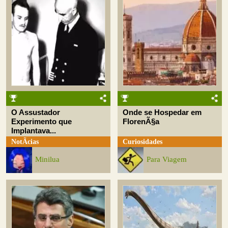
O Assustador
Onde se Hospedar em
Experimento que
FlorenÃ§a
Implantava...
NotÃ­cias
Curiosidades
Minilua
Para Viagem