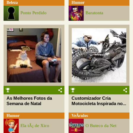
Beleza
Humor
Ponto Perdido
Baratonta
As Melhores Fotos da
Customizador Cria
Semana de Natal
Motocicleta Inspirada no...
Humor
VeÃ­culos
Ela tÃ¡ de Xico
O Buteco da Net