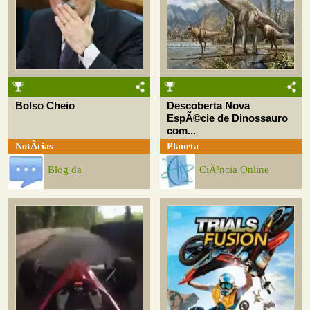
Bolso Cheio
Descoberta Nova
EspÃ©cie de Dinossauro
com...
NotÃ­cias
Planeta
Blog da
CiÃªncia Online