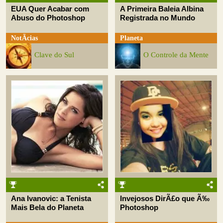
EUA Quer Acabar com
A Primeira Baleia Albina
Abuso do Photoshop
Registrada no Mundo
NotÃ­cias
Planeta
Clave do Sul
O Controle da Mente
Ana Ivanovic: a Tenista
Invejosos DirÃ£o que Ã‰
Mais Bela do Planeta
Photoshop