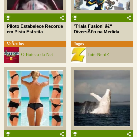
Piloto Estabelece Recorde
'Trials Fusion' â€“
em Pista Estreita
DiversÃ£o na Medida...
VeÃ­culos
Jogos
O Buteco da Net
InterNerdZ