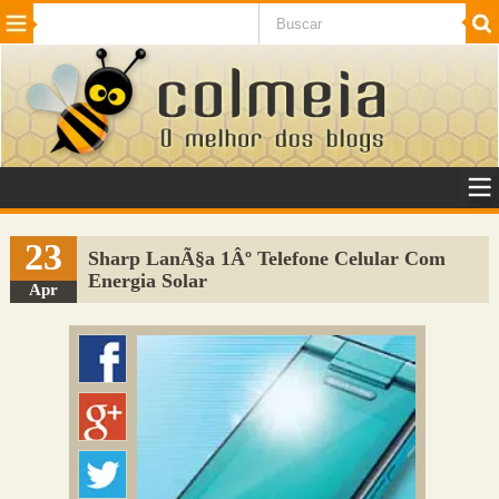
Beleza
Cinema e TV
Curiosidades
Esportes
Humor
Internet
Jogos
NotÃ­cias
Planeta
SaÃºde
Tecnologia
VeÃ­culos
Adulto
Sugerir Link
23
Sharp LanÃ§a 1Âº Telefone Celular Com
Energia Solar
Adicionar Blog
Apr
Colmeia Exchange
Perguntas Frequentes
Sobre
Contato