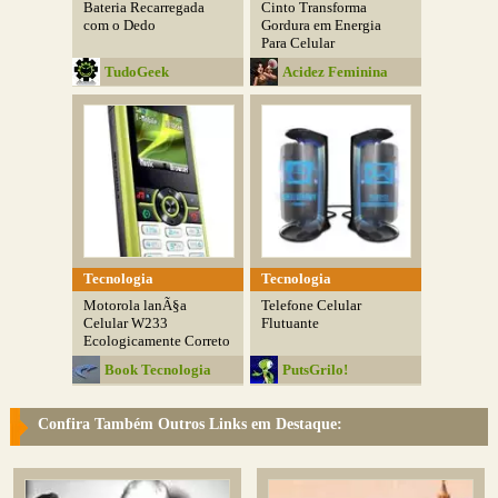
Bateria Recarregada
Cinto Transforma
com o Dedo
Gordura em Energia
Para Celular
TudoGeek
Acidez Feminina
Tecnologia
Tecnologia
Motorola lanÃ§a
Telefone Celular
Celular W233
Flutuante
Ecologicamente Correto
Book Tecnologia
PutsGrilo!
Confira Também Outros Links em Destaque: