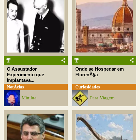
O Assustador
Onde se Hospedar em
Experimento que
FlorenÃ§a
Implantava...
NotÃ­cias
Curiosidades
Minilua
Para Viagem