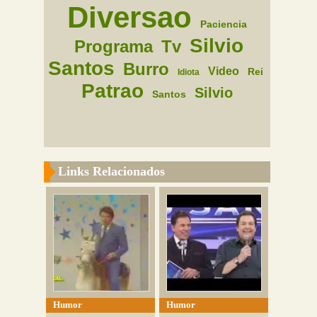
Diversao
Paciencia
Silvio
Programa
Tv
Santos
Burro
Video
Rei
Idiota
Patrao
Silvio
Santos
Links Relacionados
Humor
Humor