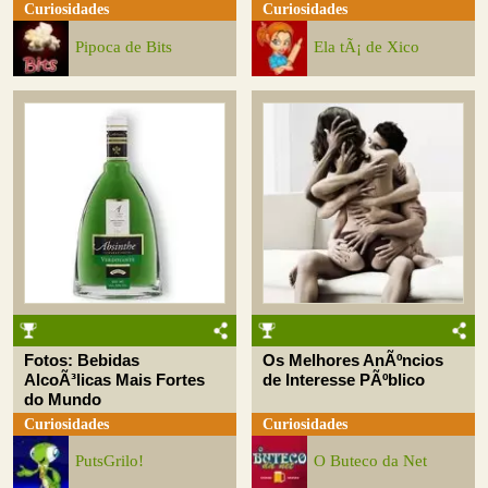
Curiosidades
Curiosidades
Pipoca de Bits
Ela tÃ¡ de Xico
Fotos: Bebidas
Os Melhores AnÃºncios
AlcoÃ³licas Mais Fortes
de Interesse PÃºblico
do Mundo
Curiosidades
Curiosidades
PutsGrilo!
O Buteco da Net