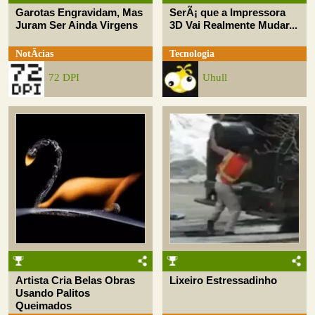
Garotas Engravidam, Mas
SerÃ¡ que a Impressora
Juram Ser Ainda Virgens
3D Vai Realmente Mudar...
NotÃ­cias
Tecnologia
72 DPI
Uhull
Artista Cria Belas Obras
Lixeiro Estressadinho
Usando Palitos
Queimados