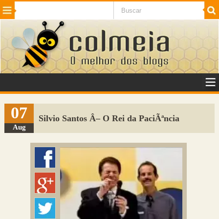
Beleza
Cinema e TV
Curiosidades
Esportes
Humor
Internet
Jogos
NotÃ­cias
Planeta
SaÃºde
Tecnologia
VeÃ­culos
Adulto
Sugerir Link
07
Silvio Santos Â– O Rei da PaciÃªncia
Adicionar Blog
Aug
Colmeia Exchange
Perguntas Frequentes
Sobre
Contato