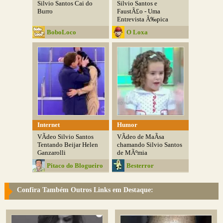
Silvio Santos Cai do
Silvio Santos e
Burro
FaustÃ£o - Uma
Entrevista Ã‰pica
BoboLoco
O Loxa
Internet
Humor
VÃ­deo Silvio Santos
VÃ­deo de MaÃ­sa
Tentando Beijar Helen
chamando Silvio Santos
Ganzarolli
de MÃºmia
Pitaco do Blogueiro
Besterror
Confira Também Outros Links em Destaque: