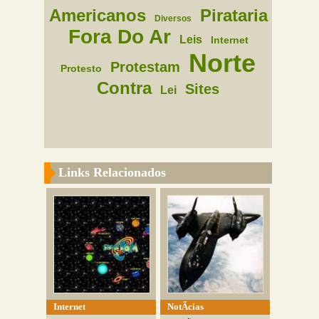
Americanos
Pirataria
Diversos
Fora Do Ar
Leis
Internet
Norte
Protestam
Protesto
Contra
Sites
Lei
Links Relacionados
Internet
NotÃ­cias