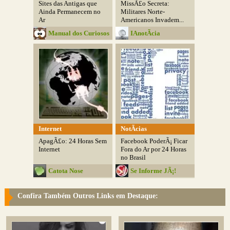
Sites das Antigas que
MissÃ£o Secreta:
Ainda Permanecem no
Militares Norte-
Ar
Americanos Invadem...
Manual dos Curiosos
IAnotÃ­cia
Internet
NotÃ­cias
ApagÃ£o: 24 Horas Sem
Facebook PoderÃ¡ Ficar
Internet
Fora do Ar por 24 Horas
no Brasil
Catota Nose
Se Informe JÃ¡!
Confira Também Outros Links em Destaque: