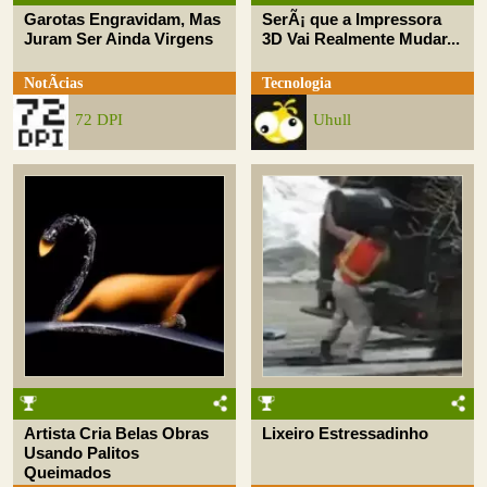
Garotas Engravidam, Mas
SerÃ¡ que a Impressora
Juram Ser Ainda Virgens
3D Vai Realmente Mudar...
NotÃ­cias
Tecnologia
72 DPI
Uhull
Artista Cria Belas Obras
Lixeiro Estressadinho
Usando Palitos
Queimados