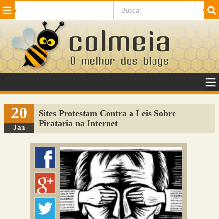
Beleza
Cinema e TV
Curiosidades
Esportes
Humor
Internet
Jogos
NotÃ­cias
Planeta
SaÃºde
Tecnologia
VeÃ­culos
Adulto
Sugerir Link
20
Sites Protestam Contra a Leis Sobre
Pirataria na Internet
Adicionar Blog
Jan
Colmeia Exchange
Perguntas Frequentes
Sobre
Contato