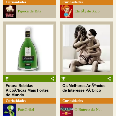
Curiosidades
Curiosidades
Pipoca de Bits
Ela tÃ¡ de Xico
Fotos: Bebidas
Os Melhores AnÃºncios
AlcoÃ³licas Mais Fortes
de Interesse PÃºblico
do Mundo
Curiosidades
Curiosidades
PutsGrilo!
O Buteco da Net