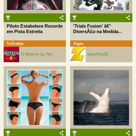
Piloto Estabelece Recorde
'Trials Fusion' â€“
em Pista Estreita
DiversÃ£o na Medida...
VeÃ­culos
Jogos
O Buteco da Net
InterNerdZ