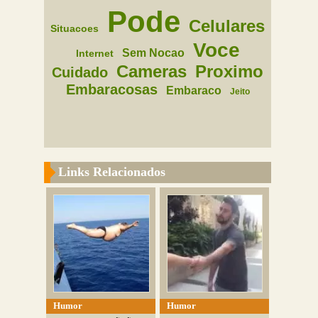
Pode
Celulares
Situacoes
Voce
Sem Nocao
Internet
Cameras
Proximo
Cuidado
Embaracosas
Embaraco
Jeito
Links Relacionados
Humor
Humor