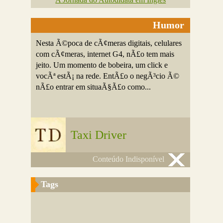
Humor
Nesta Ã©poca de cÃ¢meras digitais, celulares
com cÃ¢meras, internet G4, nÃ£o tem mais
jeito. Um momento de bobeira, um click e
vocÃª estÃ¡ na rede. EntÃ£o o negÃ³cio Ã©
nÃ£o entrar em situaÃ§Ã£o como...
Taxi Driver
Conteúdo Indisponível
Tags