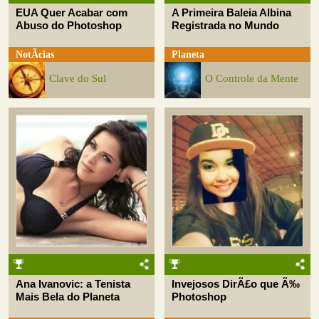
EUA Quer Acabar com
A Primeira Baleia Albina
Abuso do Photoshop
Registrada no Mundo
NotÃ­cias
Planeta
Clave do Sul
O Controle da Mente
Ana Ivanovic: a Tenista
Invejosos DirÃ£o que Ã‰
Mais Bela do Planeta
Photoshop