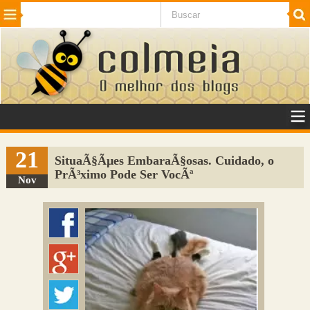
Beleza
Cinema e TV
Curiosidades
Esportes
Humor
Internet
Jogos
NotÃ­cias
Planeta
SaÃºde
Tecnologia
VeÃ­culos
Adulto
Sugerir Link
21
SituaÃ§Ãµes EmbaraÃ§osas. Cuidado, o
PrÃ³ximo Pode Ser VocÃª
Adicionar Blog
Nov
Colmeia Exchange
Perguntas Frequentes
Sobre
Contato