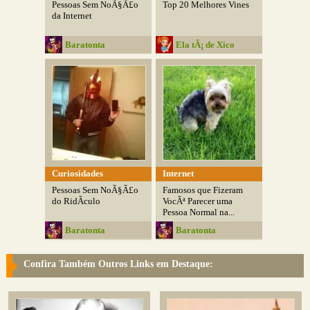
Pessoas Sem NoÃ§Ã£o
Top 20 Melhores Vines
da Internet
Baratonta
Ela tÃ¡ de Xico
Curiosidades
Internet
Pessoas Sem NoÃ§Ã£o
Famosos que Fizeram
do RidÃ­culo
VocÃª Parecer uma
Pessoa Normal na...
Baratonta
Baratonta
Confira Também Outros Links em Destaque: