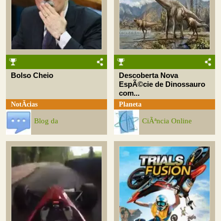
Bolso Cheio
Descoberta Nova
EspÃ©cie de Dinossauro
com...
NotÃ­cias
Planeta
Blog da
CiÃªncia Online