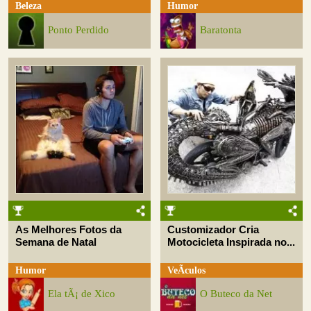
Beleza
Humor
Ponto Perdido
Baratonta
As Melhores Fotos da
Customizador Cria
Semana de Natal
Motocicleta Inspirada no...
Humor
VeÃ­culos
Ela tÃ¡ de Xico
O Buteco da Net