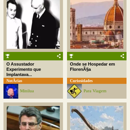
O Assustador
Onde se Hospedar em
Experimento que
FlorenÃ§a
Implantava...
NotÃ­cias
Curiosidades
Minilua
Para Viagem