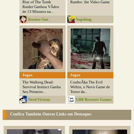
Rise of The Tomb
Rambo: the Video Game
Raider Ganhou VÃ­deo
de 13 Minutos na...
Kozure-San
Sogeking
Jogos
Jogos
The Walking Dead:
ConheÃ§a The Evil
Survival Instinct Ganha
Within, o Novo Game de
Seu Primeiro...
Terror da...
Nerd Vicious
GR8 Browser Games
Confira Também Outros Links em Destaque: