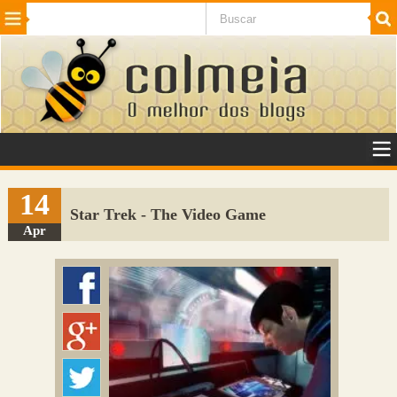
Beleza
Cinema e TV
Curiosidades
Esportes
Humor
Internet
Jogos
NotÃ­cias
Planeta
SaÃºde
Tecnologia
VeÃ­culos
Adulto
Sugerir Link
14
Star Trek - The Video Game
Adicionar Blog
Apr
Colmeia Exchange
Perguntas Frequentes
Sobre
Contato