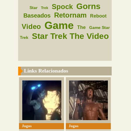
Gorns
Spock
Star
Trek
Retornam
Baseados
Reboot
Game
Video
The
Game Star
Star Trek The Video
Trek
Links Relacionados
Jogos
Jogos