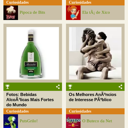
Curiosidades
Curiosidades
Pipoca de Bits
Ela tÃ¡ de Xico
Fotos: Bebidas
Os Melhores AnÃºncios
AlcoÃ³licas Mais Fortes
de Interesse PÃºblico
do Mundo
Curiosidades
Curiosidades
PutsGrilo!
O Buteco da Net