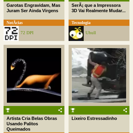
Garotas Engravidam, Mas
SerÃ¡ que a Impressora
Juram Ser Ainda Virgens
3D Vai Realmente Mudar...
NotÃ­cias
Tecnologia
72 DPI
Uhull
Artista Cria Belas Obras
Lixeiro Estressadinho
Usando Palitos
Queimados