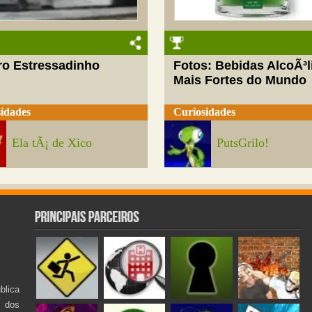
ro Estressadinho
Fotos: Bebidas AlcoÃ³l
Mais Fortes do Mundo
idades
Curiosidades
Ela tÃ¡ de Xico
PutsGrilo!
lica
s dos