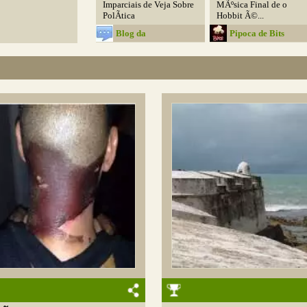
Imparciais de Veja Sobre
MÃºsica Final de o
PolÃ­tica
Hobbit Ã©...
Blog da
Pipoca de Bits
ComunicaÃ§Ã£o