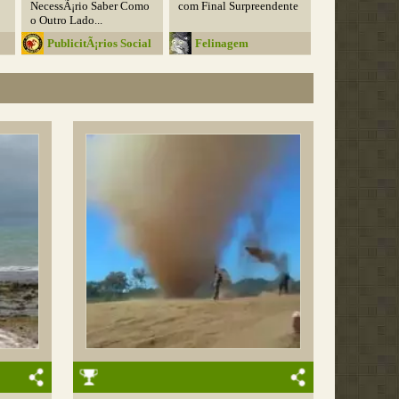
NecessÃ¡rio Saber Como
com Final Surpreendente
o Outro Lado...
PublicitÃ¡rios Social
Felinagem
Club