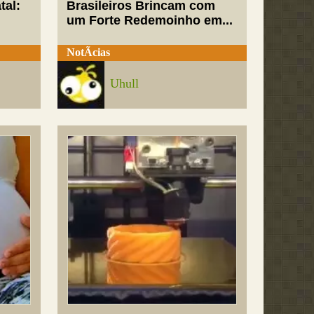
tal:
Brasileiros Brincam com
um Forte Redemoinho em...
NotÃ­cias
Uhull