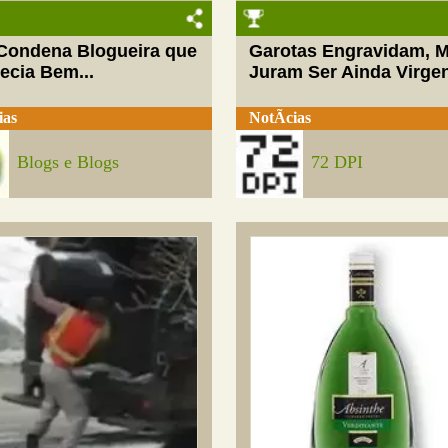
 Condena Blogueira que
Garotas Engravidam, 
ecia Bem...
Juram Ser Ainda Virge
ias
NotÃ­cias
Blogs e Blogs
72 DPI