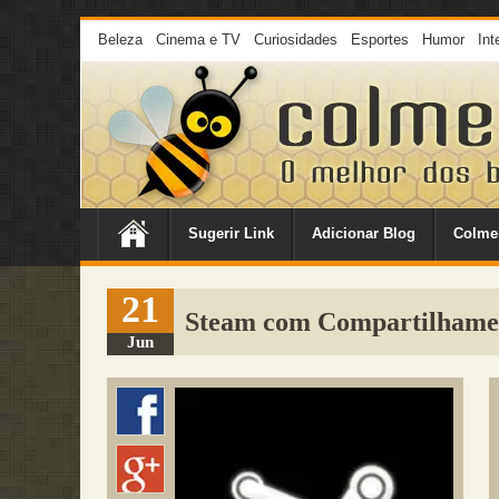
Beleza
Cinema e TV
Curiosidades
Esportes
Humor
Int
Sugerir Link
Adicionar Blog
Colme
21
Steam com Compartilhamen
Jun