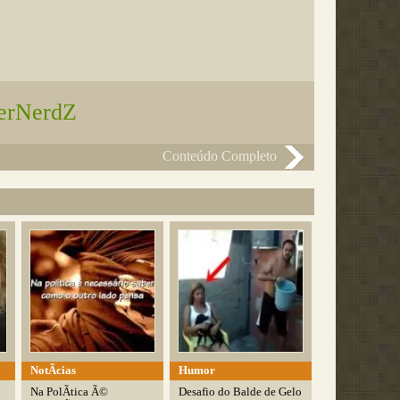
!
terNerdZ
Conteúdo Completo
NotÃ­cias
Humor
Na PolÃ­tica Ã©
Desafio do Balde de Gelo