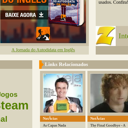
usados. Confira
In
A Jornada do Autodidata em Inglês
Links Relacionados
Jogos
team
al
NotÃ­cias
NotÃ­cias
As Capas Nada
The Final Goodbye - A