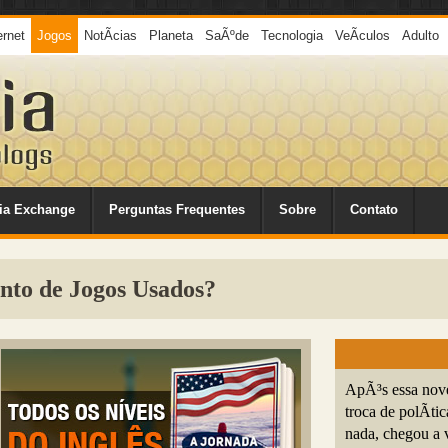
ernet
Jogos
NotÃ­cias
Planeta
SaÃºde
Tecnologia
VeÃ­culos
Adulto
ia Exchange
Perguntas Frequentes
Sobre
Contato
to de Jogos Usados?
ApÃ³s essa nov
troca de polÃ­ti
nada, chegou a 