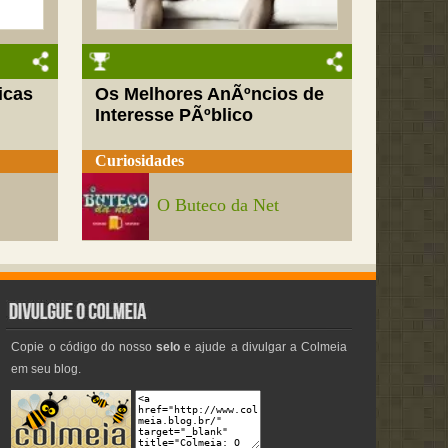
icas
Os Melhores AnÃºncios de
Interesse PÃºblico
Curiosidades
O Buteco da Net
Copie o código do nosso
selo
e ajude a divulgar a Colmeia
em seu blog.