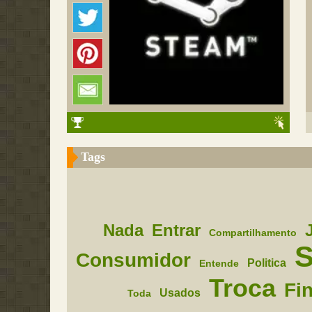
Tags
Nada
Entrar
Compartilhamento
S
Consumidor
Politica
Entende
Troca
Fin
Usados
Toda