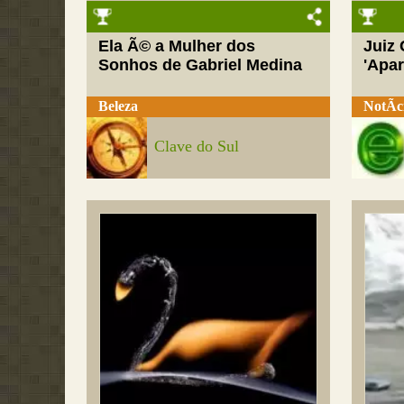
Ela Ã© a Mulher dos
Juiz
Sonhos de Gabriel Medina
'Apar
Beleza
NotÃ­c
Clave do Sul