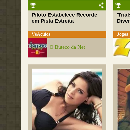
Piloto Estabelece Recorde
'Tria
em Pista Estreita
Dive
VeÃ­culos
Jogos
O Buteco da Net