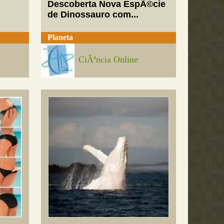
Descoberta Nova EspÃ©cie
de Dinossauro com...
Planeta
CiÃªncia Online