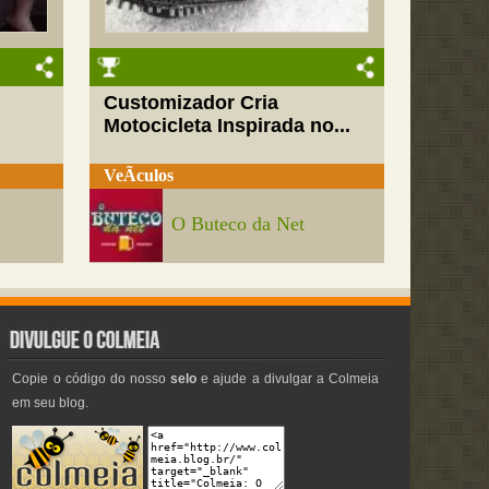
Customizador Cria
Motocicleta Inspirada no...
VeÃ­culos
O Buteco da Net
Copie o código do nosso
selo
e ajude a divulgar a Colmeia
em seu blog.