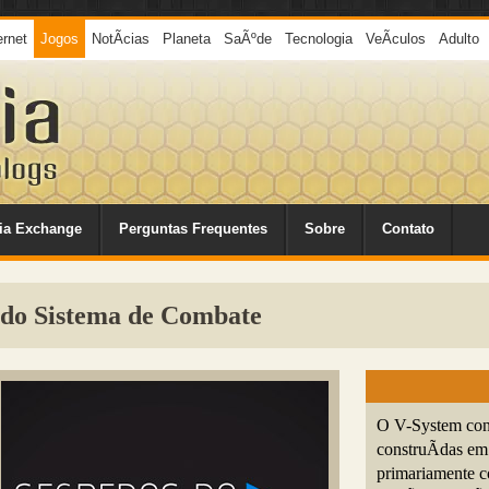
ernet
Jogos
NotÃ­cias
Planeta
SaÃºde
Tecnologia
VeÃ­culos
Adulto
ia Exchange
Perguntas Frequentes
Sobre
Contato
s do Sistema de Combate
O V-System cons
construÃ­das em
primariamente c