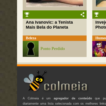
Ana Ivanovic: a Tenista
Inve
Mais Bela do Planeta
Phot
Beleza
Humo
Ponto Perdido
A Colmeia é um
agregador de conteúdo
que pub
diariamente uma lista selecionada com os melhores link