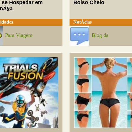
 se Hospedar em
Bolso Cheio
enÃ§a
idades
NotÃ­cias
Para Viagem
Blog da