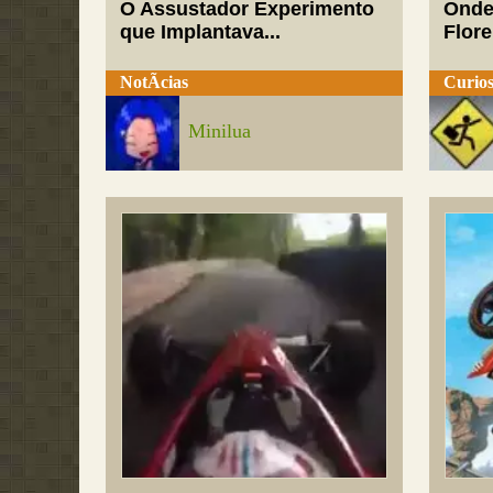
O Assustador Experimento
Onde
que Implantava...
Flor
NotÃ­cias
Curios
Minilua