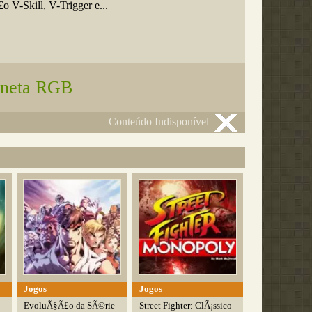
 V-Skill, V-Trigger e...
aneta RGB
Conteúdo Indisponível
Jogos
Jogos
EvoluÃ§Ã£o da SÃ©rie
Street Fighter: ClÃ¡ssico