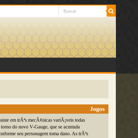
Jogos
iste em trÃªs mecÃ¢nicas variÃ¡veis todas
 torno do novo V-Gauge, que se acumula
onforme seu personagem toma dano. As trÃªs