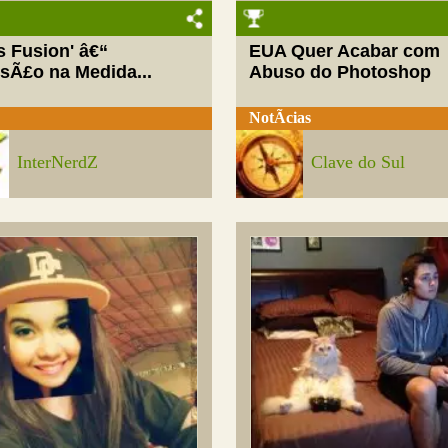
ls Fusion' â€“
EUA Quer Acabar com
rsÃ£o na Medida...
Abuso do Photoshop
NotÃ­cias
InterNerdZ
Clave do Sul