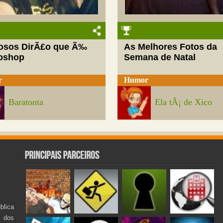
josos DirÃ£o que Ã‰
As Melhores Fotos da
oshop
Semana de Natal
r
Humor
Baratonta
Ela tÃ¡ de Xico
lica
s dos