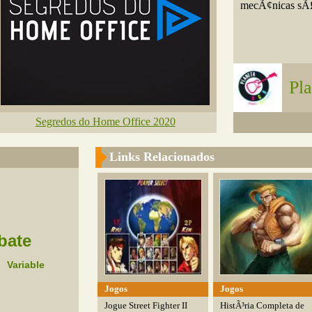
mecÃ¢nicas sÃ£o
Pl
Segredos do Home Office 2020
Links Relacionados
bate
Variable
Jogos
Jogos
Jogue Street Fighter II
HistÃ³ria Completa de