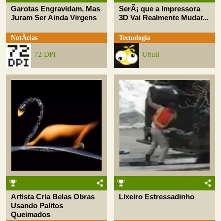
Garotas Engravidam, Mas
SerÃ¡ que a Impressora
Juram Ser Ainda Virgens
3D Vai Realmente Mudar...
NotÃ­cias
Tecnologia
72 DPI
Uhull
Artista Cria Belas Obras
Lixeiro Estressadinho
Usando Palitos
Queimados