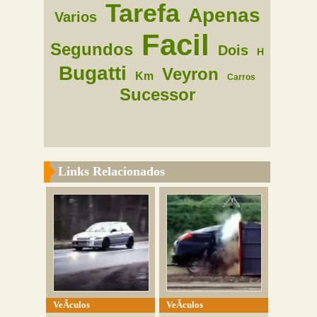
Tarefa
Apenas
Varios
Facil
Segundos
Dois
H
Bugatti
Veyron
Km
Carros
Sucessor
Links Relacionados
VeÃ­culos
VeÃ­culos