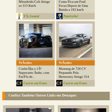
Mitsubishi Colt Atinge
Como Fica um Ford
os 315 Km/h
Focus Depois de Uma
Batida a 192 km/h
TÃ¡ Genial
PutsGrilo!
VeÃ­culos
VeÃ­culos
ConheÃ§a o 1Âº
Mustang de 726 CV
Supercarro Ãrabe, com
Preparado Pela
FarÃ³is de...
Hennessey Atinge 314
KM/H
Carros em Fotos
Carros em Fotos
Confira Também Outros Links em Destaque: