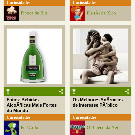
Curiosidades
Curiosidades
Pipoca de Bits
Ela tÃ¡ de Xico
Fotos: Bebidas
Os Melhores AnÃºncios
AlcoÃ³licas Mais Fortes
de Interesse PÃºblico
do Mundo
Curiosidades
Curiosidades
PutsGrilo!
O Buteco da Net