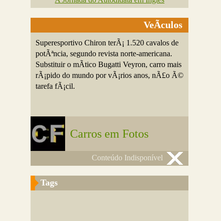
VeÃ­culos
Superesportivo Chiron terÃ¡ 1.520 cavalos de
potÃªncia, segundo revista norte-americana.
Substituir o mÃ­tico Bugatti Veyron, carro mais
rÃ¡pido do mundo por vÃ¡rios anos, nÃ£o Ã©
tarefa fÃ¡cil.
Carros em Fotos
Conteúdo Indisponível
Tags