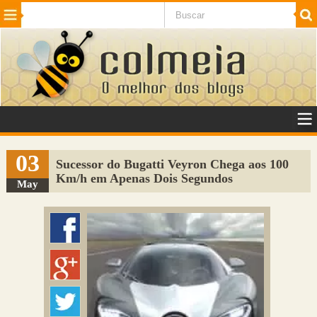
Beleza
Cinema e TV
Curiosidades
Esportes
Humor
Internet
Jogos
NotÃ­cias
Planeta
SaÃºde
Tecnologia
VeÃ­culos
Adulto
Sugerir Link
03
Sucessor do Bugatti Veyron Chega aos 100
Km/h em Apenas Dois Segundos
Adicionar Blog
May
Colmeia Exchange
Perguntas Frequentes
Sobre
Contato