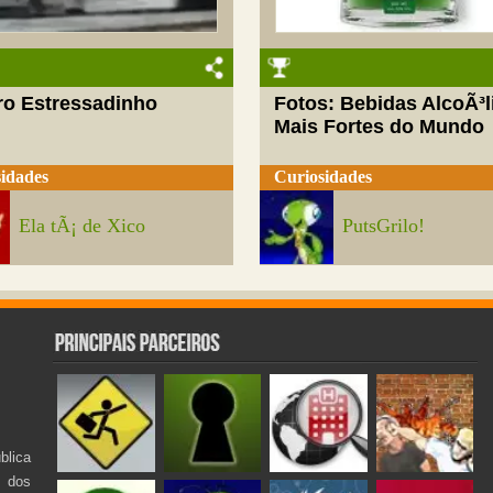
ro Estressadinho
Fotos: Bebidas AlcoÃ³l
Mais Fortes do Mundo
idades
Curiosidades
Ela tÃ¡ de Xico
PutsGrilo!
lica
s dos