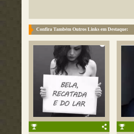
Confira Também Outros Links em Destaque: