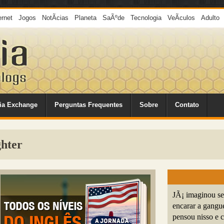
ernet
Jogos
NotÃ­cias
Planeta
SaÃºde
Tecnologia
VeÃ­culos
Adulto
ia Exchange
Perguntas Frequentes
Sobre
Contato
ghter
JÃ¡ imaginou se
encarar a gangu
pensou nisso e 