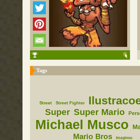
Tags
Ilustraco
Street
Street Fighter
Super
Super Mario
Pers
Michael Musco
Ma
Mario Bros
Imaginou