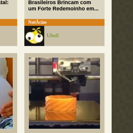
tal:
Brasileiros Brincam com
um Forte Redemoinho em...
NotÃ­cias
Uhull