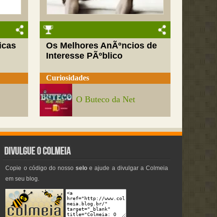
icas
Os Melhores AnÃºncios de
Interesse PÃºblico
Curiosidades
O Buteco da Net
Copie o código do nosso
selo
e ajude a divulgar a Colmeia
em seu blog.