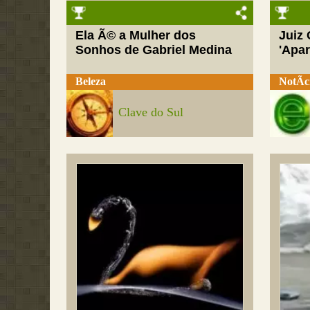
Ela Ã© a Mulher dos
Juiz
Sonhos de Gabriel Medina
'Apar
Beleza
NotÃ­c
Clave do Sul