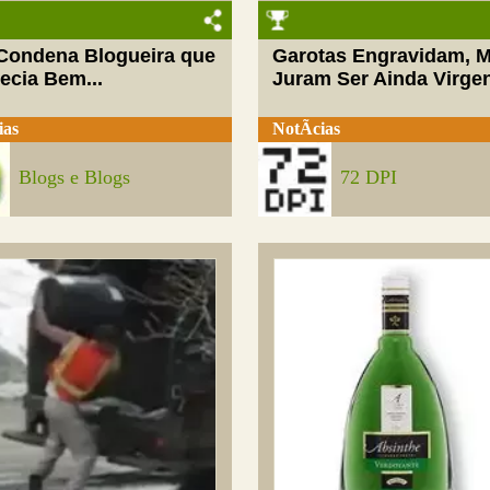
 Condena Blogueira que
Garotas Engravidam, 
ecia Bem...
Juram Ser Ainda Virge
ias
NotÃ­cias
Blogs e Blogs
72 DPI