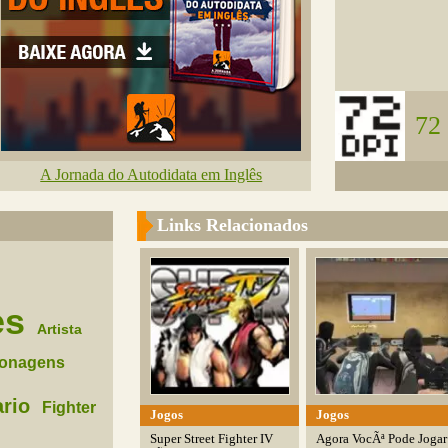
72
A Jornada do Autodidata em Inglês
Links Relacionados
es
Artista
onagens
rio
Fighter
Jogos
Jogos
Super Street Fighter IV
Agora VocÃª Pode Jogar