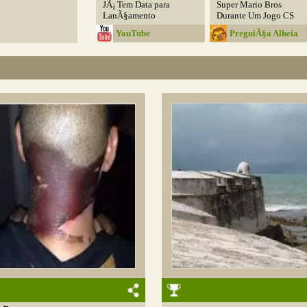
JÃ¡ Tem Data para
Super Mario Bros
LanÃ§amento
Durante Um Jogo CS
YouTube
PreguiÃ§a Alheia