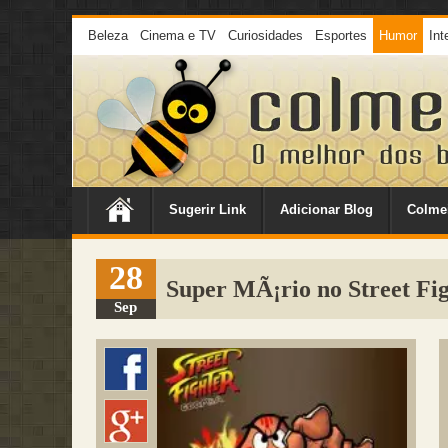
Beleza
Cinema e TV
Curiosidades
Esportes
Humor
Int
Sugerir Link
Adicionar Blog
Colme
28
Super MÃ¡rio no Street Fi
Sep