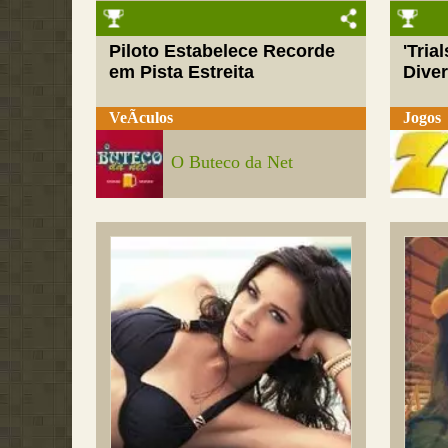
Piloto Estabelece Recorde
'Tria
em Pista Estreita
Dive
VeÃ­culos
Jogos
O Buteco da Net