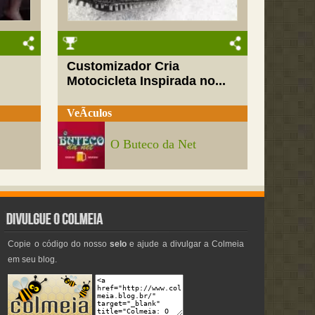
Customizador Cria
Motocicleta Inspirada no...
VeÃ­culos
O Buteco da Net
Copie o código do nosso
selo
e ajude a divulgar a Colmeia
em seu blog.