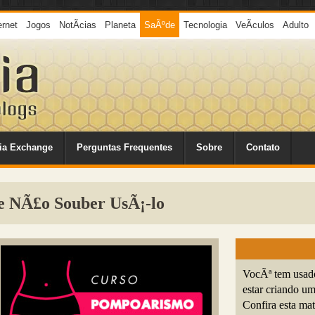
ernet
Jogos
NotÃ­cias
Planeta
SaÃºde
Tecnologia
VeÃ­culos
Adulto
ia Exchange
Perguntas Frequentes
Sobre
Contato
se NÃ£o Souber UsÃ¡-lo
VocÃª tem usado
estar criando u
Confira esta ma