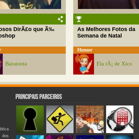
josos DirÃ£o que Ã‰
As Melhores Fotos da
oshop
Semana de Natal
r
Humor
Baratonta
Ela tÃ¡ de Xico
lica
s dos