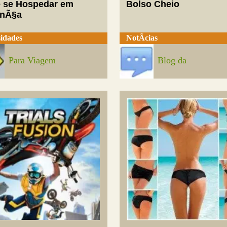
 se Hospedar em
Bolso Cheio
enÃ§a
idades
NotÃ­cias
Para Viagem
Blog da