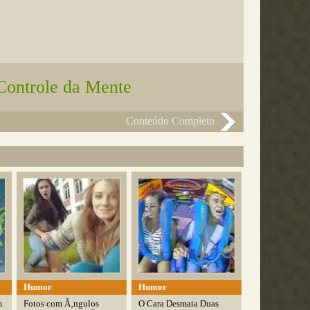
Controle da Mente
Conteúdo Completo
Humor
Humor
m
Fotos com Ã‚ngulos
O Cara Desmaia Duas