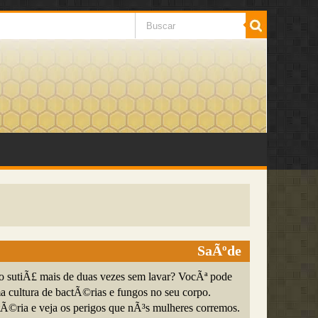
SaÃºde
 sutiÃ£ mais de duas vezes sem lavar? VocÃª pode
ma cultura de bactÃ©rias e fungos no seu corpo.
tÃ©ria e veja os perigos que nÃ³s mulheres corremos.