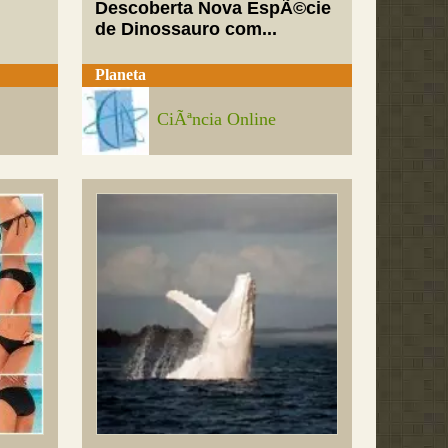
Descoberta Nova EspÃ©cie
de Dinossauro com...
Planeta
CiÃªncia Online