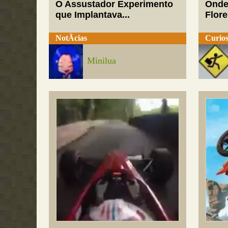
O Assustador Experimento
Onde
que Implantava...
Flor
NotÃ­cias
Curios
Minilua