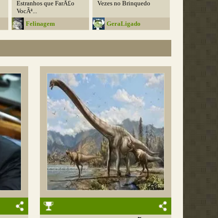
Estranhos que FarÃ£o
Vezes no Brinquedo
VocÃª...
Felinagem
GeraLigado