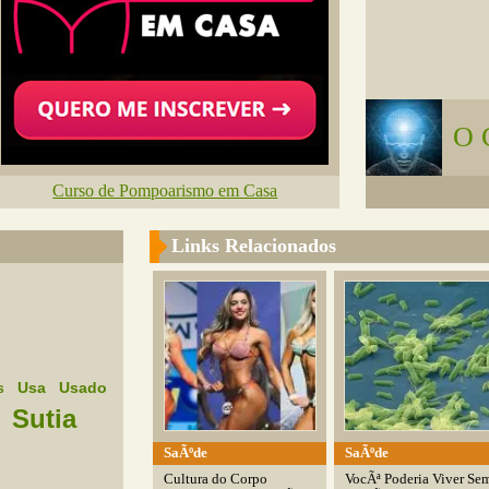
O 
Curso de Pompoarismo em Casa
Links Relacionados
Usa
Usado
s
Sutia
SaÃºde
SaÃºde
Cultura do Corpo
VocÃª Poderia Viver Se