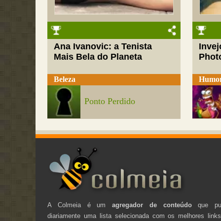
Ana Ivanovic: a Tenista
Inve
Mais Bela do Planeta
Phot
Beleza
Humo
Ponto Perdido
A Colmeia é um
agregador de conteúdo
que pub
diariamente uma lista selecionada com os melhores link