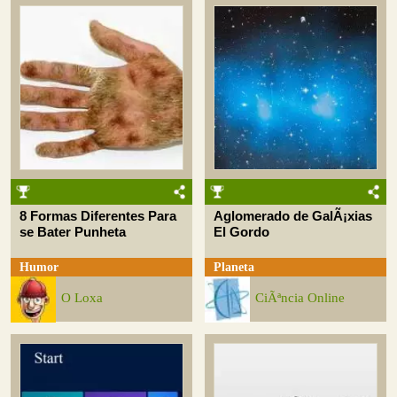
8 Formas Diferentes Para
Aglomerado de GalÃ¡xias
se Bater Punheta
El Gordo
Humor
Planeta
O Loxa
CiÃªncia Online