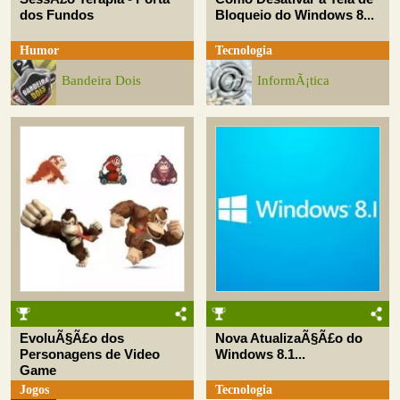
dos Fundos
Bloqueio do Windows 8...
Humor
Tecnologia
Bandeira Dois
InformÃ¡tica
EvoluÃ§Ã£o dos
Nova AtualizaÃ§Ã£o do
Personagens de Video
Windows 8.1...
Game
Jogos
Tecnologia