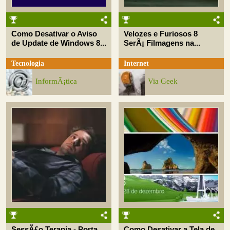
Como Desativar o Aviso
Velozes e Furiosos 8
de Update de Windows 8...
SerÃ¡ Filmagens na...
Tecnologia
Internet
InformÃ¡tica
Via Geek
SessÃ£o Terapia - Porta
Como Desativar a Tela de