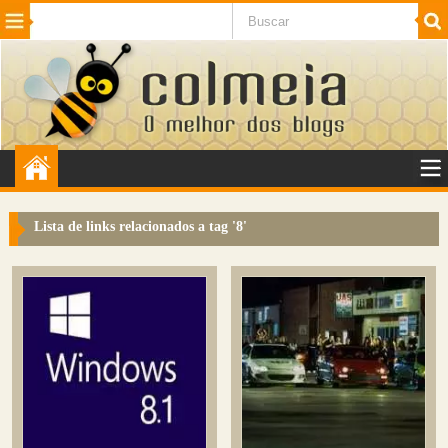
Beleza
Cinema e TV
Curiosidades
Esportes
Humor
Internet
Jogos
NotÃ­cias
Planeta
SaÃºde
Tecnologia
VeÃ­culos
Adulto
Sugerir Link
Lista de links relacionados a tag '
8
'
Adicionar Blog
Colmeia Exchange
Perguntas Frequentes
Sobre
Contato