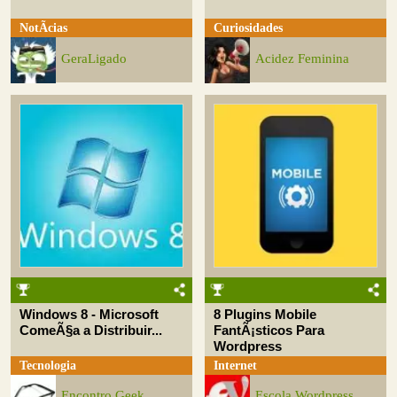
NotÃ­cias
Curiosidades
GeraLigado
Acidez Feminina
Windows 8 - Microsoft
8 Plugins Mobile
ComeÃ§a a Distribuir...
FantÃ¡sticos Para
Wordpress
Tecnologia
Internet
Encontro Geek
Escola Wordpress