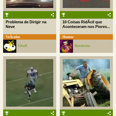
Problema de Dirigir na
10 Coisas RidÃ­cil que
Neve
Aconteceram nos Piores...
VeÃ­culos
Humor
Uhull
Baratonta