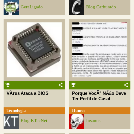
GeraLigado
Blog Carburado
VÃ­rus Ataca a BIOS
Porque VocÃª NÃ£o Deve
Ter Perfil de Casal
Tecnologia
Humor
Blog KTecNet
Insanos