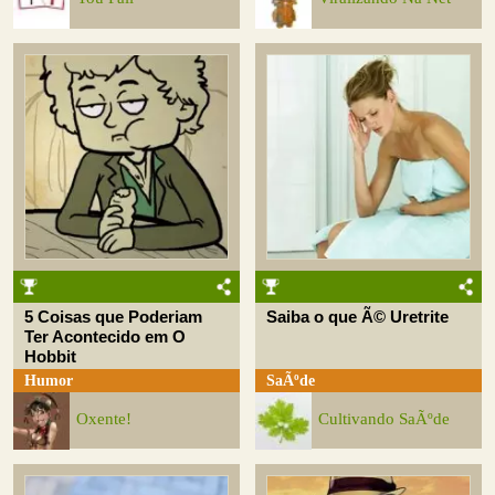
5 Coisas que Poderiam
Saiba o que Ã© Uretrite
Ter Acontecido em O
Hobbit
Humor
SaÃºde
Oxente!
Cultivando SaÃºde