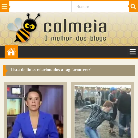
Beleza
Cinema e TV
Curiosidades
Esportes
Humor
Internet
Jogos
NotÃ­cias
Planeta
SaÃºde
Tecnologia
VeÃ­culos
Adulto
Sugerir Link
Lista de links relacionados a tag '
acontecer
'
Adicionar Blog
Colmeia Exchange
Perguntas Frequentes
Sobre
Contato