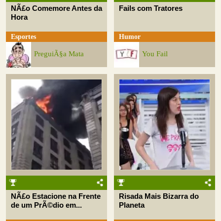
NÃ£o Comemore Antes da
Fails com Tratores
Hora
Esportes
Humor
PreguiÃ§a Mata
You Fail
NÃ£o Estacione na Frente
Risada Mais Bizarra do
de um PrÃ©dio em...
Planeta