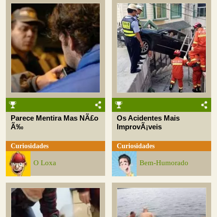
Parece Mentira Mas NÃ£o
Os Acidentes Mais
Ã‰
ImprovÃ¡veis
Curiosidades
Curiosidades
O Loxa
Bem-Humorado