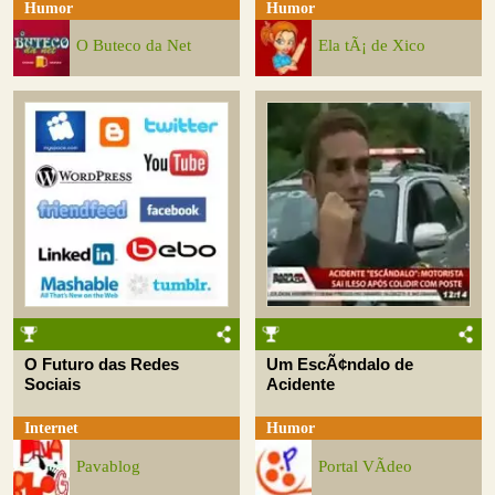
Humor
Humor
O Buteco da Net
Ela tÃ¡ de Xico
O Futuro das Redes
Um EscÃ¢ndalo de
Sociais
Acidente
Internet
Humor
Pavablog
Portal VÃ­deo