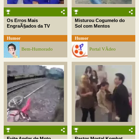
Os Erros Mais
Misturou Cogumelo do
EngraÃ§ados da TV
Sol com Mentos
Humor
Humor
Bem-Humorado
Portal VÃ­deo
Evite Andar de Moto
Pastor Mortal Kombat