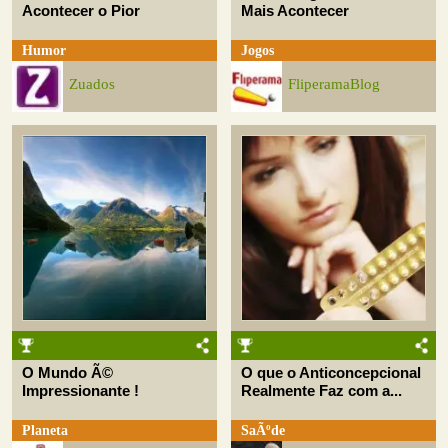
Acontecer o Pior
Mais Acontecer
Humor
Jogos
Zuados
FliperamaBlog
O Mundo Ã©
O que o Anticoncepcional
Impressionante !
Realmente Faz com a...
Planeta
SaÃºde