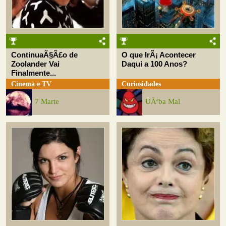
ContinuaÃ§Ã£o de
O que IrÃ¡ Acontecer
Zoolander Vai
Daqui a 100 Anos?
Finalmente...
Cinema e TV
Curiosidades
7 Marte
UÃªba Mal