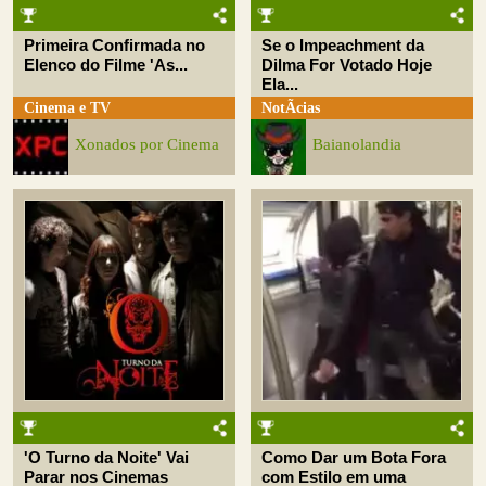
Primeira Confirmada no
Se o Impeachment da
Elenco do Filme 'As...
Dilma For Votado Hoje
Ela...
Cinema e TV
NotÃ­cias
Xonados por Cinema
Baianolandia
'O Turno da Noite' Vai
Como Dar um Bota Fora
Parar nos Cinemas
com Estilo em uma