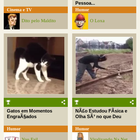
Pessoa...
Cinema e TV
Humor
Dito pelo Maldito
O Loxa
Gatos em Momentos
NÃ£o Estudou FÃ­sica e
EngraÃ§ados
Olha SÃ³ no que Deu
Humor
Humor
You Fail
Viralizando Na Net