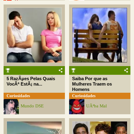
5 RazÃµes Pelas Quais
Saiba Por que as
VocÃª EstÃ¡ na...
Mulheres Traem os
Homens
Curiosidades
Curiosidades
Mundo DSE
UÃªba Mal