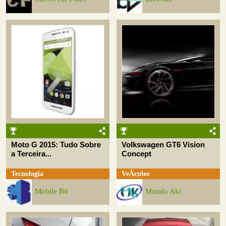
Moto G 2015: Tudo Sobre
Volkswagen GT6 Vision
a Terceira...
Concept
Tecnologia
VeÃ­culos
Mobile Bit
Mundo Aki