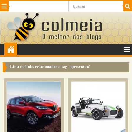
Beleza
Cinema e TV
Curiosidades
Esportes
Humor
Internet
Jogos
NotÃ­cias
Planeta
SaÃºde
Tecnologia
VeÃ­culos
Adulto
Sugerir Link
Lista de links relacionados a tag '
apresentou
'
Adicionar Blog
Colmeia Exchange
Perguntas Frequentes
Sobre
Contato