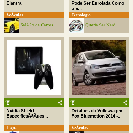
Elantra
Pode Ser Enrolada Como
um...
VeÃ­culos
Tecnologia
SalÃ£o de Carros
Queria Ser Nerd
Nvidia Shield:
Detalhes do Volkswagen
EspecificaÃ§Ãµes...
Fox Bluemotion 2014 -...
Jogos
VeÃ­culos