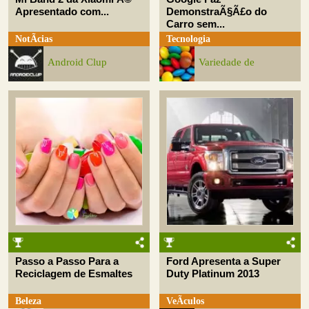
Apresentado com...
DemonstraÃ§Ã£o do
Carro sem...
NotÃ­cias
Tecnologia
Android Clup
Variedade de
Passo a Passo Para a
Ford Apresenta a Super
Reciclagem de Esmaltes
Duty Platinum 2013
Beleza
VeÃ­culos