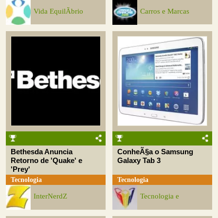
Vida EquilÃ­brio
Carros e Marcas
Bethesda Anuncia
ConheÃ§a o Samsung
Retorno de 'Quake' e
Galaxy Tab 3
'Prey'
Tecnologia
Tecnologia
InterNerdZ
Tecnologia e