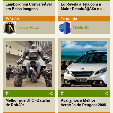
Lamborghini ConversÃ­vel
Lg Revela a Tela com a
em Belas Imagens
Maior ResoluÃ§Ã£o do...
VeÃ­culos
Tecnologia
Luxury News
Mobile Bit
Melhor que UFC -Batalha
Avaliamos a Melhor
de RobÃ´s
VersÃ£o do Peugeot 2008