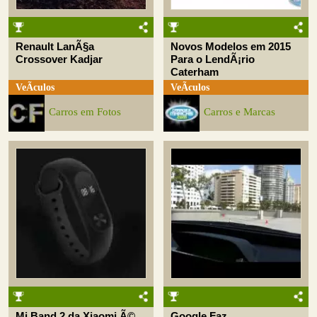
Renault LanÃ§a
Novos Modelos em 2015
Crossover Kadjar
Para o LendÃ¡rio
Caterham
VeÃ­culos
VeÃ­culos
Carros em Fotos
Carros e Marcas
Mi Band 2 da Xiaomi Ã©
Google Faz