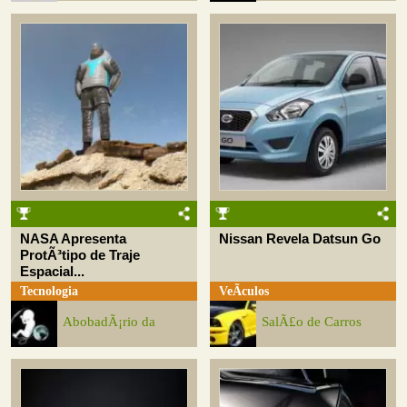
NASA Apresenta
Nissan Revela Datsun Go
ProtÃ³tipo de Traje
Espacial...
Tecnologia
VeÃ­culos
AbobadÃ¡rio da
SalÃ£o de Carros