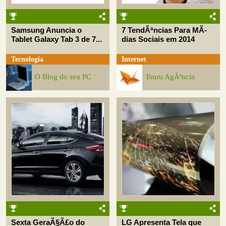
Samsung Anuncia o
7 TendÃªncias Para MÃ­
Tablet Galaxy Tab 3 de 7...
dias Sociais em 2014
Tecnologia
Internet
O Blog do seu PC
Tsuru AgÃªncia
Sexta GeraÃ§Ã£o do
LG Apresenta Tela que