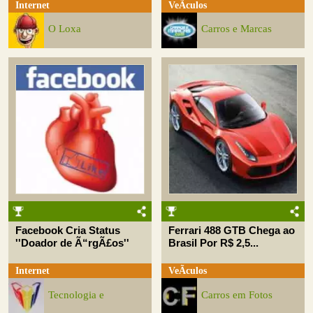
Internet
VeÃ­culos
O Loxa
Carros e Marcas
Facebook Cria Status
Ferrari 488 GTB Chega ao
''Doador de Ã“rgÃ£os''
Brasil Por R$ 2,5...
Internet
VeÃ­culos
Tecnologia e
Carros em Fotos