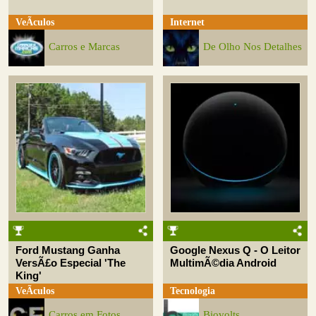
VeÃ­culos
Internet
Carros e Marcas
De Olho Nos Detalhes
Ford Mustang Ganha
Google Nexus Q - O Leitor
VersÃ£o Especial 'The
MultimÃ©dia Android
King'
VeÃ­culos
Tecnologia
Carros em Fotos
Biovolts