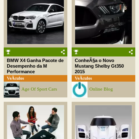
BMW X4 Ganha Pacote de
ConheÃ§a o Novo
Desempenho da M
Mustang Shelby Gt350
Performance
2015
VeÃ­culos
VeÃ­culos
Age Of Sport Cars
Online Blog