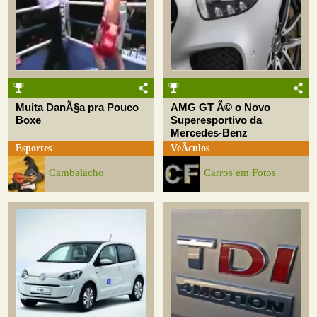
Muita DanÃ§a pra Pouco
AMG GT Ã© o Novo
Boxe
Superesportivo da
Mercedes-Benz
Esportes
VeÃ­culos
Cambalacho
Carros em Fotos