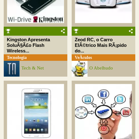
Kingston Apresenta
Zeod RC, o Carro
SoluÃ§Ã£o Flash
ElÃ©trico Mais RÃ¡pido
Wireless...
do...
Tecnologia
VeÃ­culos
Tech & Net
O Abelhudo