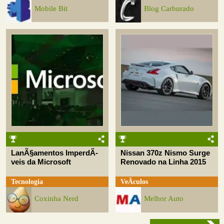
Mobile Bit
Blog Carburado
LanÃ§amentos ImperdÃ­
Nissan 370z Nismo Surge
veis da Microsoft
Renovado na Linha 2015
Tecnologia
VeÃ­culos
Coxinha Nerd
Melhor Auto