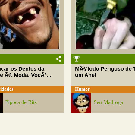
ncar os Dentes da
MÃ©todo Perigoso de T
te Ã© Moda. VocÃª...
um Anel
idades
Humor
Pipoca de Bits
Seu Madroga