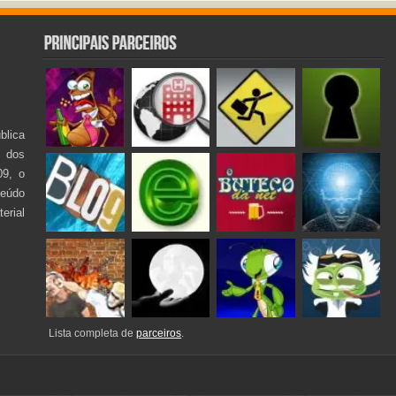
lica
s dos
09, o
teúdo
rial
Lista completa de
parceiros
.