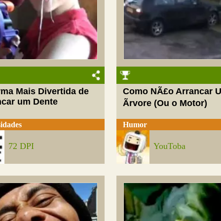
rma Mais Divertida de
Como NÃ£o Arrancar 
ncar um Dente
Ãrvore (Ou o Motor)
idades
Humor
72 DPI
YouToba