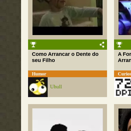
Como Arrancar o Dente do
A Fo
seu Filho
Arra
Humor
Curios
Uhull