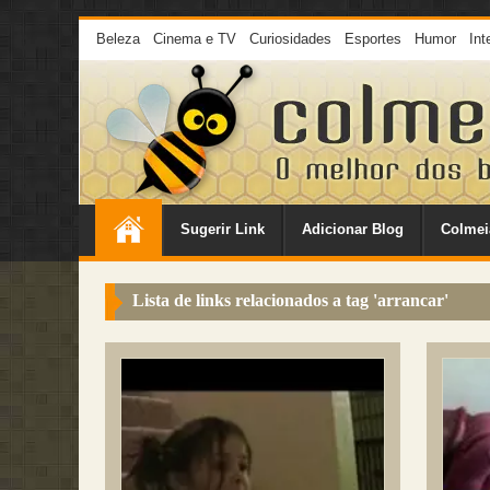
Beleza
Cinema e TV
Curiosidades
Esportes
Humor
Int
Sugerir Link
Adicionar Blog
Colmei
Lista de links relacionados a tag '
arrancar
'