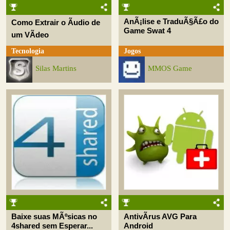
AnÃ¡lise e TraduÃ§Ã£o do
Como Extrair o Ãudio de
Game Swat 4
um VÃ­deo
Tecnologia
Jogos
Silas Martins
MMOS Game
Baixe suas MÃºsicas no
AntivÃ­rus AVG Para
4shared sem Esperar...
Android