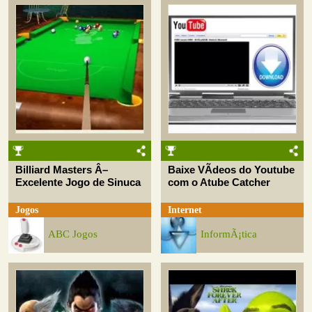
Billiard Masters Â–
Baixe VÃ­deos do Youtube
Excelente Jogo de Sinuca
com o Atube Catcher
Jogos
Internet
ABC Jogos
InformÃ¡tica