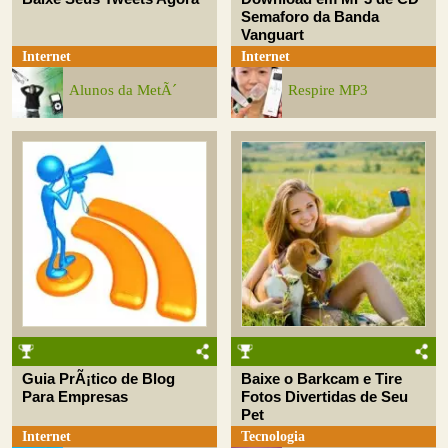
Semaforo da Banda
Vanguart
Internet
Internet
Alunos da MetÃ´
Respire MP3
Guia PrÃ¡tico de Blog
Baixe o Barkcam e Tire
Para Empresas
Fotos Divertidas de Seu
Pet
Internet
Tecnologia