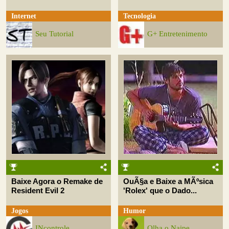
Internet
Tecnologia
Seu Tutorial
G+ Entretenimento
Baixe Agora o Remake de
OuÃ§a e Baixe a MÃºsica
Resident Evil 2
'Rolex' que o Dado...
Jogos
Humor
INcontrole
Olha o Naipe