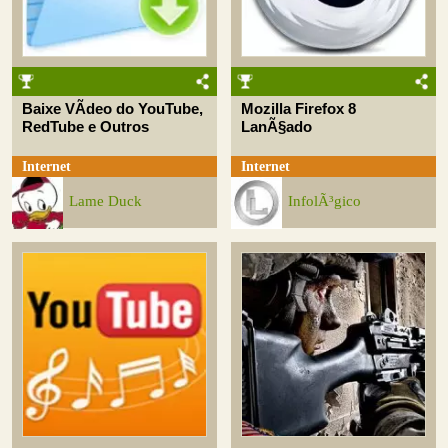
Baixe VÃ­deo do YouTube,
Mozilla Firefox 8
RedTube e Outros
LanÃ§ado
Internet
Internet
Lame Duck
InfolÃ³gico