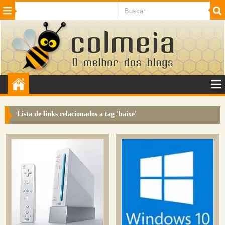
Beleza
Cinema e TV
Curiosidades
Esportes
Humor
Internet
Jogos
NotÃ­cias
Planeta
SaÃºde
Tecnologia
VeÃ­culos
Adulto
Sugerir Link
Lista de links relacionados a tag '
baixe
'
Adicionar Blog
Colmeia Exchange
Perguntas Frequentes
Sobre
Contato