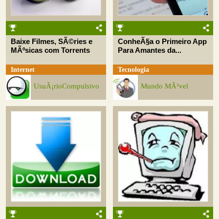
Baixe Filmes, SÃ©ries e
ConheÃ§a o Primeiro App
MÃºsicas com Torrents
Para Amantes da...
Internet
Tecnologia
UsuÃ¡rioCompulsivo
Mundo MÃ³vel