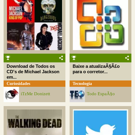
Download de Todos os
Baixe a atualizaÃ§Ã£o
CD's de Michael Jackson
para o corretor...
em...
Curiosidades
Tecnologia
iTzMe Donizett
Todo EspaÃ§o