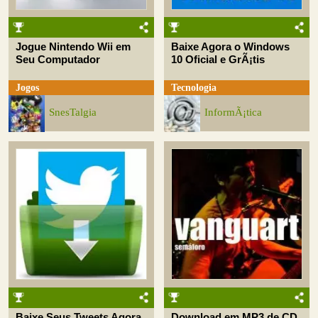
Jogue Nintendo Wii em
Baixe Agora o Windows
Seu Computador
10 Oficial e GrÃ¡tis
Jogos
Tecnologia
SnesTalgia
InformÃ¡tica
Baixe Seus Tweets Agora
Download em MP3 de CD