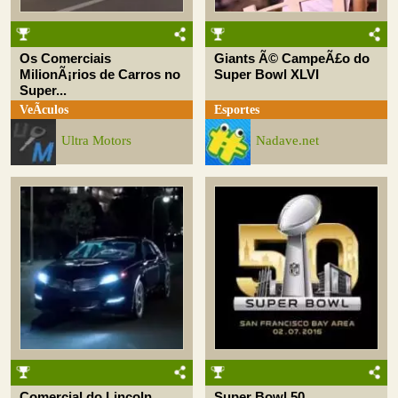
Os Comerciais
Giants Ã© CampeÃ£o do
MilionÃ¡rios de Carros no
Super Bowl XLVI
Super...
VeÃ­culos
Esportes
Ultra Motors
Nadave.net
Comercial do Lincoln
Super Bowl 50