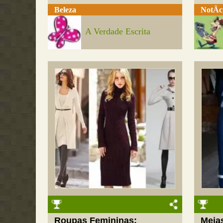
Beleza
NotÃ­c
A Verdade Escrita
Roupas Femininas:
Meia