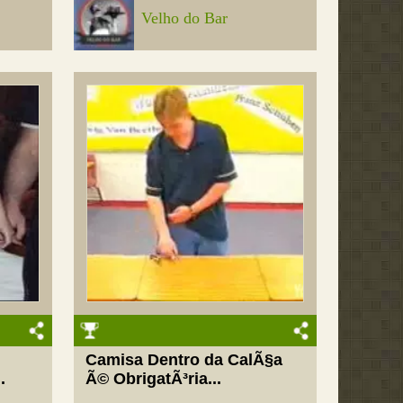
Velho do Bar
Camisa Dentro da CalÃ§a
.
Ã© ObrigatÃ³ria...