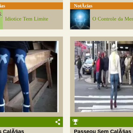
ias
NotÃ­cias
Idiotice Tem Limite
O Controle da Me
s CalÃ§as
Passeou Sem CalÃ§as