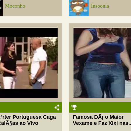
Moconho
Insoonia
³rter Portuguesa Caga
Famosa DÃ¡ o Maior
CalÃ§as ao Vivo
Vexame e Faz Xixi nas..