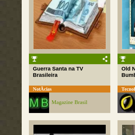
Guerra Santa na TV
Old N
Brasileira
Bum
NotÃ­cias
Tecnol
Magazine Brasil