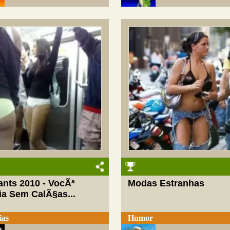
ants 2010 - VocÃª
Modas Estranhas
ia Sem CalÃ§as...
ias
Humor