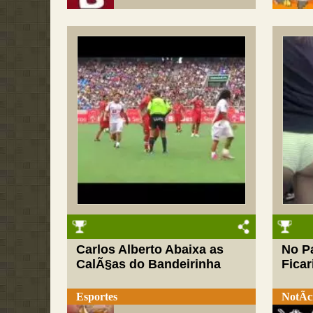
Carlos Alberto Abaixa as
No P
CalÃ§as do Bandeirinha
Ficar
Esportes
NotÃ­c