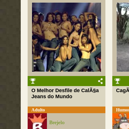
O Melhor Desfile de CalÃ§a
CagÃ
Jeans do Mundo
Adulto
Humo
Brejelo