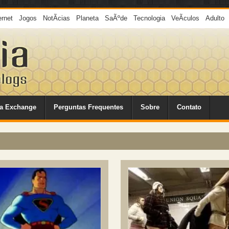
ernet
Jogos
NotÃ­cias
Planeta
SaÃºde
Tecnologia
VeÃ­culos
Adulto
a Exchange
Perguntas Frequentes
Sobre
Contato