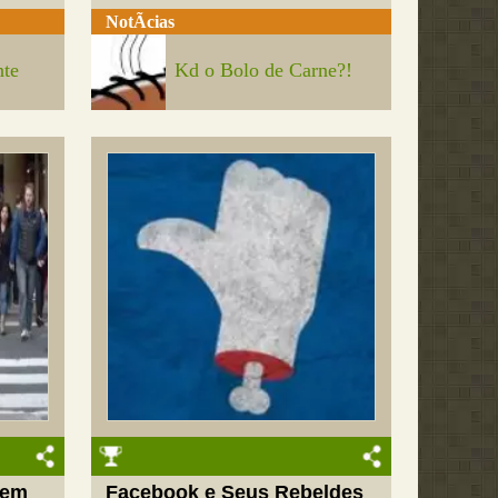
NotÃ­cias
nte
Kd o Bolo de Carne?!
 em
Facebook e Seus Rebeldes