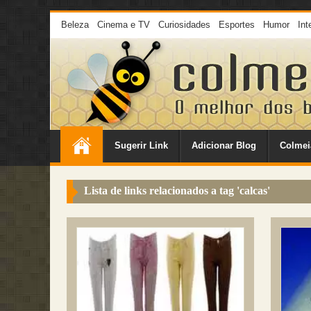
Beleza
Cinema e TV
Curiosidades
Esportes
Humor
Int
Sugerir Link
Adicionar Blog
Colmei
Lista de links relacionados a tag '
calcas
'