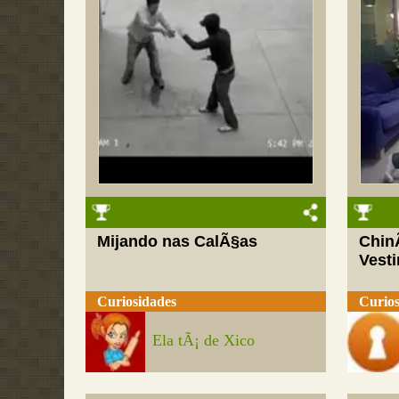
Mijando nas CalÃ§as
Chin
Vesti
Curiosidades
Curios
Ela tÃ¡ de Xico