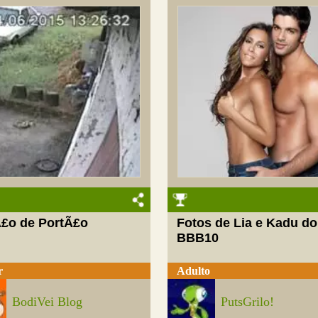
£o de PortÃ£o
Fotos de Lia e Kadu do
BBB10
r
Adulto
BodiVei Blog
PutsGrilo!