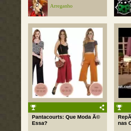
Arreganho
Pantacourts: Que Moda Ã©
RepÃ
Essa?
nas 