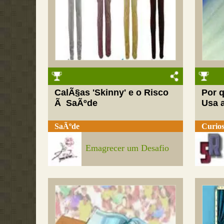
CalÃ§as 'Skinny' e o Risco
Por 
Ã SaÃºde
Usa 
SaÃºde
Curios
Emagrecer um Desafio