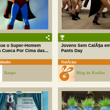
que o Super-Homem
Jovens Sem CalÃ§a e
a Cueca Por Cima das...
Pants Day
idades
NotÃ­cias
Raopo
Blog do Kuelho