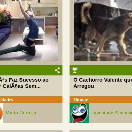
Ãªs Faz Sucesso ao
O Cachorro Valente qu
r CalÃ§as Sem...
Arregou
idades
Humor
Muito Curioso
Juventude Alucina