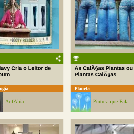
avy Cria o Leitor de
As CalÃ§as Plantas ou
bum
Plantas CalÃ§as
ogia
Planeta
AnfÃ­bia
Pintura que Fala