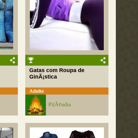
Gatas com Roupa de
GinÃ¡stica
Adulto
PilÃ¢ndia