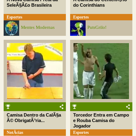
SeleÃ§Ã£o Brasileira
do Corinthians
Esportes
Esportes
Mentes Modernas
PutsGrilo!
Camisa Dentro da CalÃ§a
Torcedor Entra em Campo
Ã© ObrigatÃ³ria...
e Rouba Camisa do
Jogador
NotÃ­cias
Esportes