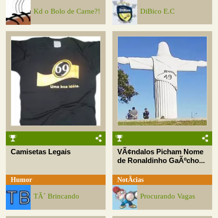
Kd o Bolo de Carne?!
DiBico E.C
Camisetas Legais
VÃ¢ndalos Picham Nome
de Ronaldinho GaÃºcho...
Humor
NotÃ­cias
TÃ´ Brincando
Procurando Vagas