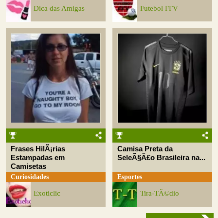
Dica das Amigas
Futebol FFV
Frases HilÃ¡rias
Camisa Preta da
Estampadas em
SeleÃ§Ã£o Brasileira na...
Camisetas
Curiosidades
Esportes
Exoticlic
Tira-TÃ©dio