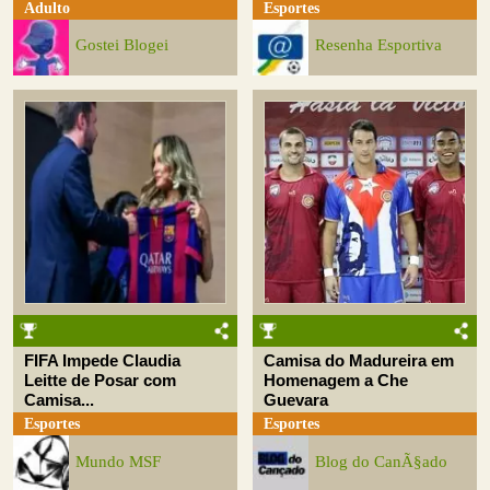
Adulto
Esportes
Gostei Blogei
Resenha Esportiva
FIFA Impede Claudia
Camisa do Madureira em
Leitte de Posar com
Homenagem a Che
Camisa...
Guevara
Esportes
Esportes
Mundo MSF
Blog do CanÃ§ado