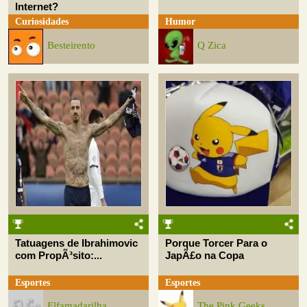
Internet?
Curiosidades
Humor
Besteirento
Q Zica
Tatuagens de Ibrahimovic
Porque Torcer Para o
com PropÃ³sito:...
JapÃ£o na Copa
Esportes
Esportes
Elfamadarilha
The Pink Geeks