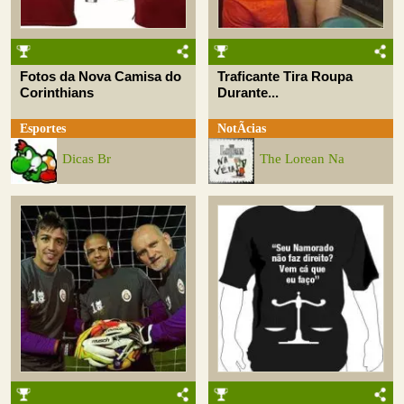
Fotos da Nova Camisa do
Traficante Tira Roupa
Corinthians
Durante...
Esportes
NotÃ­cias
Dicas Br
The Lorean Na