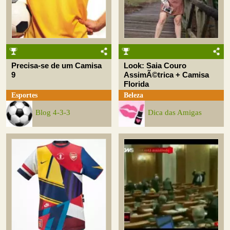
Precisa-se de um Camisa
Look: Saia Couro
9
AssimÃ©trica + Camisa
Florida
Esportes
Beleza
Blog 4-3-3
Dica das Amigas