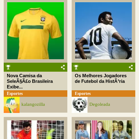
Nova Camisa da
Os Melhores Jogadores
SeleÃ§Ã£o Brasileira
de Futebol da HistÃ³ria
Exibe...
Esportes
Esportes
kalangozilla
Degoleada