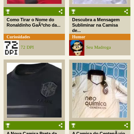
Como Tirar o Nome do
Descubra a Mensagem
Ronaldinho GaÃºcho da...
Subliminar na Camisa
de...
Curiosidades
Humor
72 DPI
Seu Madroga
A Nova Camisa Preta da
A Camisa do CentenÃ¡rio