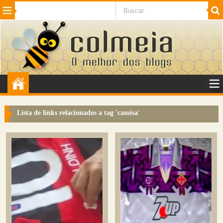
Beleza
Cinema e TV
Curiosidades
Esportes
Humor
Internet
Jogos
NotÃ­cias
Planeta
SaÃºde
Tecnologia
VeÃ­culos
Adulto
Sugerir Link
Lista de links relacionados a tag '
camisa
'
Adicionar Blog
Colmeia Exchange
Perguntas Frequentes
Sobre
Contato