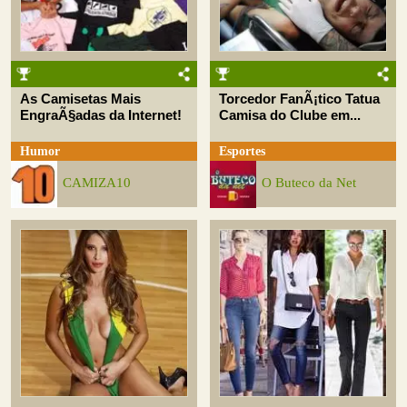
As Camisetas Mais
Torcedor FanÃ¡tico Tatua
EngraÃ§adas da Internet!
Camisa do Clube em...
Humor
Esportes
CAMIZA10
O Buteco da Net