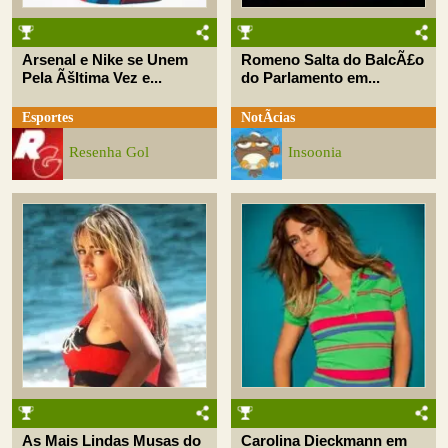
Arsenal e Nike se Unem
Romeno Salta do BalcÃ£o
Pela Ãšltima Vez e...
do Parlamento em...
Esportes
NotÃ­cias
Resenha Gol
Insoonia
As Mais Lindas Musas do
Carolina Dieckmann em