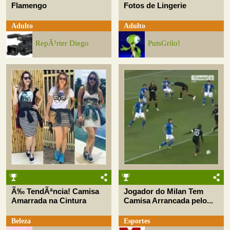
Flamengo
Fotos de Lingerie
Adulto
Adulto
RepÃ³rter Diego
PutsGrilo!
Ã‰ TendÃªncia! Camisa
Jogador do Milan Tem
Amarrada na Cintura
Camisa Arrancada pelo...
Beleza
Esportes