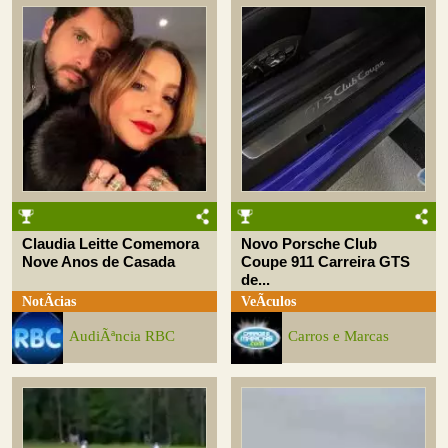
Claudia Leitte Comemora
Novo Porsche Club
Nove Anos de Casada
Coupe 911 Carreira GTS
de...
NotÃ­cias
VeÃ­culos
AudiÃªncia RBC
Carros e Marcas