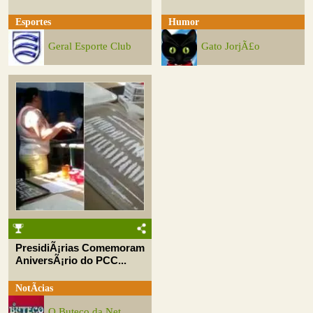
Esportes
Humor
Geral Esporte Club
Gato JorjÃ£o
PresidiÃ¡rias Comemoram
AniversÃ¡rio do PCC...
NotÃ­cias
O Buteco da Net