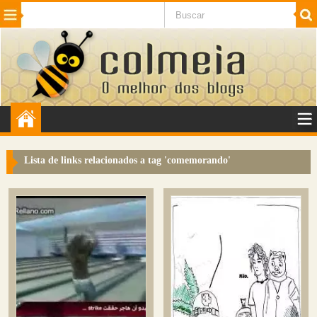
Beleza
Cinema e TV
Curiosidades
Esportes
Humor
Internet
Jogos
NotÃ­cias
Planeta
SaÃºde
Tecnologia
VeÃ­culos
Adulto
Sugerir Link
Lista de links relacionados a tag '
comemorando
'
Adicionar Blog
Colmeia Exchange
Perguntas Frequentes
Sobre
Contato