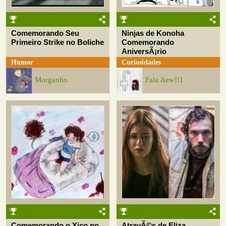
Comemorando Seu
Ninjas de Konoha
Primeiro Strike no Boliche
Comemorando
AniversÃ¡rio
Humor
Curiosidades
Morganho
Fala Aew!!1
Comemorando o Xico no
AtravÃ©s de Eliza,