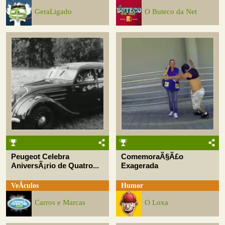
GeraLigado
O Buteco da Net
Peugeot Celebra
ComemoraÃ§Ã£o
AniversÃ¡rio de Quatro...
Exagerada
VeÃ­culos
Humor
Carros e Marcas
O Loxa