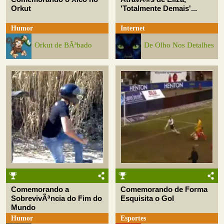
Orkut
'Totalmente Demais'...
Humor
Internet
Orkut de BÃªbado
De Olho Nos Detalhes
Comemorando a
Comemorando de Forma
SobrevivÃªncia do Fim do
Esquisita o Gol
Mundo
Humor
Esportes