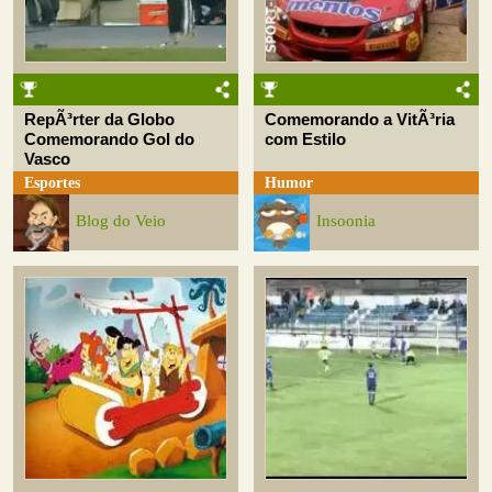
RepÃ³rter da Globo
Comemorando a VitÃ³ria
Comemorando Gol do
com Estilo
Vasco
Esportes
Humor
Blog do Veio
Insoonia