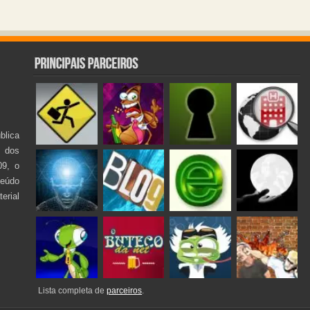
lica
s dos
09, o
teúdo
rial
Lista completa de
parceiros
.