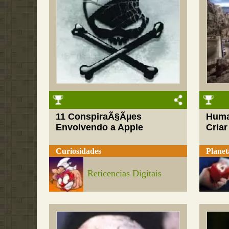
11 ConspiraÃ§Ãµes
Huma
Envolvendo a Apple
Cria
Curiosidades
Planet
Reticencias Digitais