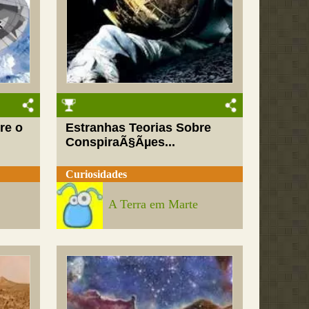
re o
Estranhas Teorias Sobre
ConspiraÃ§Ãµes...
Curiosidades
A Terra em Marte