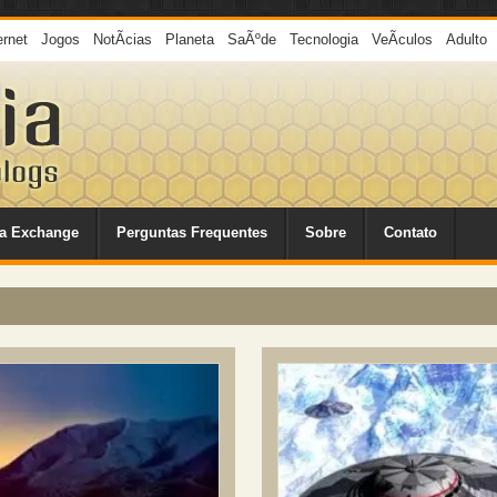
ernet
Jogos
NotÃ­cias
Planeta
SaÃºde
Tecnologia
VeÃ­culos
Adulto
a Exchange
Perguntas Frequentes
Sobre
Contato