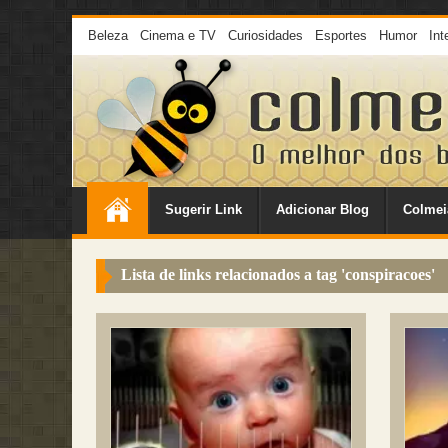
Beleza
Cinema e TV
Curiosidades
Esportes
Humor
Int
Sugerir Link
Adicionar Blog
Colmei
Lista de links relacionados a tag '
conspiracoes
'