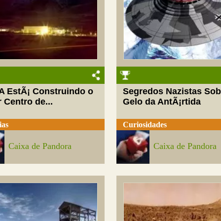
A EstÃ¡ Construindo o
Segredos Nazistas Sob
 Centro de...
Gelo da AntÃ¡rtida
ias
Curiosidades
Caixa de Pandora
Caixa de Pandora