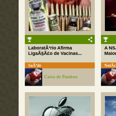
LaboratÃ³rio Afirma
A NS
LigaÃ§Ã£o de Vacinas...
Maior
SaÃºde
NotÃ­c
Caixa de Pandora