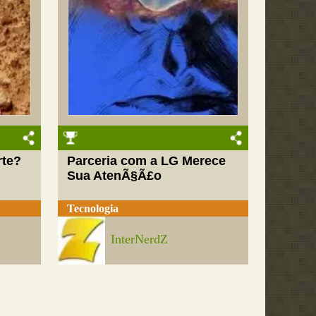
rte?
Parceria com a LG Merece
Sua AtenÃ§Ã£o
Tecnologia
InterNerdZ