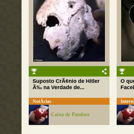
Suposto CrÃ¢nio de Hitler
O qu
Ã‰ na Verdade de...
Face
NotÃ­cias
Intern
Caixa de Pandora