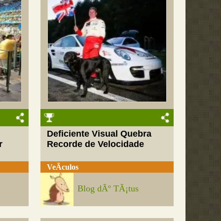
Deficiente Visual Quebra
r
Recorde de Velocidade
VeÃ­culos
Blog dÃº TÃ¡tus