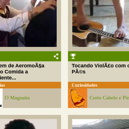
em de AeromoÃ§a
Tocando ViolÃ£o com 
o Comida a
PÃ©s
iente...
ias
Curiosidades
O Magnatta
Corto Cabelo e Pi