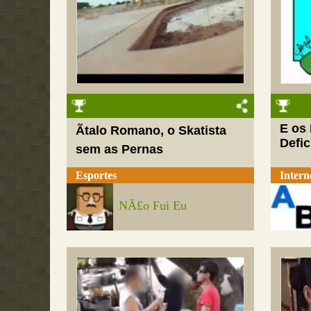
E os
Ãtalo Romano, o Skatista
Defi
sem as Pernas
Esportes
Intern
NÃ£o Fui Eu