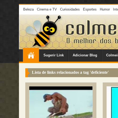
Beleza
Cinema e TV
Curiosidades
Esportes
Humor
Int
Sugerir Link
Adicionar Blog
Colmei
Lista de links relacionados a tag '
deficiente
'