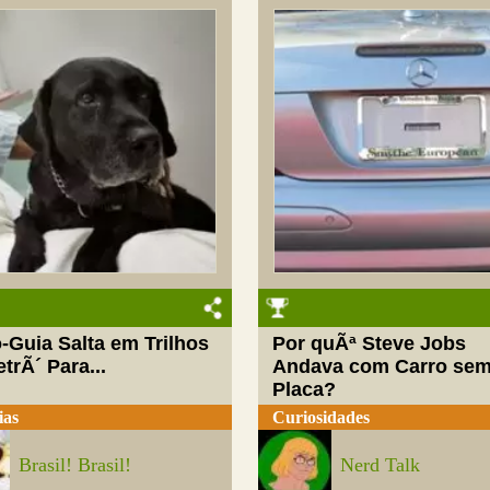
-Guia Salta em Trilhos
Por quÃª Steve Jobs
trÃ´ Para...
Andava com Carro se
Placa?
ias
Curiosidades
Brasil! Brasil!
Nerd Talk