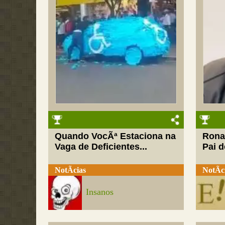
Quando VocÃª Estaciona na
Rona
Vaga de Deficientes...
Pai d
NotÃ­cias
NotÃ­c
Insanos