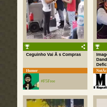
Ceguinho Vai Ã s Compras
Imag
Dand
Defic
Humor
NotÃ­c
#F5Free