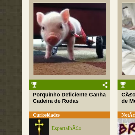
Porquinho Deficiente Ganha
CÃ£o
Cadeira de Rodas
de Me
Curiosidades
NotÃ­c
EspartalhÃ£o