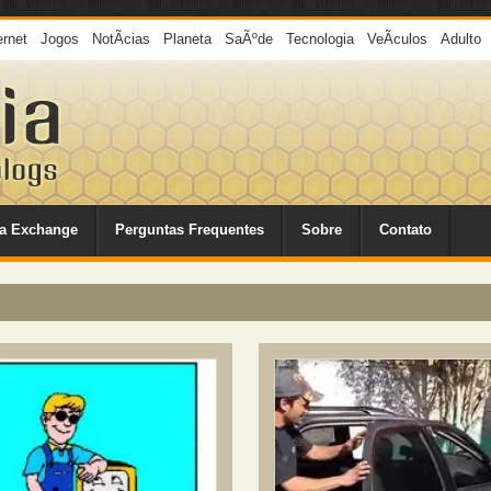
ernet
Jogos
NotÃ­cias
Planeta
SaÃºde
Tecnologia
VeÃ­culos
Adulto
a Exchange
Perguntas Frequentes
Sobre
Contato