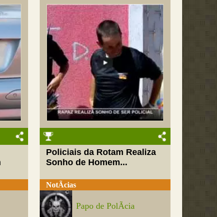
Policiais da Rotam Realiza
m
Sonho de Homem...
NotÃ­cias
Papo de PolÃ­cia