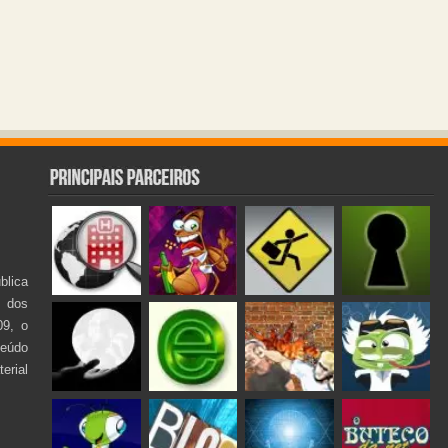
lica
s dos
09, o
teúdo
rial