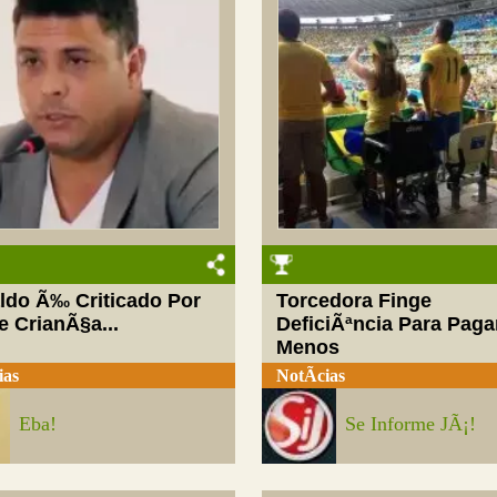
ldo Ã‰ Criticado Por
Torcedora Finge
e CrianÃ§a...
DeficiÃªncia Para Paga
Menos
ias
NotÃ­cias
Eba!
Se Informe JÃ¡!