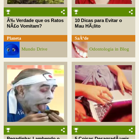
Ã‰ Verdade que os Ratos
10 Dicas para Evitar o
NÃ£o Vomitam?
Mau HÃ¡lito
Planeta
SaÃºde
Mundo Drive
Odontologia in Blog
Pegadinha: Lambendo o
5 Coisas DesagradÃ¡veis