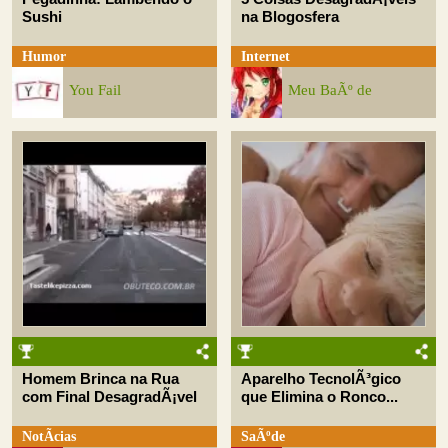
Sushi
na Blogosfera
Humor
Internet
You Fail
Meu BaÃº de
Homem Brinca na Rua
Aparelho TecnolÃ³gico
com Final DesagradÃ¡vel
que Elimina o Ronco...
NotÃ­cias
SaÃºde