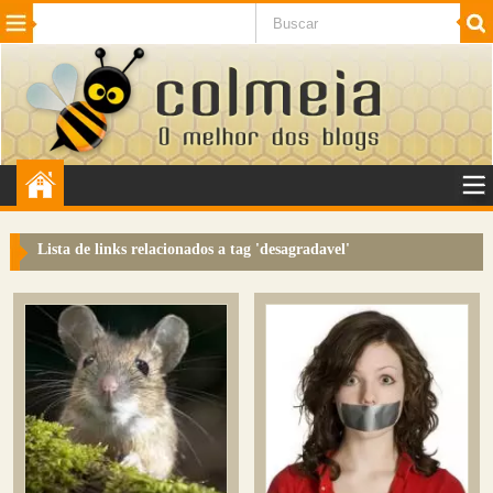
Beleza
Cinema e TV
Curiosidades
Esportes
Humor
Internet
Jogos
NotÃ­cias
Planeta
SaÃºde
Tecnologia
VeÃ­culos
Adulto
Sugerir Link
Lista de links relacionados a tag '
desagradavel
'
Adicionar Blog
Colmeia Exchange
Perguntas Frequentes
Sobre
Contato