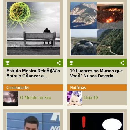
Estudo Mostra RelaÃ§Ã£o
10 Lugares no Mundo que
Entre o CÃ¢ncer e...
VocÃª Nunca Deveria...
Curiosidades
NotÃ­cias
O Mundo no Seu
Lista 10