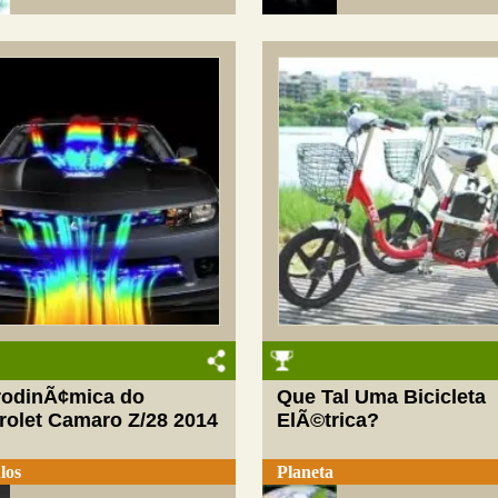
rodinÃ¢mica do
Que Tal Uma Bicicleta
rolet Camaro Z/28 2014
ElÃ©trica?
los
Planeta