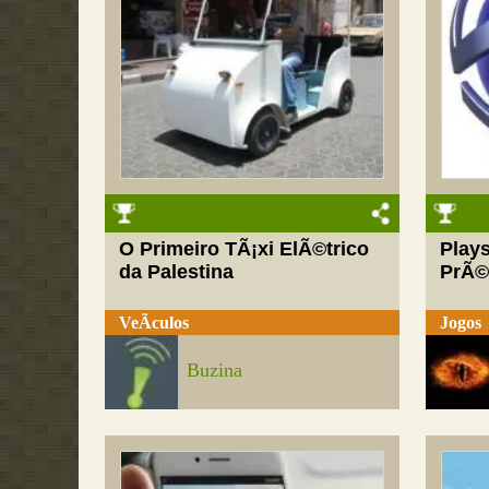
O Primeiro TÃ¡xi ElÃ©trico
Plays
da Palestina
PrÃ©
VeÃ­culos
Jogos
Buzina