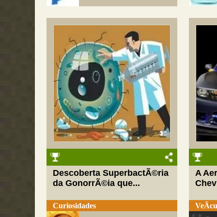
Descoberta SuperbactÃ©ria
A Ae
da GonorrÃ©ia que...
Chev
Curiosidades
VeÃ­cu