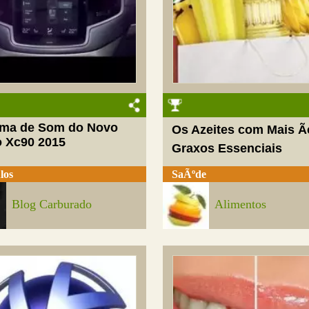
ema de Som do Novo
Os Azeites com Mais Ã
o Xc90 2015
Graxos Essenciais
los
SaÃºde
Blog Carburado
Alimentos