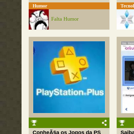
Humor
Tecnol
Falta Humor
ConheÃ§a os Jogos da PS
Saib