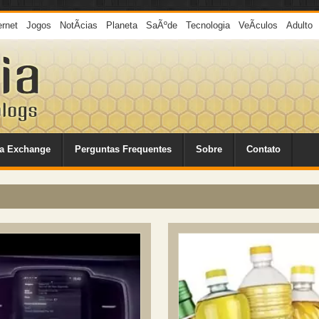
ernet
Jogos
NotÃ­cias
Planeta
SaÃºde
Tecnologia
VeÃ­culos
Adulto
a Exchange
Perguntas Frequentes
Sobre
Contato