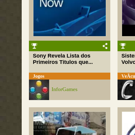
Sony Revela Lista dos
Sist
Primeiros Titulos que...
Volv
Jogos
VeÃ­cu
InforGames