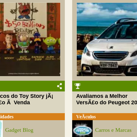
cos do Toy Story jÃ¡
Avaliamos a Melhor
£o Ã Venda
VersÃ£o do Peugeot 2
idades
VeÃ­culos
Gadget Blog
Carros e Marcas