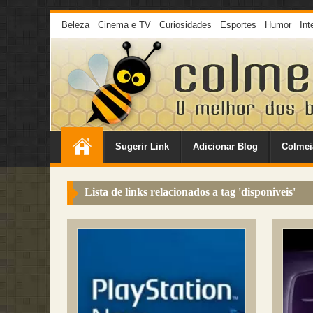
Beleza
Cinema e TV
Curiosidades
Esportes
Humor
Int
Sugerir Link
Adicionar Blog
Colmei
Lista de links relacionados a tag '
disponiveis
'