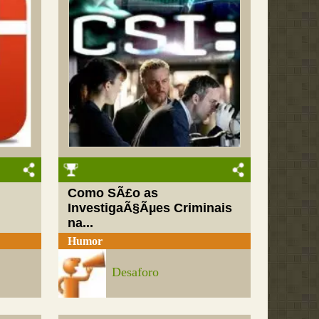
Como SÃ£o as
InvestigaÃ§Ãµes Criminais
na...
Humor
Desaforo