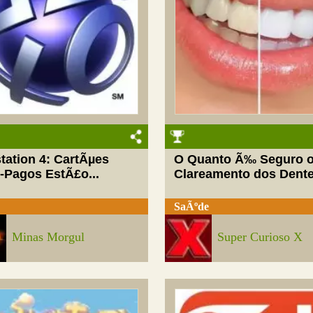
tation 4: CartÃµes
O Quanto Ã‰ Seguro 
-Pagos EstÃ£o...
Clareamento dos Dent
SaÃºde
Minas Morgul
Super Curioso X