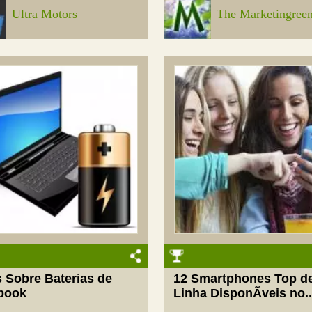
Ultra Motors
The Marketingree
s Sobre Baterias de
12 Smartphones Top d
book
Linha DisponÃ­veis no..