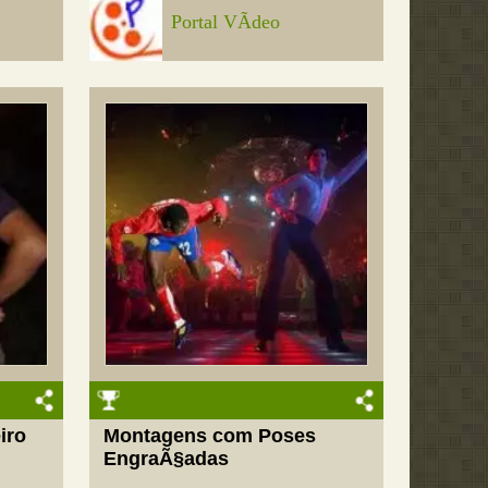
Portal VÃ­deo
iro
Montagens com Poses
EngraÃ§adas