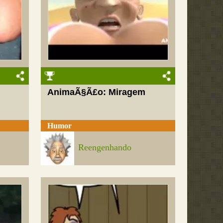
AnimaÃ§Ã£o: Miragem
Humor
Reengenhando