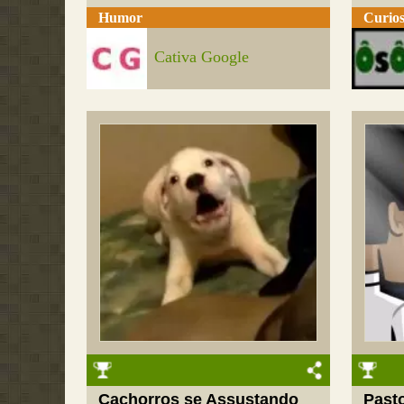
Humor
Curios
Cativa Google
Cachorros se Assustando
Pasto