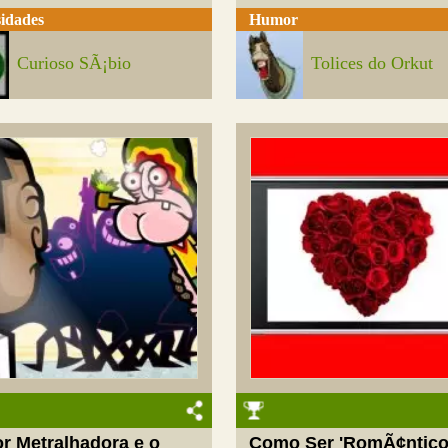
idades
Humor
Curioso SÃ¡bio
Tolices do Orkut
r Metralhadora e o
Como Ser 'RomÃ¢ntico