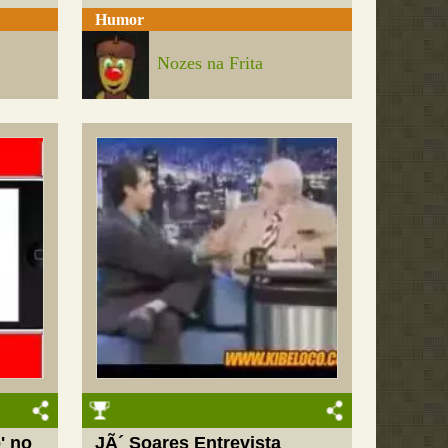
Humor
Nozes na Frita
' no
JÃ´ Soares Entrevista