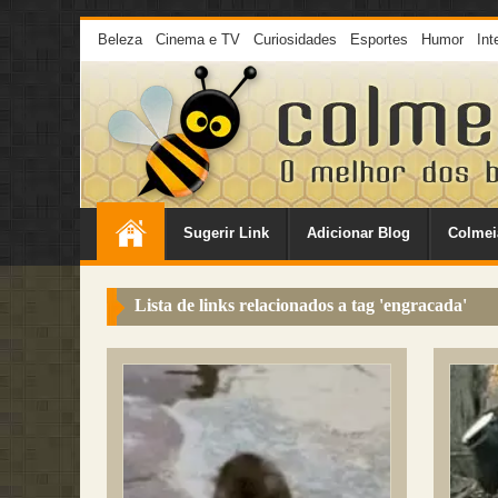
Beleza
Cinema e TV
Curiosidades
Esportes
Humor
Int
Sugerir Link
Adicionar Blog
Colmei
Lista de links relacionados a tag '
engracada
'