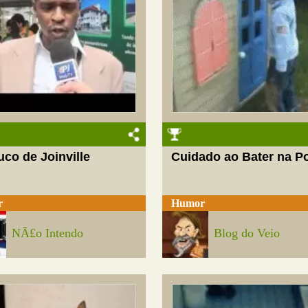
co de Joinville
Cuidado ao Bater na P
r
Humor
NÃ£o Intendo
Blog do Veio