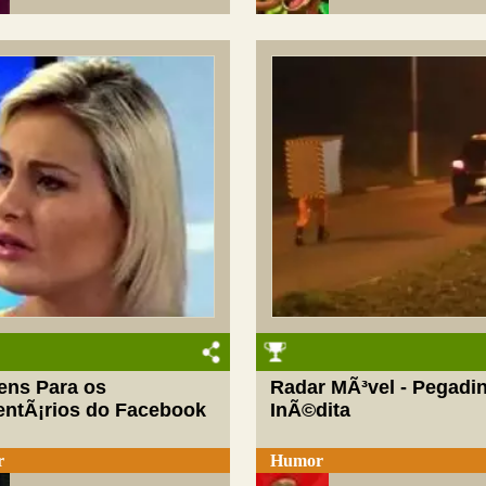
ens Para os
Radar MÃ³vel - Pegadi
ntÃ¡rios do Facebook
InÃ©dita
r
Humor