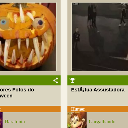
iores Fotos do
EstÃ¡tua Assustadora
oween
r
Humor
Baratonta
Gargalhando