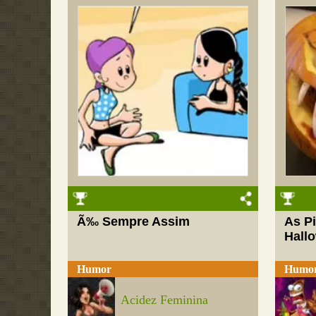
Ã‰ Sempre Assim
As P
Hall
Humor
Humo
Acidez Feminina