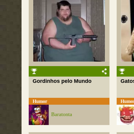
Gordinhos pelo Mundo
Gato
Humor
Humo
Baratonta