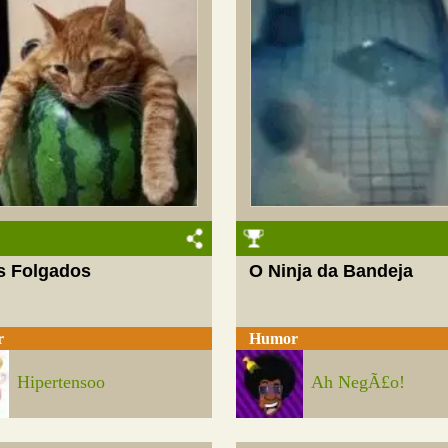
s Folgados
O Ninja da Bandeja
r
Humor
Hipertensoo
Ah NegÃ£o!