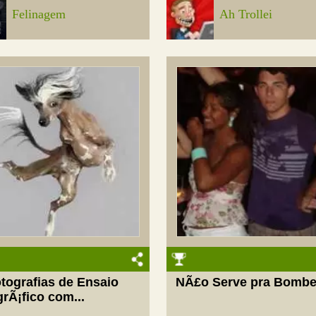
Felinagem
Ah Trollei
tografias de Ensaio
NÃ£o Serve pra Bombe
rÃ¡fico com...