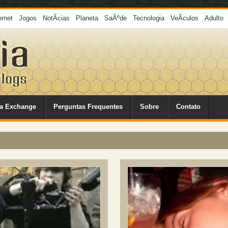
ernet
Jogos
NotÃ­cias
Planeta
SaÃºde
Tecnologia
VeÃ­culos
Adulto
a Exchange
Perguntas Frequentes
Sobre
Contato