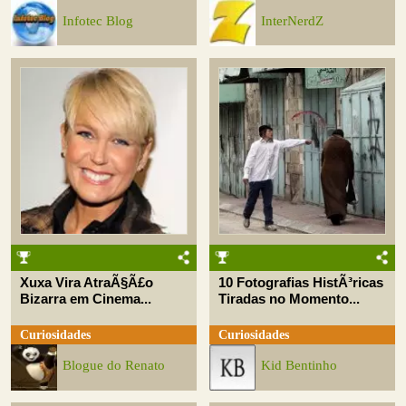
Infotec Blog
InterNerdZ
Xuxa Vira AtraÃ§Ã£o
10 Fotografias HistÃ³ricas
Bizarra em Cinema...
Tiradas no Momento...
Curiosidades
Curiosidades
Blogue do Renato
Kid Bentinho