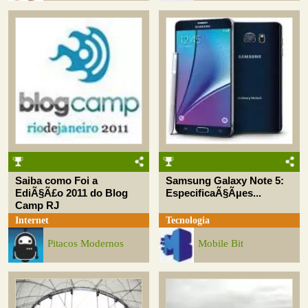
Saiba como Foi a
Samsung Galaxy Note 5:
EdiÃ§Ã£o 2011 do Blog
EspecificaÃ§Ãµes...
Camp RJ
Internet
Tecnologia
Pitacos Modernos
Mobile Bit