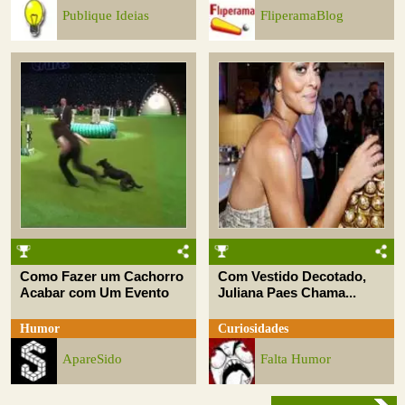
Publique Ideias
FliperamaBlog
Como Fazer um Cachorro
Com Vestido Decotado,
Acabar com Um Evento
Juliana Paes Chama...
Humor
Curiosidades
ApareSido
Falta Humor