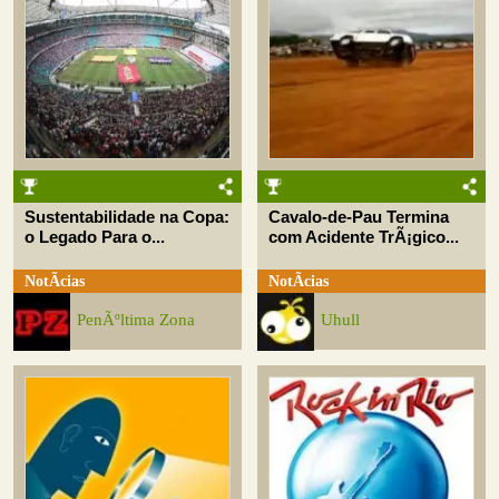
Sustentabilidade na Copa:
Cavalo-de-Pau Termina
o Legado Para o...
com Acidente TrÃ¡gico...
NotÃ­cias
NotÃ­cias
PenÃºltima Zona
Uhull