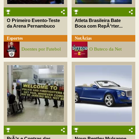
O Primeiro Evento-Teste
Atleta Brasileira Bate
da Arena Pernambuco
Boca com RepÃ³rter...
Esportes
NotÃ­cias
Doentes por Futebol
O Buteco da Net
PrÃ³s e Contras das
Novo Bentley Mulsanne