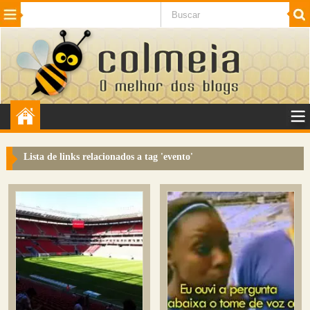
Beleza
Cinema e TV
Curiosidades
Esportes
Humor
Internet
Jogos
NotÃ­cias
Planeta
SaÃºde
Tecnologia
VeÃ­culos
Adulto
Sugerir Link
Lista de links relacionados a tag '
evento
'
Adicionar Blog
Colmeia Exchange
Perguntas Frequentes
Sobre
Contato