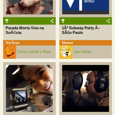
Parada Morta Viva na
1Âº Subway Party Â–
SuÃ©cia
SÃ£o Paulo
NotÃ­cias
Humor
Corto Cabelo e Pinto
Zuei Muito