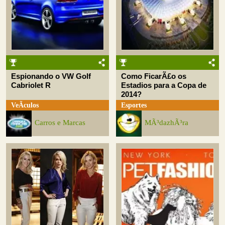
Espionando o VW Golf
Como FicarÃ£o os
Cabriolet R
Estadios para a Copa de
2014?
VeÃ­culos
Esportes
Carros e Marcas
MÃ³dazhÃ³ra