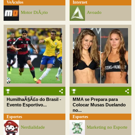
VeÃ­culos
Internet
Motor DiÃ¡rio
Avoado
HumilhaÃ§Ã£o do Brasil -
MMA se Prepara para
Evento Esportivo...
Colocar Musas Duelando
no...
Esportes
Esportes
Nerdialidade
Marketing no Esporte