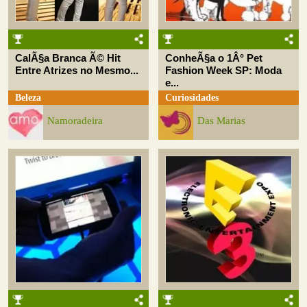
CalÃ§a Branca Ã© Hit
ConheÃ§a o 1Â° Pet
Entre Atrizes no Mesmo...
Fashion Week SP: Moda
e...
Beleza
Curiosidades
Namoradeira
Das Marias