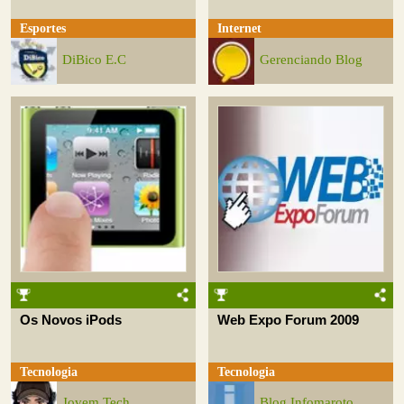
Esportes
Internet
DiBico E.C
Gerenciando Blog
Os Novos iPods
Web Expo Forum 2009
Tecnologia
Tecnologia
Jovem Tech
Blog Infomaroto