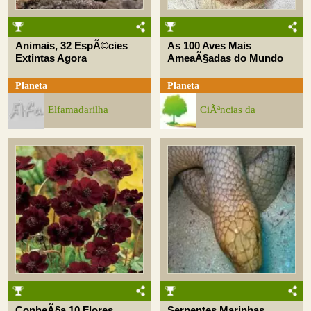
Animais, 32 EspÃ©cies
As 100 Aves Mais
Extintas Agora
AmeaÃ§adas do Mundo
Planeta
Planeta
Elfamadarilha
CiÃªncias da
ConheÃ§a 10 Flores
Serpentes Marinhas