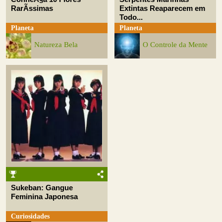
RarÃ­ssimas
Extintas Reaparecem em
Todo...
Planeta
Planeta
Natureza Bela
O Controle da Mente
Sukeban: Gangue
Feminina Japonesa
Curiosidades