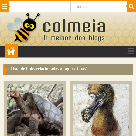
Beleza
Cinema e TV
Curiosidades
Esportes
Humor
Internet
Jogos
NotÃ­cias
Planeta
SaÃºde
Tecnologia
VeÃ­culos
Adulto
Sugerir Link
Lista de links relacionados a tag '
extintas
'
Adicionar Blog
Colmeia Exchange
Perguntas Frequentes
Sobre
Contato