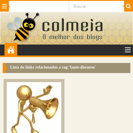
Beleza
Cinema e TV
Curiosidades
Esportes
Humor
Internet
Jogos
NotÃ­cias
Planeta
SaÃºde
Tecnologia
VeÃ­culos
Adulto
Sugerir Link
Lista de links relacionados a tag '
fazer-discurso
'
Adicionar Blog
Colmeia Exchange
Perguntas Frequentes
Sobre
Contato