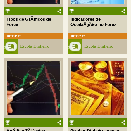
Tipos de GrÃ¡ficos de
Indicadores de
Forex
OscilaÃ§Ã£o no Forex
Internet
Internet
Escola Dinheiro
Escola Dinheiro
AnÃ¡lise TÃ©cnica:
Ganhar Dinheiro com os