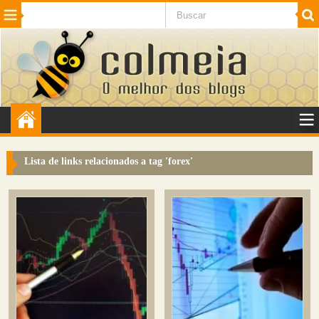
Beleza
Cinema e TV
Curiosidades
Esportes
Humor
Internet
Jogos
NotÃ­cias
Planeta
SaÃºde
Tecnologia
VeÃ­culos
Adulto
Sugerir Link
Lista de links relacionados a tag '
forex
'
Adicionar Blog
Colmeia Exchange
Perguntas Frequentes
Sobre
Contato