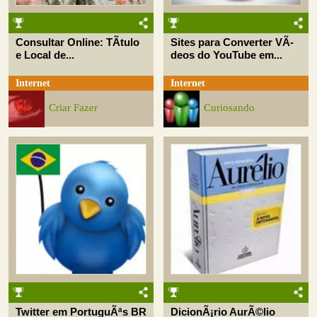
Consultar Online: TÃ­tulo
Sites para Converter VÃ­
e Local de...
deos do YouTube em...
Internet
Internet
Criar Fazer
Curiosando
Twitter em PortuguÃªs BR
DicionÃ¡rio AurÃ©lio