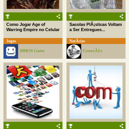
Como Jogar Age of
Sacolas PlÃ¡sticas Voltam
Warring Empire no Celular
a Ser Entregues...
Jogos
NotÃ­cias
MMOS Game
ConexÃ£o