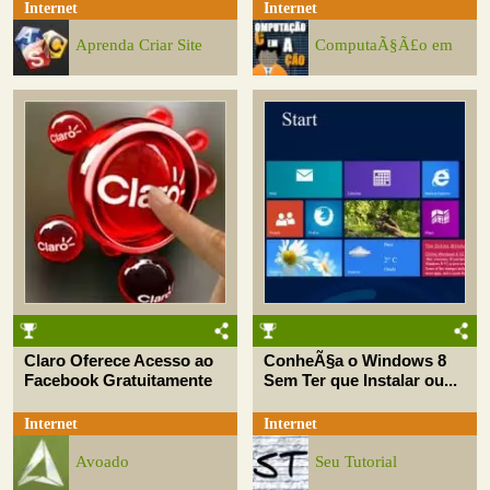
Internet
Internet
Aprenda Criar Site
ComputaÃ§Ã£o em
Claro Oferece Acesso ao
ConheÃ§a o Windows 8
Facebook Gratuitamente
Sem Ter que Instalar ou...
Internet
Internet
Avoado
Seu Tutorial