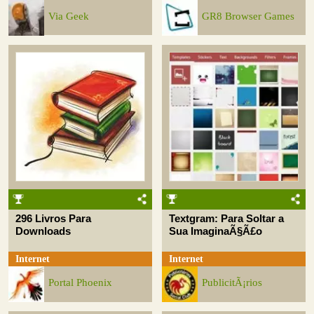
Via Geek
GR8 Browser Games
296 Livros Para
Textgram: Para Soltar a
Downloads
Sua ImaginaÃ§Ã£o
Internet
Internet
Portal Phoenix
PublicitÃ¡rios