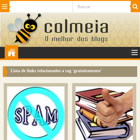
Beleza
Cinema e TV
Curiosidades
Esportes
Humor
Internet
Jogos
NotÃ­cias
Planeta
SaÃºde
Tecnologia
VeÃ­culos
Adulto
Sugerir Link
Lista de links relacionados a tag '
gratuitamente
'
Adicionar Blog
Colmeia Exchange
Perguntas Frequentes
Sobre
Contato