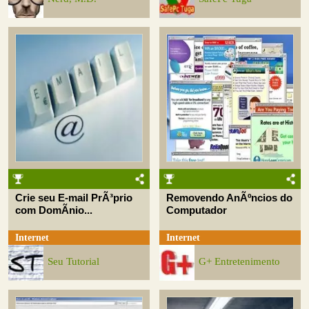
Crie seu E-mail PrÃ³prio
Removendo AnÃºncios do
com DomÃ­nio...
Computador
Internet
Internet
Seu Tutorial
G+ Entretenimento