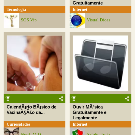
Gratuitamente
Tecnologia
Internet
SOS Vip
Visual Dicas
CalendÃ¡rio BÃ¡sico de
Ouvir MÃºsica
VacinaÃ§Ã£o da...
Gratuitamente e
Legalmente
Curiosidades
Internet
Nerd, M.D.
SafePc Tuga