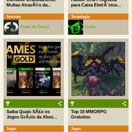
Multas AtravÃ©s da...
para Caixa EletrÃ´nico...
Internet
Tecnologia
Fonte de Dados
Guiky
Saiba Quais SÃ£o os
Top 10 MMORPG
Jogos GrÃ¡tis da Xbox...
Gratuitos
Jogos
Jogos