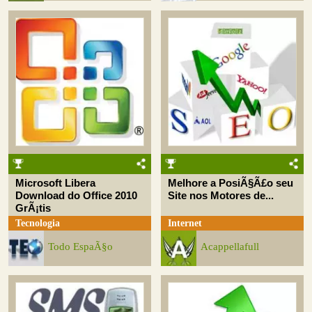
Microsoft Libera
Melhore a PosiÃ§Ã£o seu
Download do Office 2010
Site nos Motores de...
GrÃ¡tis
Tecnologia
Internet
Todo EspaÃ§o
Acappellafull