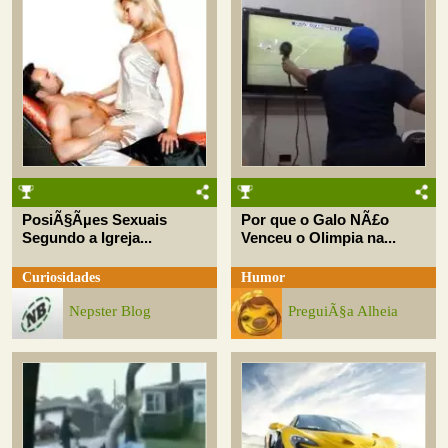
PosiÃ§Ãµes Sexuais
Por que o Galo NÃ£o
Segundo a Igreja...
Venceu o Olimpia na...
Curiosidades
Humor
Nepster Blog
PreguiÃ§a Alheia