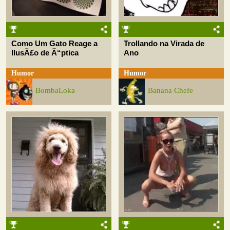
Como Um Gato Reage a
Trollando na Virada de
IlusÃ£o de Ã“ptica
Ano
Humor
Humor
BombaLoka
Banana Chefe