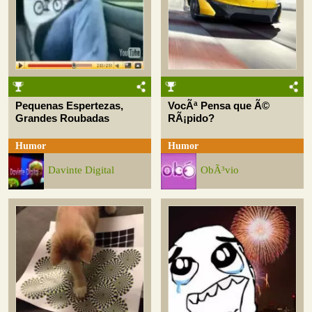
Pequenas Espertezas,
VocÃª Pensa que Ã©
Grandes Roubadas
RÃ¡pido?
Humor
Humor
Davinte Digital
ObÃ³vio