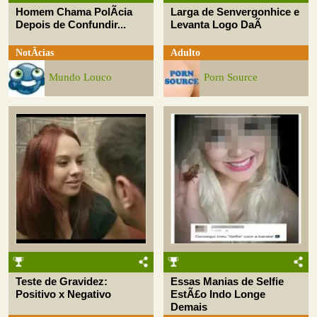
Homem Chama PolÃ­cia
Larga de Senvergonhice e
Depois de Confundir...
Levanta Logo DaÃ­
NotÃ­cias
Adulto
Mundo Louco
Porn Source
Teste de Gravidez:
Essas Manias de Selfie
Positivo x Negativo
EstÃ£o Indo Longe
Demais