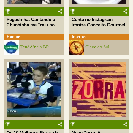
Pegadinha: Cantando o
Conta no Instagram
Chimbinha me Traiu no...
Ironiza Conceito Gourmet
Humor
Internet
TendÃªncia BR
Clave do Sul
Os 10 Melhores Foras da
Novo Zorra: A