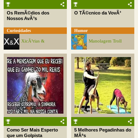
Os RemÃ©dios dos
O TÃ©cnico da VovÃ³
Nossos AvÃ³s
Curiosidades
Humor
XicÃ³rias &
Manolagem Troll
Como Ser Mais Esperto
5 Melhores Pegadinhas do
que um Golpista
MÃªs