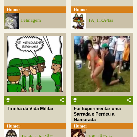
Humor
Humor
Felinagem
TÃ¡ FixÃ³las
Tirinha da Vida Militar
Foi Experimentar uma
Sarrada e Perdeu a
Namorada
Humor
Humor
Tirinhas do ZÃ©
100 TÃ©dio