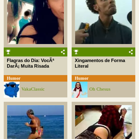
Flagras do Dia: VocÃª
Xingamentos de Forma
DarÃ¡ Muita Risada
Literal
Humor
Humor
VakaClassic
Oh Chesus