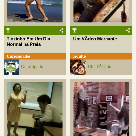
Tiozinho Em Um Dia
Um VÃ­deo Marcante
Normal na Praia
Curiosidades
Adulto
GeraLigado
100 TÃ©dio