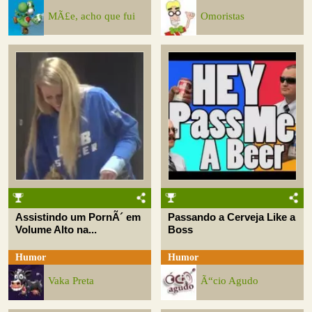
MÃ£e, acho que fui
Omoristas
Assistindo um PornÃ´ em
Passando a Cerveja Like a
Volume Alto na...
Boss
Humor
Humor
Vaka Preta
Ã“cio Agudo