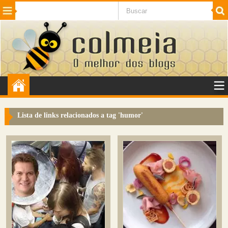
Beleza
Cinema e TV
Curiosidades
Esportes
Humor
Internet
Jogos
NotÃ­cias
Planeta
SaÃºde
Tecnologia
VeÃ­culos
Adulto
Sugerir Link
Lista de links relacionados a tag '
humor
'
Adicionar Blog
Colmeia Exchange
Perguntas Frequentes
Sobre
Contato