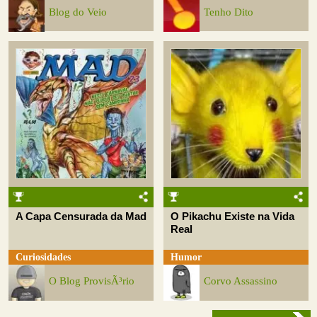
Blog do Veio
Tenho Dito
A Capa Censurada da Mad
O Pikachu Existe na Vida
Real
Curiosidades
Humor
O Blog ProvisÃ³rio
Corvo Assassino