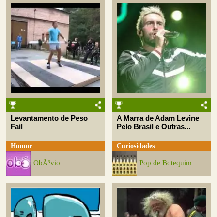
Levantamento de Peso
A Marra de Adam Levine
Fail
Pelo Brasil e Outras...
Humor
Curiosidades
ObÃ³vio
Pop de Botequim