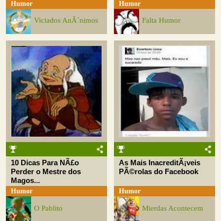
Humor
Humor
Viciados AnÃ´nimos
Falta Humor
10 Dicas Para NÃ£o
As Mais InacreditÃ¡veis
Perder o Mestre dos
PÃ©rolas do Facebook
Magos...
Humor
Humor
O Pablito
Mierdas Acontecem