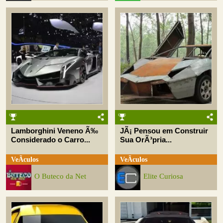
Lamborghini Veneno Ã‰
JÃ¡ Pensou em Construir
Considerado o Carro...
Sua OrÃ³pria...
VeÃ­culos
VeÃ­culos
O Buteco da Net
Elite Curiosa