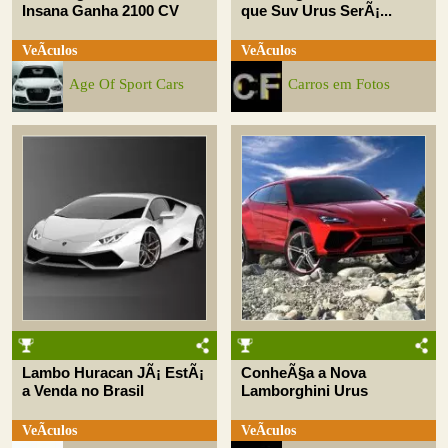
Insana Ganha 2100 CV
que Suv Urus SerÃ¡...
VeÃ­culos
VeÃ­culos
Age Of Sport Cars
Carros em Fotos
Lambo Huracan JÃ¡ EstÃ¡
ConheÃ§a a Nova
a Venda no Brasil
Lamborghini Urus
VeÃ­culos
VeÃ­culos