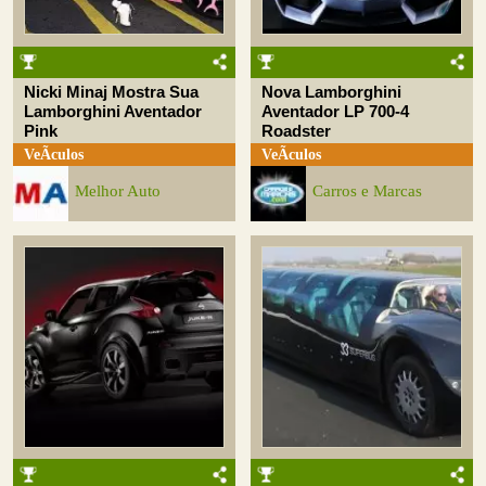
Nicki Minaj Mostra Sua
Nova Lamborghini
Lamborghini Aventador
Aventador LP 700-4
Pink
Roadster
VeÃ­culos
VeÃ­culos
Melhor Auto
Carros e Marcas