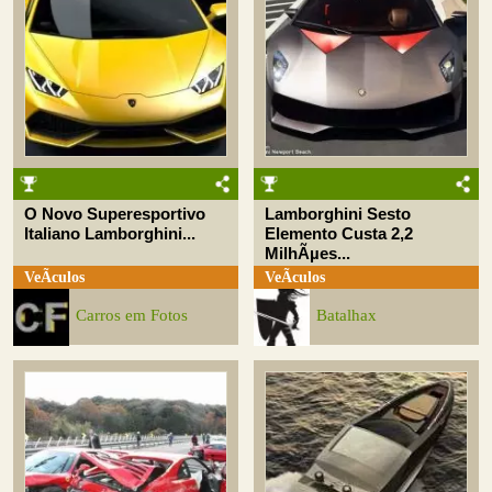
O Novo Superesportivo
Lamborghini Sesto
Italiano Lamborghini...
Elemento Custa 2,2
MilhÃµes...
VeÃ­culos
VeÃ­culos
Carros em Fotos
Batalhax