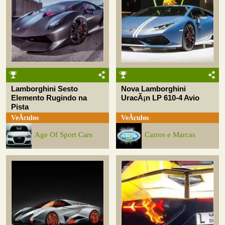
Lamborghini Sesto
Nova Lamborghini
Elemento Rugindo na
UracÃ¡n LP 610-4 Avio
Pista
VeÃ­culos
VeÃ­culos
Age Of Sport Cars
Carros e Marcas