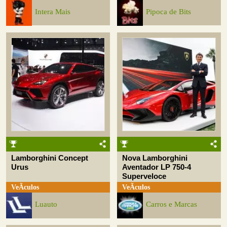
Intera Mais
Pipoca de Bits
Lamborghini Concept
Nova Lamborghini
Urus
Aventador LP 750-4
Superveloce
VeÃ­culos
VeÃ­culos
Luauto
Carros e Marcas