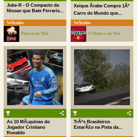
Juke-R - O Compacto da
Xeique Ãrabe Compra 1Âº
Nissan que Bate Ferraris...
Carro do Mundo que...
VeÃ­culos
VeÃ­culos
Pipoca de Bits
O Buteco da Net
As 10 MÃ¡quinas do
TrÃªs Brasileiros
Jogador Cristiano
EstarÃ£o na Pista da...
Ronaldo