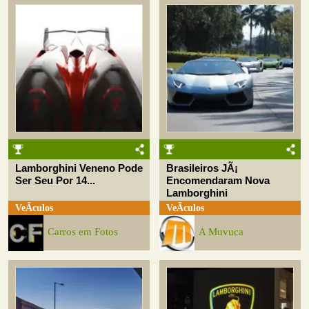
Lamborghini Veneno Pode
Brasileiros JÃ¡
Ser Seu Por 14...
Encomendaram Nova
Lamborghini
VeÃ­culos
VeÃ­culos
Carros em Fotos
A Muvuca