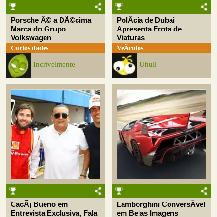
Porsche Ã© a DÃ©cima
PolÃ­cia de Dubai
Marca do Grupo
Apresenta Frota de
Volkswagen
Viaturas
Curiosidades
VeÃ­culos
Incrivelmente
Uhull
CacÃ¡ Bueno em
Lamborghini ConversÃ­vel
Entrevista Exclusiva, Fala
em Belas Imagens