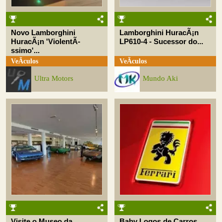
Novo Lamborghini
Lamborghini HuracÃ¡n
HuracÃ¡n 'ViolentÃ­
LP610-4 - Sucessor do...
ssimo'...
VeÃ­culos
VeÃ­culos
Ultra Motors
Mundo Aki
Visite o Museo da
Baby Logos de Carros