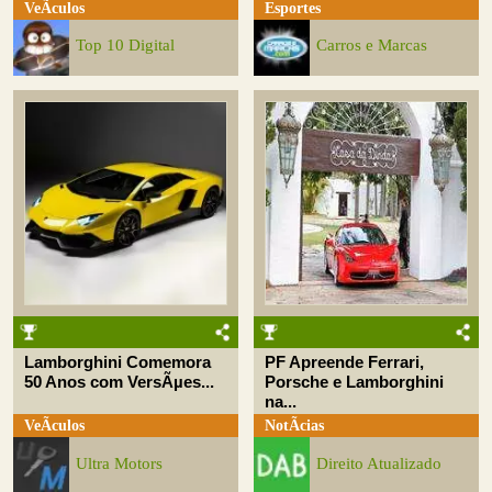
VeÃ­culos
Esportes
Top 10 Digital
Carros e Marcas
Lamborghini Comemora
PF Apreende Ferrari,
50 Anos com VersÃµes...
Porsche e Lamborghini
na...
VeÃ­culos
NotÃ­cias
Ultra Motors
Direito Atualizado