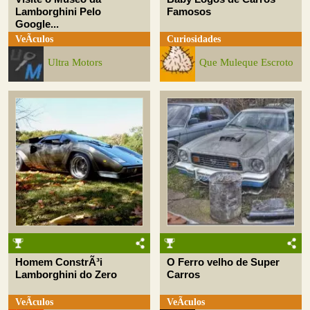
Lamborghini Pelo
Famosos
Google...
VeÃ­culos
Curiosidades
Ultra Motors
Que Muleque Escroto
Homem ConstrÃ³i
O Ferro velho de Super
Lamborghini do Zero
Carros
VeÃ­culos
VeÃ­culos