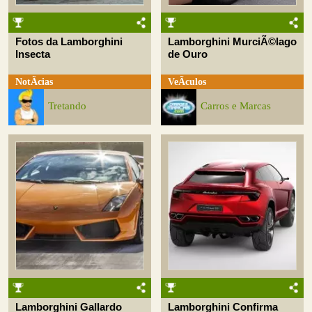
Fotos da Lamborghini
Lamborghini MurciÃ©lago
Insecta
de Ouro
NotÃ­cias
VeÃ­culos
Tretando
Carros e Marcas
Lamborghini Gallardo
Lamborghini Confirma