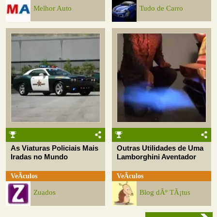
Melhor Auto
Tudo de Carro
As Viaturas Policiais Mais
Outras Utilidades de Uma
Iradas no Mundo
Lamborghini Aventador
VeÃ­culos
VeÃ­culos
Zuados
Blog dÃº TÃ¡tus