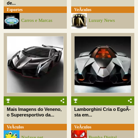
de...
Esportes
VeÃ­culos
Carros e Marcas
Luxury News
Mais Imagens do Veneno,
Lamborghini Cria o EgoÃ­
o Superesportivo da...
sta em...
VeÃ­culos
VeÃ­culos
Nadave.net
Bomba Digital