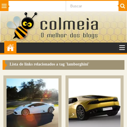
Beleza
Cinema e TV
Curiosidades
Esportes
Humor
Internet
Jogos
NotÃ­cias
Planeta
SaÃºde
Tecnologia
VeÃ­culos
Adulto
Sugerir Link
Lista de links relacionados a tag '
lamborghini
'
Adicionar Blog
Colmeia Exchange
Perguntas Frequentes
Sobre
Contato