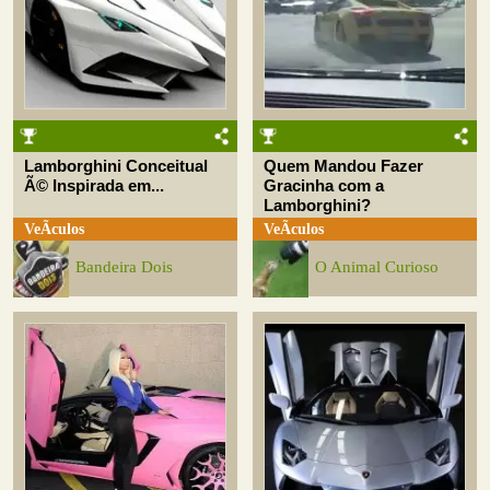
Lamborghini Conceitual
Quem Mandou Fazer
Ã© Inspirada em...
Gracinha com a
Lamborghini?
VeÃ­culos
VeÃ­culos
Bandeira Dois
O Animal Curioso