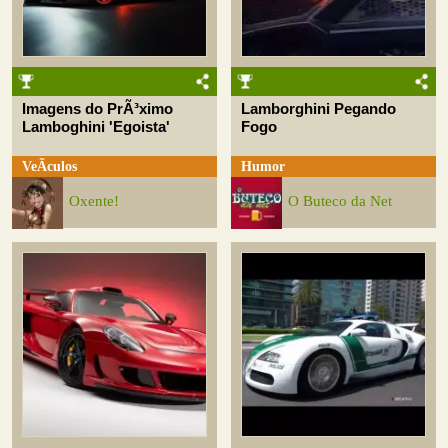
Imagens do PrÃ³ximo
Lamborghini Pegando
Lamboghini 'Egoista'
Fogo
VeÃ­culos
Humor
Oxente!
O Buteco da Net