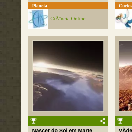
Planeta
Curios
CiÃªncia Online
Nascer do Sol em Marte
VÃ­d