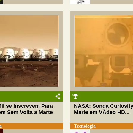
il se Inscrevem Para
NASA: Sonda Curiosit
em Sem Volta a Marte
Marte em VÃ­deo HD...
a
Tecnologia