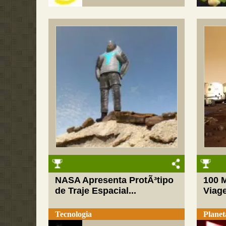
NASA Apresenta ProtÃ³tipo
100 M
de Traje Espacial...
Viag
Tecnologia
Planet