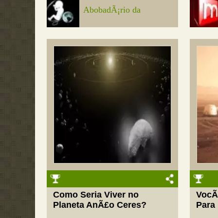
AbobadÃ¡rio da
Como Seria Viver no
VocÃ
Planeta AnÃ£o Ceres?
Para