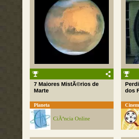
7 Maiores MistÃ©rios de
Perd
Marte
dos F
Planeta
Cinem
CiÃªncia Online