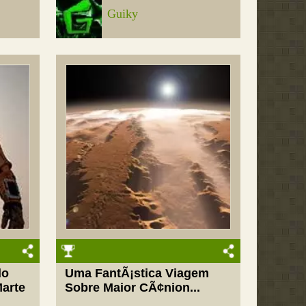
Guiky
do
Uma FantÃ¡stica Viagem
Marte
Sobre Maior CÃ¢nion...