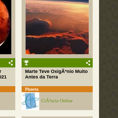
r
Marte Teve OxigÃªnio Muito
021
Antes da Terra
Planeta
CiÃªncia Online