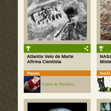
Atlantis Veio de Marte
NASA
Afirma Cientista
Mist
Planeta
NotÃ­c
Caixa de Pandora