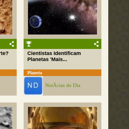
rte?
Cientistas Identificam
Planetas 'Mais...
Planeta
NotÃ­cias do Dia