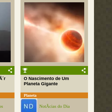
Ã´r
O Nascimento de Um
Planeta Gigante
Planeta
os
NotÃ­cias do Dia