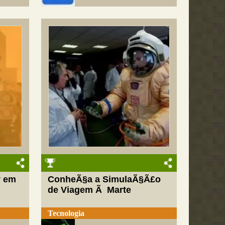
y em
ConheÃ§a a SimulaÃ§Ã£o
de Viagem Ã Marte
Tecnologia