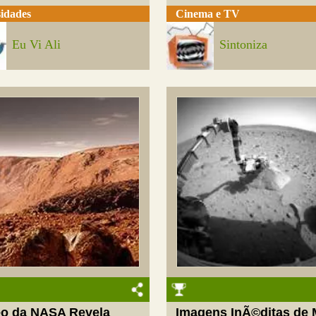
idades
Cinema e TV
Eu Vi Ali
Sintoniza
eo da NASA Revela
Imagens InÃ©ditas de 