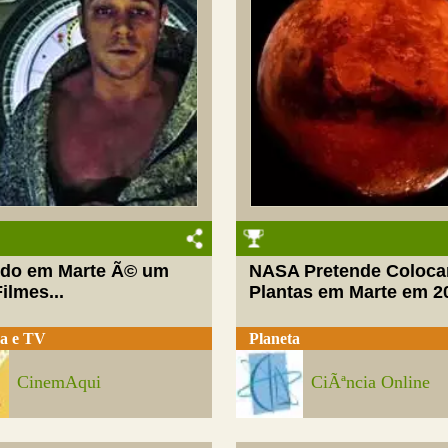
ido em Marte Ã© um
NASA Pretende Coloca
ilmes...
Plantas em Marte em 2
a e TV
Planeta
CinemAqui
CiÃªncia Online