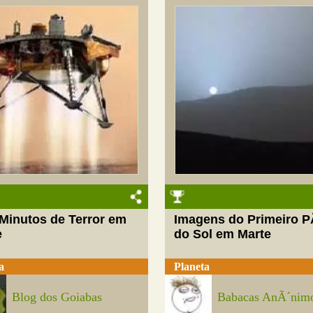
 Minutos de Terror em
Imagens do Primeiro P
e
do Sol em Marte
a
Planeta
Blog dos Goiabas
Babacas AnÃ´nim