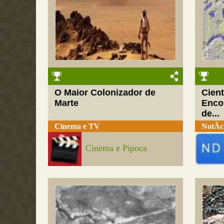
O Maior Colonizador de
Cien
Marte
Enco
de...
Cinema e TV
NotÃ­c
Cinema e Pipoca