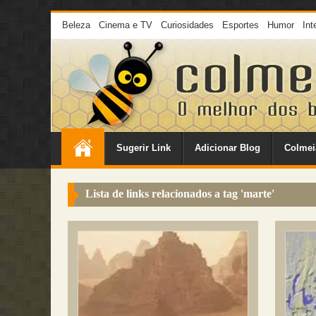
Beleza
Cinema e TV
Curiosidades
Esportes
Humor
Int
Sugerir Link
Adicionar Blog
Colmei
Lista de links relacionados a tag '
marte
'