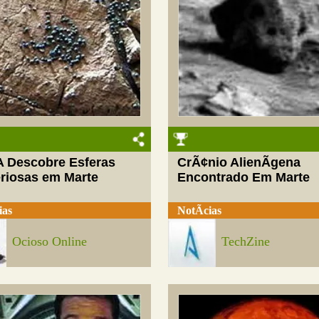
 Descobre Esferas
CrÃ¢nio AlienÃ­gena
eriosas em Marte
Encontrado Em Marte
ias
NotÃ­cias
Ocioso Online
TechZine