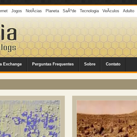
ernet
Jogos
NotÃ­cias
Planeta
SaÃºde
Tecnologia
VeÃ­culos
Adulto
a Exchange
Perguntas Frequentes
Sobre
Contato