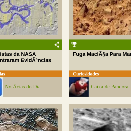
tistas da NASA
Fuga MaciÃ§a Para Ma
ntraram EvidÃªncias
ias
Curiosidades
NotÃ­cias do Dia
Caixa de Pandora