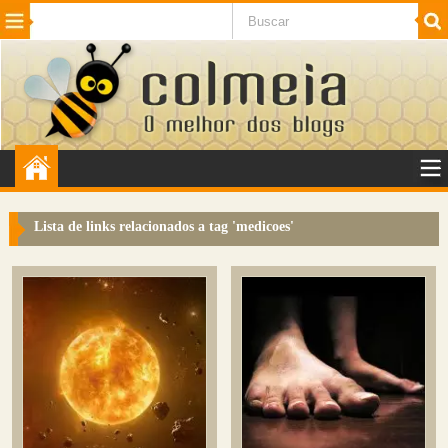
Beleza
Cinema e TV
Curiosidades
Esportes
Humor
Internet
Jogos
NotÃ­cias
Planeta
SaÃºde
Tecnologia
VeÃ­culos
Adulto
Sugerir Link
Lista de links relacionados a tag '
medicoes
'
Adicionar Blog
Colmeia Exchange
Perguntas Frequentes
Sobre
Contato