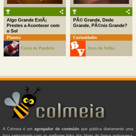
Algo Grande EstÃ¡
PÃ© Grande, Dedo
Prestes a Acontecer com
Grande, PÃ©nis Grande?
o Sol
Planeta
Curiosidades
Caixa de Pandora
Arco da Velha
A Colmeia é um
agregador de conteúdo
que publica diariamente uma
lista selecionada com os melhores links dos blogs de língua portuguesa.