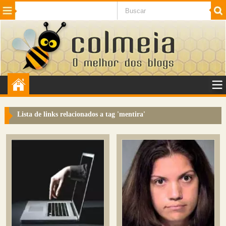
Beleza
Cinema e TV
Curiosidades
Esportes
Humor
Internet
Jogos
NotÃ­cias
Planeta
SaÃºde
Tecnologia
VeÃ­culos
Adulto
Sugerir Link
Lista de links relacionados a tag '
mentira
'
Adicionar Blog
Colmeia Exchange
Perguntas Frequentes
Sobre
Contato