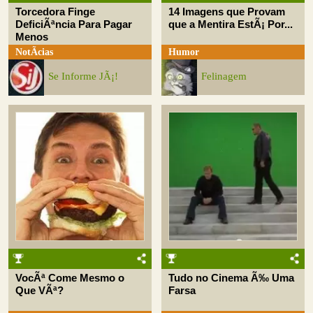
Torcedora Finge
14 Imagens que Provam
DeficiÃªncia Para Pagar
que a Mentira EstÃ¡ Por...
Menos
NotÃ­cias
Humor
Se Informe JÃ¡!
Felinagem
VocÃª Come Mesmo o
Tudo no Cinema Ã‰ Uma
Que VÃª?
Farsa