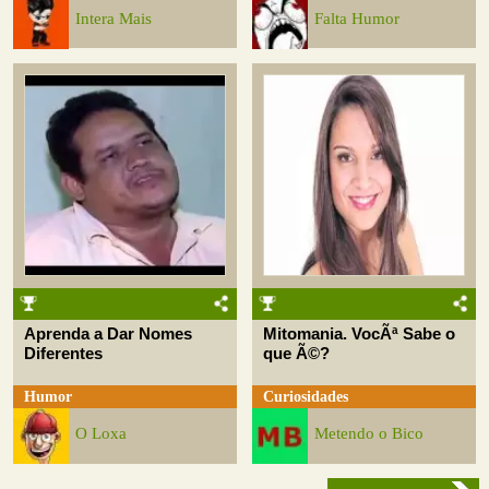
Intera Mais
Falta Humor
Aprenda a Dar Nomes
Mitomania. VocÃª Sabe o
Diferentes
que Ã©?
Humor
Curiosidades
O Loxa
Metendo o Bico