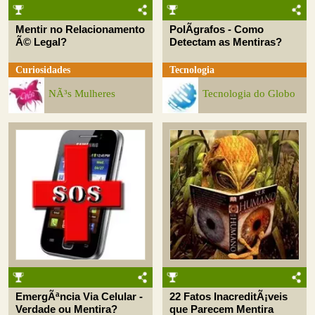
Mentir no Relacionamento
PolÃ­grafos - Como
Ã© Legal?
Detectam as Mentiras?
Curiosidades
Tecnologia
NÃ³s Mulheres
Tecnologia do Globo
EmergÃªncia Via Celular -
22 Fatos InacreditÃ¡veis
Verdade ou Mentira?
que Parecem Mentira