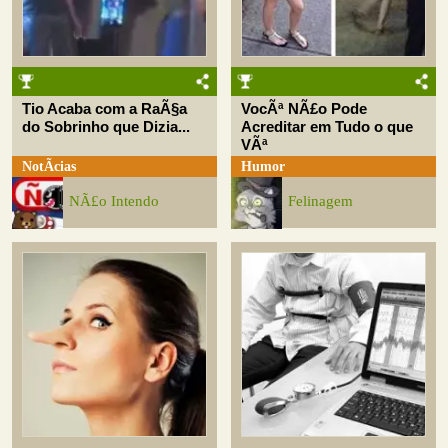
Tio Acaba com a RaÃ§a
VocÃª NÃ£o Pode
do Sobrinho que Dizia...
Acreditar em Tudo o que
VÃª
NotÃ­cias
Humor
NÃ£o Intendo
Felinagem