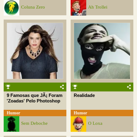
Coluna Zero
Ah Trollei
9 Famosas que JÃ¡ Foram
Realidade
'Zoadas' Pelo Photoshop
Humor
Humor
Sem Deboche
O Loxa