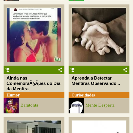
Ainda nas
Aprenda a Detectar
ComemoraÃ§Ãµes do Dia
Mentiras Observando...
da Mentira
Humor
Curiosidades
Baratonta
Mente Desperta