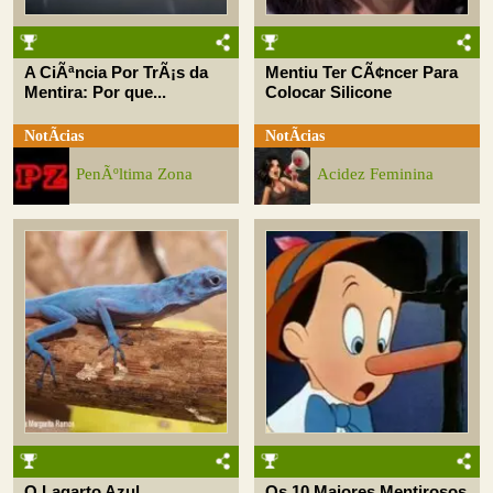
A CiÃªncia Por TrÃ¡s da
Mentiu Ter CÃ¢ncer Para
Mentira: Por que...
Colocar Silicone
NotÃ­cias
NotÃ­cias
PenÃºltima Zona
Acidez Feminina
O Lagarto Azul
Os 10 Maiores Mentirosos