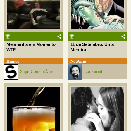
Menininha em Momento
11 de Setembro, Uma
WTF
Mentira
Humor
NotÃ­cias
SuperComentÃ¡rio
Loukurinha