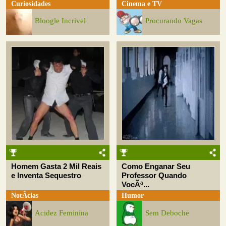
Curiosidades
Cinema e TV
Bloogle Incrivel
Procurando Vagas
Homem Gasta 2 Mil Reais
Como Enganar Seu
e Inventa Sequestro
Professor Quando
VocÃª...
NotÃ­cias
Humor
Acidez Feminina
Sem Deboche