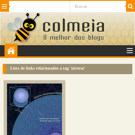
Beleza
Cinema e TV
Curiosidades
Esportes
Humor
Internet
Jogos
NotÃ­cias
Planeta
SaÃºde
Tecnologia
VeÃ­culos
Adulto
Sugerir Link
Lista de links relacionados a tag '
niverso
'
Adicionar Blog
Colmeia Exchange
Perguntas Frequentes
Sobre
Contato