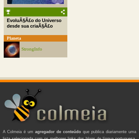
EvoluÃ§Ã£o do Universo
desde sua criaÃ§Ã£o
Planeta
StrongInfo
A Colmeia é um
agregador de conteúdo
que publica diariamente uma
lista selecionada com os melhores links dos blogs de língua portuguesa.