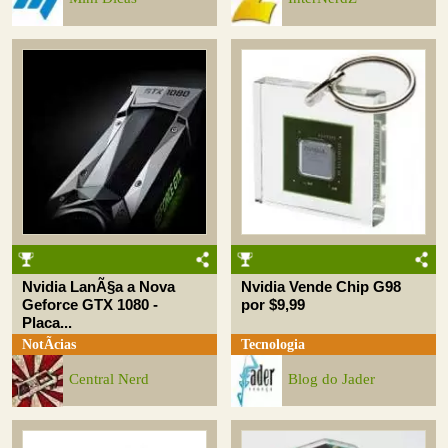
Nvidia LanÃ§a a Nova
Nvidia Vende Chip G98
Geforce GTX 1080 -
por $9,99
Placa...
NotÃ­cias
Tecnologia
Central Nerd
Blog do Jader