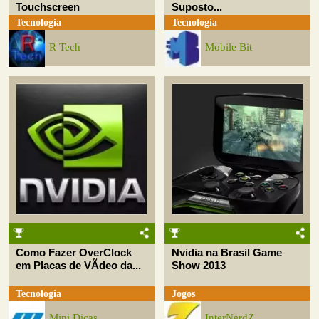
Touchscreen
Suposto...
Tecnologia
Tecnologia
R Tech
Mobile Bit
Como Fazer OverClock
Nvidia na Brasil Game
em Placas de VÃ­deo da...
Show 2013
Tecnologia
Jogos
Mini Dicas
InterNerdZ