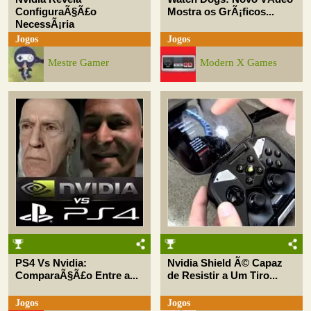
ConfiguraÃ§Ã£o
Mostra os GrÃ¡ficos...
NecessÃ¡ria
Jogos
Jogos
Mestre Gamer
Modern X Games
PS4 Vs Nvidia:
Nvidia Shield Ã© Capaz
ComparaÃ§Ã£o Entre a...
de Resistir a Um Tiro...
Jogos
Jogos