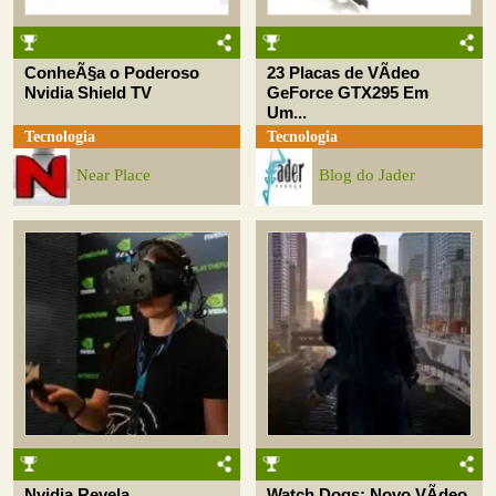
ConheÃ§a o Poderoso
23 Placas de VÃ­deo
Nvidia Shield TV
GeForce GTX295 Em
Um...
Tecnologia
Tecnologia
Near Place
Blog do Jader
Nvidia Revela
Watch Dogs: Novo VÃ­deo