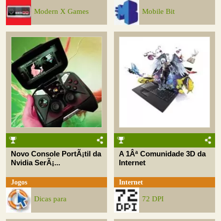
Modern X Games
Mobile Bit
Novo Console PortÃ¡til da
A 1Âª Comunidade 3D da
Nvidia SerÃ¡...
Internet
Jogos
Internet
Dicas para
72 DPI