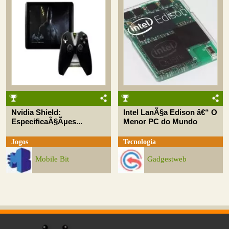
Nvidia Shield:
Intel LanÃ§a Edison â€“ O
EspecificaÃ§Ãµes...
Menor PC do Mundo
Jogos
Tecnologia
Mobile Bit
Gadgestweb