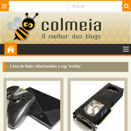
Beleza
Cinema e TV
Curiosidades
Esportes
Humor
Internet
Jogos
NotÃ­cias
Planeta
SaÃºde
Tecnologia
VeÃ­culos
Adulto
Sugerir Link
Lista de links relacionados a tag '
nvidia
'
Adicionar Blog
Colmeia Exchange
Perguntas Frequentes
Sobre
Contato