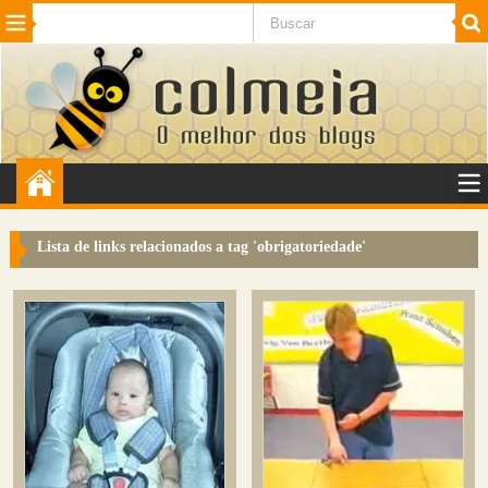
Beleza
Cinema e TV
Curiosidades
Esportes
Humor
Internet
Jogos
NotÃ­cias
Planeta
SaÃºde
Tecnologia
VeÃ­culos
Adulto
Sugerir Link
Lista de links relacionados a tag '
obrigatoriedade
'
Adicionar Blog
Colmeia Exchange
Perguntas Frequentes
Sobre
Contato