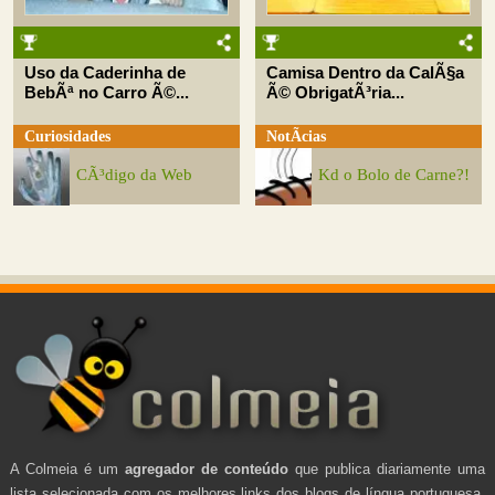
Uso da Caderinha de
Camisa Dentro da CalÃ§a
BebÃª no Carro Ã©...
Ã© ObrigatÃ³ria...
Curiosidades
NotÃ­cias
CÃ³digo da Web
Kd o Bolo de Carne?!
A Colmeia é um
agregador de conteúdo
que publica diariamente uma
lista selecionada com os melhores links dos blogs de língua portuguesa.