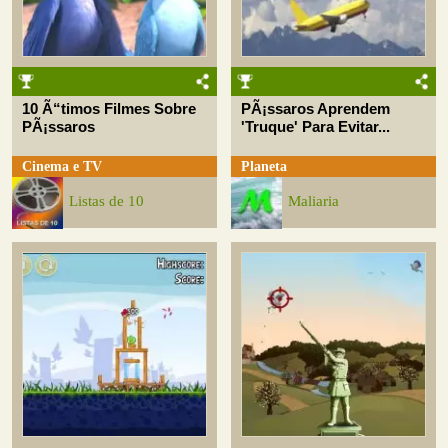
10 Ã“timos Filmes Sobre
PÃ¡ssaros Aprendem
PÃ¡ssaros
'Truque' Para Evitar...
Cinema e TV
Planeta
Listas de 10
Maliaria