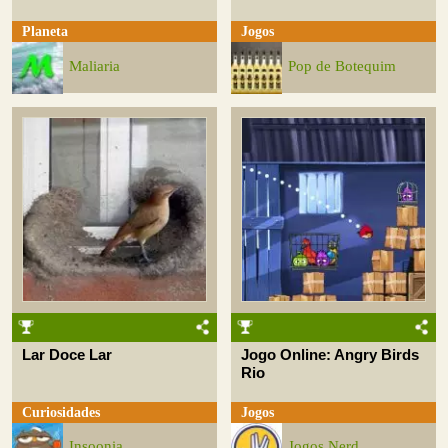
Planeta
Jogos
Maliaria
Pop de Botequim
Lar Doce Lar
Jogo Online: Angry Birds
Rio
Curiosidades
Jogos
Insoonia
Jogos Nerd