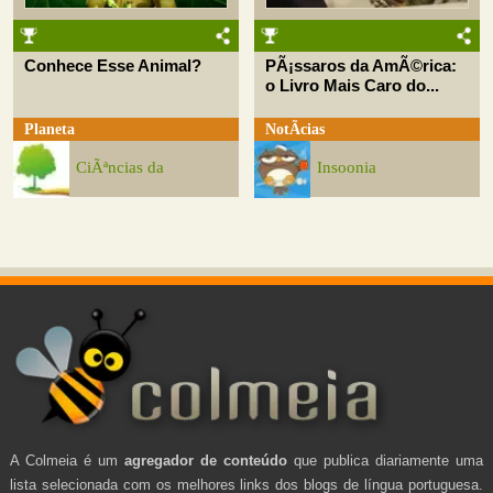
Conhece Esse Animal?
PÃ¡ssaros da AmÃ©rica:
o Livro Mais Caro do...
Planeta
NotÃ­cias
CiÃªncias da
Insoonia
A Colmeia é um
agregador de conteúdo
que publica diariamente uma
lista selecionada com os melhores links dos blogs de língua portuguesa.