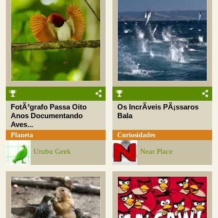
FotÃ³grafo Passa Oito
Os IncrÃ­veis PÃ¡ssaros
Anos Documentando
Bala
Aves...
Planeta
Curiosidades
Urubu Geek
Near Place