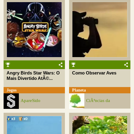
Angry Birds Star Wars: O
Como Observar Aves
Mais Divertido AtÃ©...
Jogos
Planeta
ApareSido
CiÃªncias da