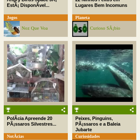
EstÃ¡ DisponÃ­vel...
Lugares Bem Incomuns
Jogos
Planeta
Noz Que Voa
Curioso SÃ¡bio
PolÃ­cia Apreende 20
Peixes, Pinguins,
PÃ¡ssaros Silvestres...
PÃ¡ssaros e a Baleia
Jubarte
NotÃ­cias
Curiosidades