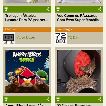
Trollagem Ã‰pica -
Voe Como os PÃ¡ssaros
Laxante Para PÃ¡ssaros...
Com Essa Super Mochila
Humor
Tecnologia
Video Boxes
72 DPI
Angry Birds Space JÃ¡
22 Ninhos Feitos em