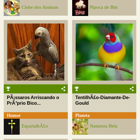
Clube dos Animais
Pipoca de Bits
PÃ¡ssaros Arriscando o
TentilhÃ£o-Diamante-De-
PrÃ³prio Bico...
Gould
Humor
Planeta
EspartalhÃ£o
Natureza Bela