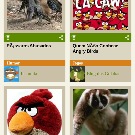
PÃ¡ssaros Abusados
Quem NÃ£o Conhece
Angry Birds
Humor
Jogos
Insoonia
Blog dos Goiabas