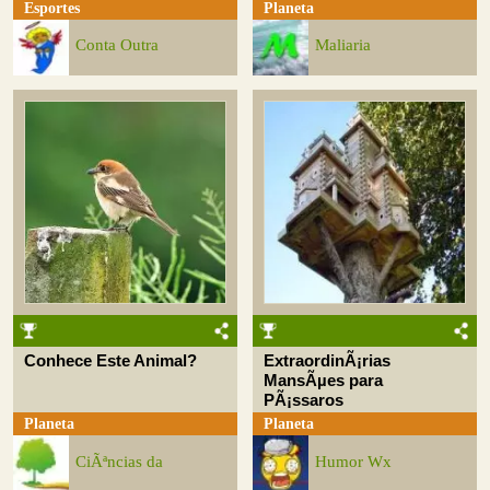
Esportes
Planeta
Conta Outra
Maliaria
Conhece Este Animal?
ExtraordinÃ¡rias
MansÃµes para
PÃ¡ssaros
Planeta
Planeta
CiÃªncias da
Humor Wx