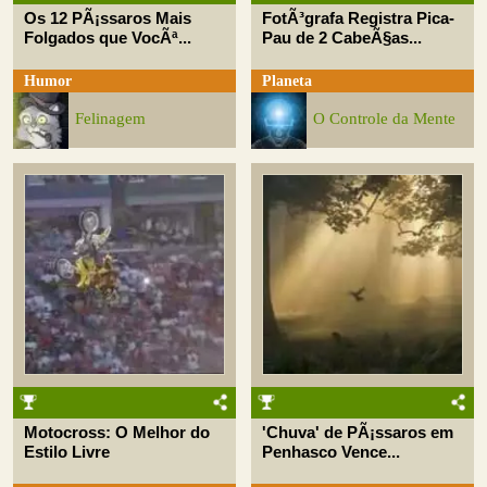
Os 12 PÃ¡ssaros Mais
FotÃ³grafa Registra Pica-
Folgados que VocÃª...
Pau de 2 CabeÃ§as...
Humor
Planeta
Felinagem
O Controle da Mente
Motocross: O Melhor do
'Chuva' de PÃ¡ssaros em
Estilo Livre
Penhasco Vence...