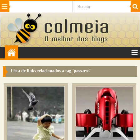
Beleza
Cinema e TV
Curiosidades
Esportes
Humor
Internet
Jogos
NotÃ­cias
Planeta
SaÃºde
Tecnologia
VeÃ­culos
Adulto
Sugerir Link
Lista de links relacionados a tag '
passaros
'
Adicionar Blog
Colmeia Exchange
Perguntas Frequentes
Sobre
Contato