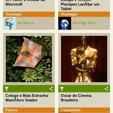
Microsoft
Planejam LanÃ§ar um
Tablet
Tecnologia
Tecnologia
De Butuca
Era High Tech
Colugo o Mais Estranho
Oscar do Cinema
MamÃ­fero Voador
Brasileiro
Planeta
Curiosidades