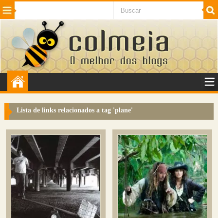
Beleza
Cinema e TV
Curiosidades
Esportes
Humor
Internet
Jogos
NotÃ­cias
Planeta
SaÃºde
Tecnologia
VeÃ­culos
Adulto
Sugerir Link
Lista de links relacionados a tag '
plane
'
Adicionar Blog
Colmeia Exchange
Perguntas Frequentes
Sobre
Contato