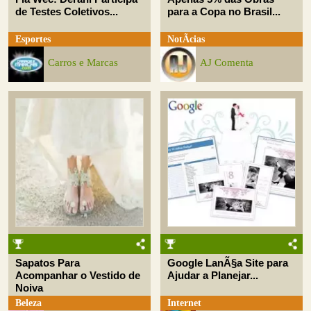
de Testes Coletivos...
para a Copa no Brasil...
Esportes
NotÃ­cias
Carros e Marcas
AJ Comenta
Sapatos Para
Google LanÃ§a Site para
Acompanhar o Vestido de
Ajudar a Planejar...
Noiva
Beleza
Internet