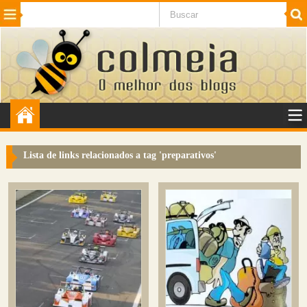
Beleza
Cinema e TV
Curiosidades
Esportes
Humor
Internet
Jogos
NotÃ­cias
Planeta
SaÃºde
Tecnologia
VeÃ­culos
Adulto
Sugerir Link
Lista de links relacionados a tag '
preparativos
'
Adicionar Blog
Colmeia Exchange
Perguntas Frequentes
Sobre
Contato