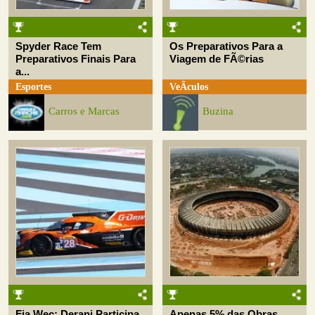
Spyder Race Tem
Os Preparativos Para a
Preparativos Finais Para
Viagem de FÃ©rias
a...
Esportes
VeÃ­culos
Carros e Marcas
Buzina
Fia Wec: Derani Participa
Apenas 5% das Obras