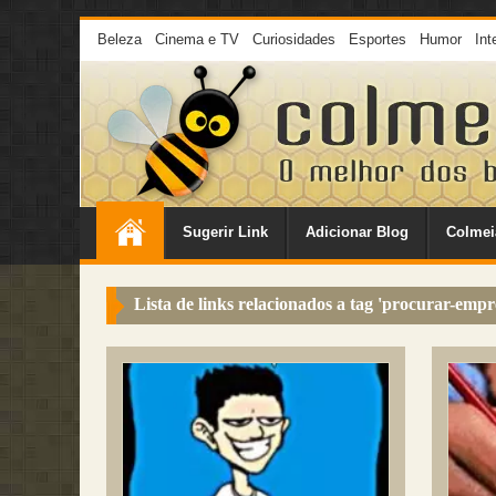
Beleza
Cinema e TV
Curiosidades
Esportes
Humor
Int
Sugerir Link
Adicionar Blog
Colmei
Lista de links relacionados a tag '
procurar-empr