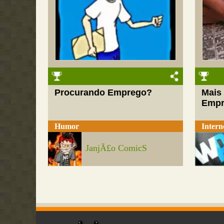
Procurando Emprego?
Mais 
Empr
Humor
Intern
JanjÃ£o ComicS