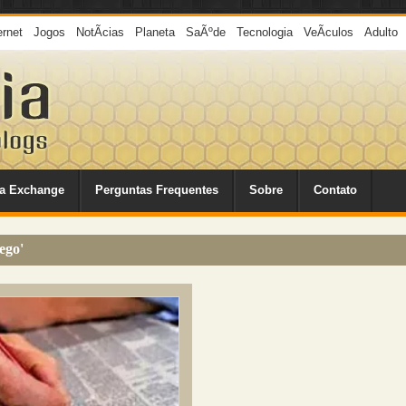
ernet
Jogos
NotÃ­cias
Planeta
SaÃºde
Tecnologia
VeÃ­culos
Adulto
a Exchange
Perguntas Frequentes
Sobre
Contato
ego
'