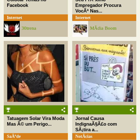
Facebook
Empregador Procura
VocÃª Nas...
Internet
Internet
30trena
MÃ­dia Boom
Tatuagem Solar Vira Moda
Jornal Causa
Mas Ã© um Perigo...
IndignaÃ§Ã£o com
SÃ¡tira a...
SaÃºde
NotÃ­cias