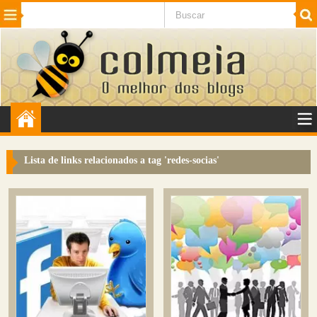
Beleza
Cinema e TV
Curiosidades
Esportes
Humor
Internet
Jogos
NotÃ­cias
Planeta
SaÃºde
Tecnologia
VeÃ­culos
Adulto
Sugerir Link
Lista de links relacionados a tag '
redes-socias
'
Adicionar Blog
Colmeia Exchange
Perguntas Frequentes
Sobre
Contato