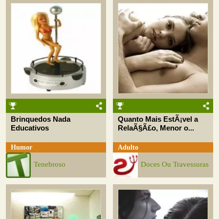
Brinquedos Nada
Quanto Mais EstÃ¡vel a
Educativos
RelaÃ§Ã£o, Menor o...
Humor
Adulto
Tenebroso
Doces Ou Travessuras