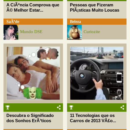
A CiÃªncia Comprova que
Pessoas que Fizeram
Ã© Melhor Estar...
PlÃ¡sticas Muito Loucas
SaÃºde
Beleza
Mundo DSE
Curiozite
Descubra o Significado
11 Tecnologias que os
dos Sonhos ErÃ³ticos
Carros de 2013 VÃ£o...