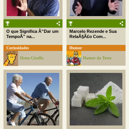
O que Significa Â“Dar um
Marcelo Rezende e Sua
TempoÂ” na...
RelaÃ§Ã£o Com...
Curiosidades
Humor
Dona Giraffa
Humor da Terra