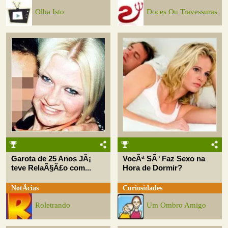
Olha Isto
Doces Ou Travessuras
Garota de 25 Anos JÃ¡
VocÃª SÃ³ Faz Sexo na
teve RelaÃ§Ã£o com...
Hora de Dormir?
NotÃ­cias
Curiosidades
Roletrando
Um Ombro Amigo