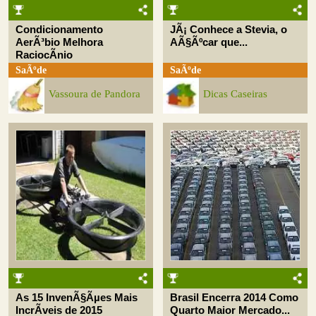
Condicionamento
JÃ¡ Conhece a Stevia, o
AerÃ³bio Melhora
AÃ§Ãºcar que...
RaciocÃ­nio
SaÃºde
SaÃºde
Vassoura de Pandora
Dicas Caseiras
As 15 InvenÃ§Ãµes Mais
Brasil Encerra 2014 Como
IncrÃ­veis de 2015
Quarto Maior Mercado...