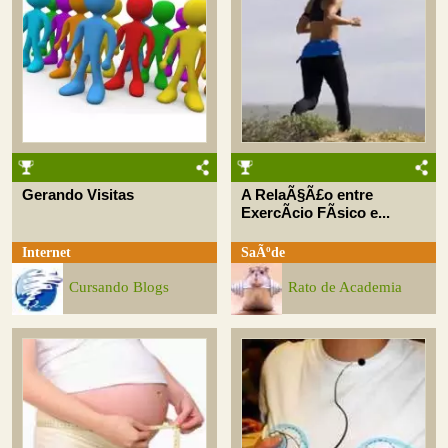
Gerando Visitas
A RelaÃ§Ã£o entre
ExercÃ­cio FÃ­sico e...
Internet
SaÃºde
Cursando Blogs
Rato de Academia