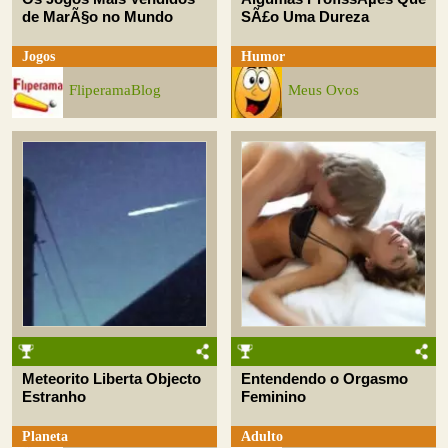
de MarÃ§o no Mundo
SÃ£o Uma Dureza
Jogos
Humor
FliperamaBlog
Meus Ovos
Meteorito Liberta Objecto
Entendendo o Orgasmo
Estranho
Feminino
Planeta
Adulto