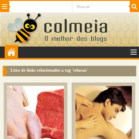
Beleza
Cinema e TV
Curiosidades
Esportes
Humor
Internet
Jogos
NotÃ­cias
Planeta
SaÃºde
Tecnologia
VeÃ­culos
Adulto
Sugerir Link
Lista de links relacionados a tag '
relacao
'
Adicionar Blog
Colmeia Exchange
Perguntas Frequentes
Sobre
Contato