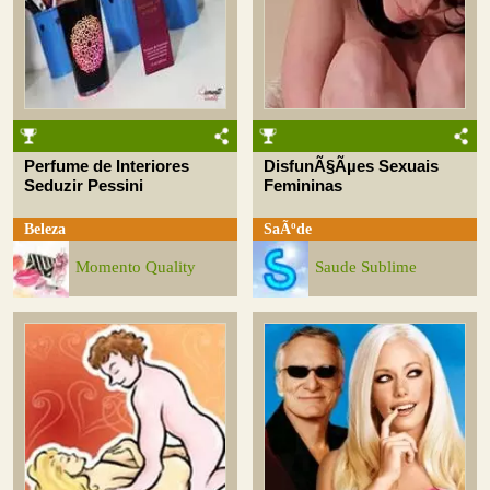
Perfume de Interiores
DisfunÃ§Ãµes Sexuais
Seduzir Pessini
Femininas
Beleza
SaÃºde
Momento Quality
Saude Sublime