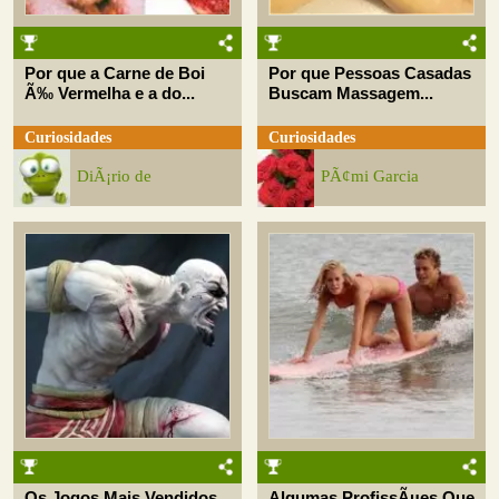
Por que a Carne de Boi
Por que Pessoas Casadas
Ã‰ Vermelha e a do...
Buscam Massagem...
Curiosidades
Curiosidades
DiÃ¡rio de
PÃ¢mi Garcia
Os Jogos Mais Vendidos
Algumas ProfissÃµes Que