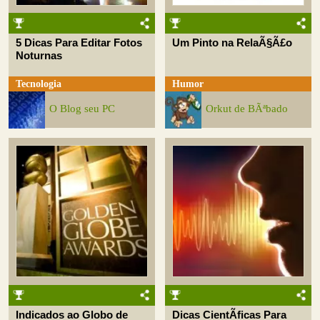
5 Dicas Para Editar Fotos
Um Pinto na RelaÃ§Ã£o
Noturnas
Tecnologia
Humor
O Blog seu PC
Orkut de BÃªbado
Indicados ao Globo de
Dicas CientÃ­ficas Para