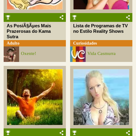
As PosiÃ§Ãµes Mais
Lista de Programas de TV
Prazerosas do Kama
no Estilo Reality Shows
Sutra
Adulto
Curiosidades
Oxente!
Vida Casmurra