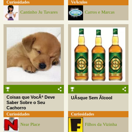
Curiosidades
VeÃ­culos
Cantinho Ju Tavares
Carros e Marcas
Coisas que VocÃª Deve
UÃ­sque Sem Ãlcool
Saber Sobre o Seu
Cachorro
Curiosidades
Curiosidades
Near Place
Filhos da Vizinha