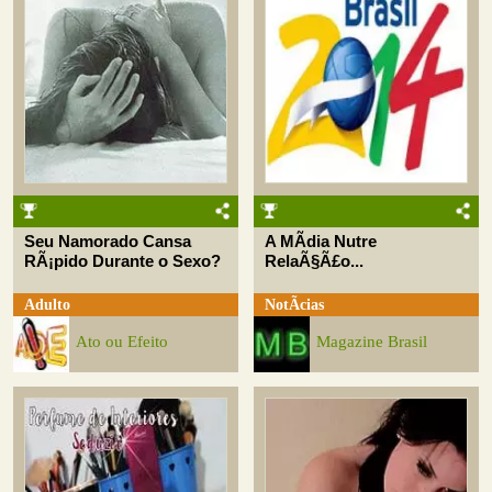
Seu Namorado Cansa
A MÃ­dia Nutre
RÃ¡pido Durante o Sexo?
RelaÃ§Ã£o...
Adulto
NotÃ­cias
Ato ou Efeito
Magazine Brasil