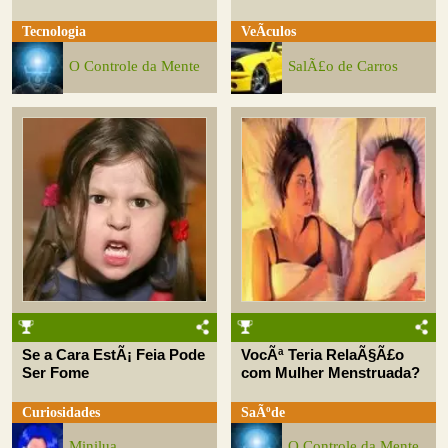
Tecnologia
VeÃ­culos
O Controle da Mente
SalÃ£o de Carros
Se a Cara EstÃ¡ Feia Pode
VocÃª Teria RelaÃ§Ã£o
Ser Fome
com Mulher Menstruada?
Curiosidades
SaÃºde
Minilua
O Controle da Mente